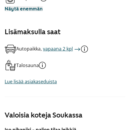
Näytä enemmän
Lisämaksulla saat
Autopaikka,
vapaana 2 kpl
Talosauna
Lue lisää asiakaseduista
Valoisia koteja Soukassa
Iso pihapiiri - paljon tilaa leikkiä