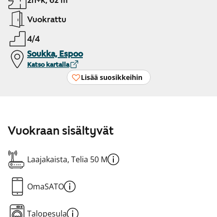
2h+k, 62 m²
Vuokrattu
4/4
Soukka, Espoo
Katso kartalla
Lisää suosikkeihin
Vuokraan sisältyvät
Laajakaista, Telia 50 M
OmaSATO
Talopesula