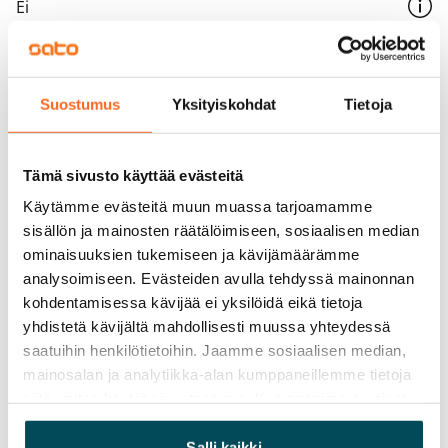
Ei
Vuokra
Vuokravakuus
Suostumus
Yksityiskohdat
Tietoja
0 €, (yrityksille min. 1 kk vuokra)
Kotivakuutus
Tämä sivusto käyttää evästeitä
Pakollinen, ei sisälly vuokraan
Käytämme evästeitä muun muassa tarjoamamme
Vesimaksu
sisällön ja mainosten räätälöimiseen, sosiaalisen median
27 €/hlö/kk
ominaisuuksien tukemiseen ja kävijämäärämme
analysoimiseen. Evästeiden avulla tehdyssä mainonnan
Sähkömaksu
kohdentamisessa kävijää ei yksilöidä eikä tietoja
Vuokralainen solmii itse sähkösopimuksen.
yhdistetä kävijältä mahdollisesti muussa yhteydessä
saatuihin henkilötietoihin. Jaamme sosiaalisen median,
Laajakaista
mainosalan ja analytiikka-alan kumppaneillemme tietoja
Vuokraan sisältyy 50 M laajakaistaliittymä. Voit hankkia
siitä, miten käytät sivustoamme. Kumppanimme voivat
lisänopeutta etuhintaan ottamalla yhteyttä
yhdistää näitä tietoja muihin tietoihin, joita olet antanut
operaattoriin Telia.
heille tai joita on kerätty, kun olet käyttänyt heidän
Salli kaikki