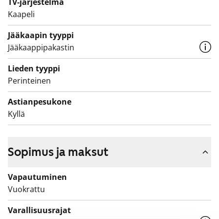
säilytystilaa.
TV-järjestelmä
Kaapeli
Jääkaapin tyyppi
Jääkaappipakastin
Lieden tyyppi
Perinteinen
Astianpesukone
Kyllä
Sopimus ja maksut
Vapautuminen
Vuokrattu
Varallisuusrajat