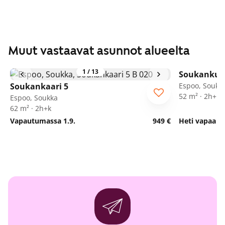
Muut vastaavat asunnot alueelta
1
/
13
Soukankuja
Seniorille
Soukankaari 5
Espoo, Soukk
52 m² · 2h+kk
Espoo, Soukka
62 m² · 2h+k
Vapautumassa 1.9.
949 €
Heti vapaa