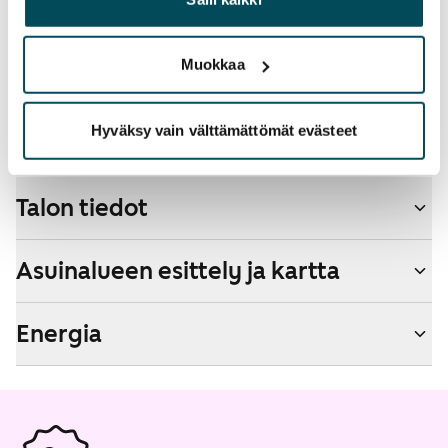
palvelujaan.
Lemmikit sallittu
Kyllä
Muokkaa
Savuton talo
Ei
Hyväksy vain välttämättömät evästeet
Talon tiedot
Asuinalueen esittely ja kartta
Energia