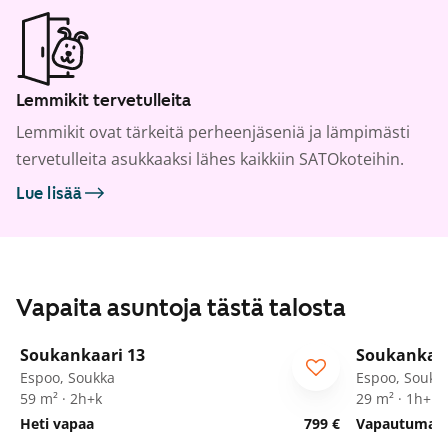
Lemmikit tervetulleita
Lemmikit ovat tärkeitä perheenjäseniä ja lämpimästi
tervetulleita asukkaaksi lähes kaikkiin SATOkoteihin.
Lue lisää
Vapaita asuntoja tästä talosta
1
/
25
Soukankaari 13
Soukankaar
Espoo, Soukka
Espoo, Soukk
59 m² · 2h+k
29 m² · 1h+kk
Heti vapaa
799 €
Vapautumassa