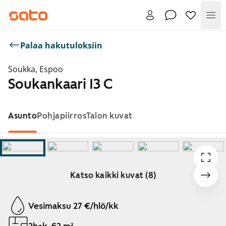
Val
Palaa hakutuloksiin
Soukka, Espoo
Soukankaari 13 C
Asunto
Pohjapiirros
Talon kuvat
Katso kaikki kuvat (8)
Näytetään dia 1 / 8
Vesimaksu 27 €/hlö/kk