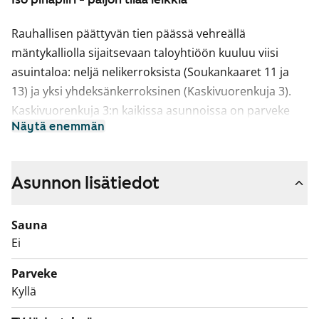
Rauhallisen päättyvän tien päässä vehreällä
mäntykalliolla sijaitsevaan taloyhtiöön kuuluu viisi
asuintaloa: neljä nelikerroksista (Soukankaaret 11 ja
13) ja yksi yhdeksänkerroksinen (Kaskivuorenkuja 3).
Kaskivuorenkuja 3:n kaikissa asunnoissa on parveke
Näytä enemmän
joko eteläkaakkoon tai länsilounaaseen ja useimmista
avautuvat upeat näkymät yli Espoon metsien, merelle
asti. Soukankaari 11-13:n keittiöllisissä asunnoissa on
Asunnon lisätiedot
olohuoneista eteläkaakkoon avautuvat parvekkeet ja
pienissä parvekkeettomissa asunnoissa ikkunallinen
Sauna
keittokomero. Kaikki asunnot ovat tilavia ja valoisia.
Ei
Huoneistoissa ei välttämättä ole tilaa
astianpesukoneelle, ellei keittiöön ole tehty
Parveke
kalusteremonttia. Kylpyhuoneissa on tilavaraus
Kyllä
pyykinpesukoneelle ja kaikissa kodeissa on hyvin