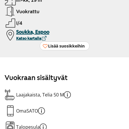
1h+kk, 29 m²
Vuokrattu
1/4
Soukka, Espoo
Katso kartalla
Lisää suosikkeihin
Vuokraan sisältyvät
Laajakaista, Telia 50 M
OmaSATO
Talopesula