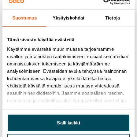
Vuokravakuus
0 €, (yrityksille min. 1 kk vuokra)
Suostumus
Yksityiskohdat
Tietoja
Kotivakuutus
Pakollinen, ei sisälly vuokraan
Tämä sivusto käyttää evästeitä
Vesimaksu
Käytämme evästeitä muun muassa tarjoamamme
27 €/hlö/kk
sisällön ja mainosten räätälöimiseen, sosiaalisen median
ominaisuuksien tukemiseen ja kävijämäärämme
Sähkömaksu
analysoimiseen. Evästeiden avulla tehdyssä mainonnan
Vuokralainen solmii itse sähkösopimuksen.
kohdentamisessa kävijää ei yksilöidä eikä tietoja
yhdistetä kävijältä mahdollisesti muussa yhteydessä
Laajakaista
saatuihin henkilötietoihin. Jaamme sosiaalisen median,
Vuokraan sisältyy 50 M laajakaistaliittymä. Voit hankkia
mainosalan ja analytiikka-alan kumppaneillemme tietoja
lisänopeutta etuhintaan ottamalla yhteyttä
siitä, miten käytät sivustoamme. Kumppanimme voivat
operaattoriin Telia.
yhdistää näitä tietoja muihin tietoihin, joita olet antanut
heille tai joita on kerätty, kun olet käyttänyt heidän
Salli kaikki
Lemmikit sallittu
palvelujaan.
Kyllä