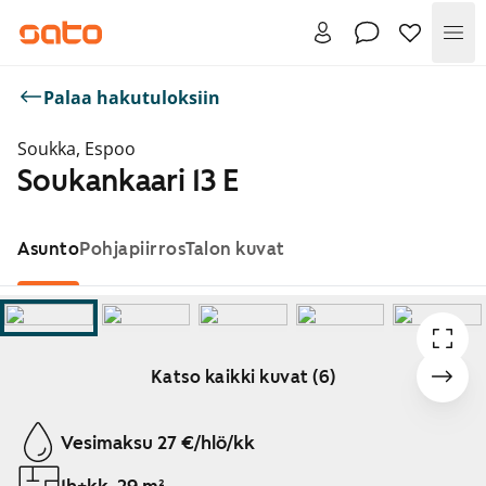
Val
Palaa hakutuloksiin
Soukka, Espoo
Soukankaari 13 E
Asunto
Pohjapiirros
Talon kuvat
Katso kaikki kuvat (6)
Näytetään dia 1 / 6
Vesimaksu 27 €/hlö/kk