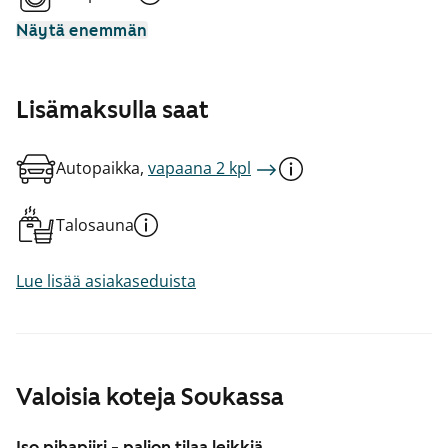
Näytä enemmän
Lisämaksulla saat
Autopaikka,
vapaana 2 kpl
Talosauna
Lue lisää asiakaseduista
Valoisia koteja Soukassa
Iso pihapiiri - paljon tilaa leikkiä