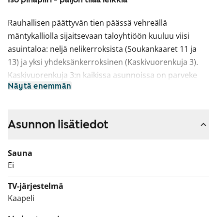
Rauhallisen päättyvän tien päässä vehreällä
mäntykalliolla sijaitsevaan taloyhtiöön kuuluu viisi
asuintaloa: neljä nelikerroksista (Soukankaaret 11 ja
13) ja yksi yhdeksänkerroksinen (Kaskivuorenkuja 3).
Kaskivuorenkuja 3:n kaikissa asunnoissa on parveke
Näytä enemmän
joko eteläkaakkoon tai länsilounaaseen ja useimmista
avautuvat upeat näkymät yli Espoon metsien, merelle
asti. Soukankaari 11-13:n keittiöllisissä asunnoissa on
Asunnon lisätiedot
olohuoneista eteläkaakkoon avautuvat parvekkeet ja
pienissä parvekkeettomissa asunnoissa ikkunallinen
Sauna
keittokomero. Kaikki asunnot ovat tilavia ja valoisia.
Ei
Huoneistoissa ei välttämättä ole tilaa
astianpesukoneelle, ellei keittiöön ole tehty
TV-järjestelmä
kalusteremonttia. Kylpyhuoneissa on tilavaraus
Kaapeli
pyykinpesukoneelle ja kaikissa kodeissa on hyvin