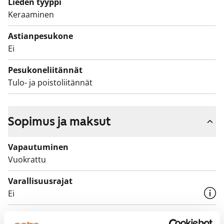
säilytystilaa.
Lieden tyyppi
Keraaminen
Astianpesukone
Ei
Pesukoneliitännät
Tulo- ja poistoliitännät
Sopimus ja maksut
Vapautuminen
Vuokrattu
Varallisuusrajat
Ei
Vuokra