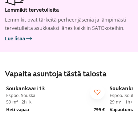
Lemmikit tervetulleita
Lemmikit ovat tärkeitä perheenjäseniä ja lämpimästi
tervetulleita asukkaaksi lähes kaikkiin SATOkoteihin.
Lue lisää
Vapaita asuntoja tästä talosta
1
/
25
Soukankaari 13
Soukankaar
Espoo, Soukka
Espoo, Soukk
59 m² · 2h+k
29 m² · 1h+kk
Heti vapaa
799 €
Vapautumassa