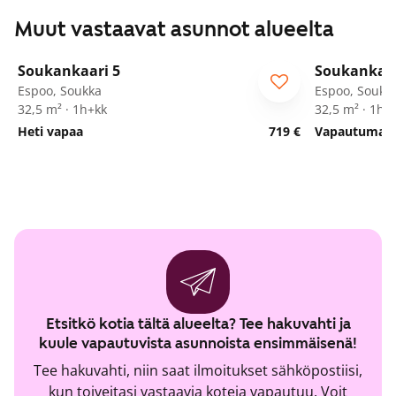
Muut vastaavat asunnot alueelta
1
/
12
Soukankaari 5
Soukankaar
Espoo, Soukka
Espoo, Soukk
32,5 m² · 1h+kk
32,5 m² · 1h+
Heti vapaa
719 €
Vapautumassa
Etsitkö kotia tältä alueelta? Tee hakuvahti ja
kuule vapautuvista asunnoista ensimmäisenä!
Tee hakuvahti, niin saat ilmoitukset sähköpostiisi,
kun toiveitasi vastaavia koteja vapautuu. Voit