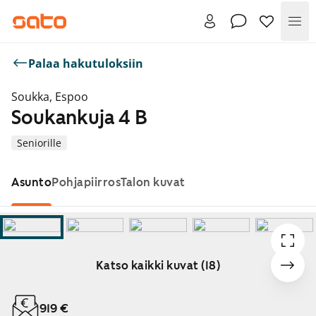
Val
Palaa hakutuloksiin
Soukka, Espoo
Soukankuja 4 B
Seniorille
Asunto
Pohjapiirros
Talon kuvat
Katso kaikki kuvat (18)
Näytetään dia 1 / 18
919 €