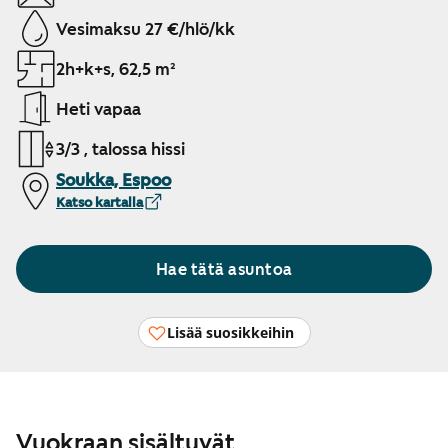
Vesimaksu 27 €/hlö/kk
2h+k+s, 62,5 m²
Heti vapaa
3/3 , talossa hissi
Soukka, Espoo
Katso kartalla
Hae tätä asuntoa
Lisää suosikkeihin
Vuokraan sisältyvät