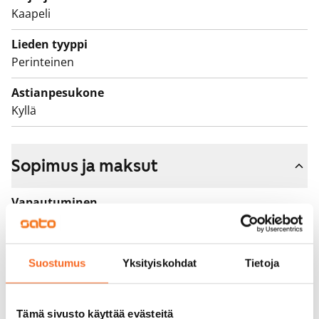
Kaapeli
vuokrakotisi!
Lieden tyyppi
Perinteinen
Astianpesukone
Kyllä
Sopimus ja maksut
Vapautuminen
Heti vapaa
Varallisuusrajat
Suostumus
Yksityiskohdat
Tietoja
Ei
Vuokra
Tämä sivusto käyttää evästeitä
919 €/kk