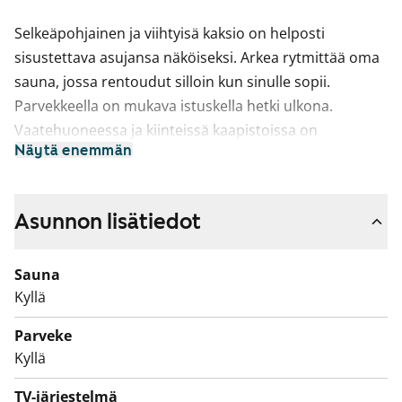
Selkeäpohjainen ja viihtyisä kaksio on helposti
sisustettava asujansa näköiseksi. Arkea rytmittää oma
sauna, jossa rentoudut silloin kun sinulle sopii.
Parvekkeella on mukava istuskella hetki ulkona.
Vaatehuoneessa ja kiinteissä kaapistoissa on
Näytä enemmän
säilytystilaa vaatteille ja tavaroille.
Keittiö on erillään väliseinän takana ja on
käytännöllinen runsaan laskutilan ansiosta.
Asunnon lisätiedot
Astianpesukoneellesi on paikka. Kylpyhuoneessa on
tilavaraus pyykinpesukoneellesi.
Sauna
Kyllä
Talossa on automaattinen palonsammutusjärjestelmä.
Asukkaiden yhteisessä käytössä ovat sauna ja uima-
Parveke
allasosasto sekä kuntosali. Vähintään yhden
Kyllä
asunnossa asuvan tulee olla täyttänyt 55-vuotta.
TV-järjestelmä
Tulehan tutustumaan, voisiko tämä olla uusi