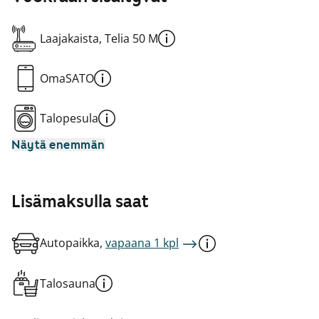
Laajakaista, Telia 50 M
OmaSATO
Talopesula
Näytä enemmän
Lisämaksulla saat
Autopaikka,
vapaana 1 kpl
Talosauna