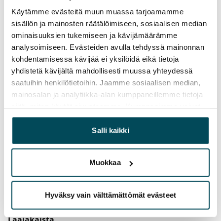
Käytämme evästeitä muun muassa tarjoamamme
Vuokravakuus
sisällön ja mainosten räätälöimiseen, sosiaalisen median
0 €, (yrityksille min. 1 kk vuokra)
ominaisuuksien tukemiseen ja kävijämäärämme
analysoimiseen. Evästeiden avulla tehdyssä mainonnan
Vuokrasopimus
kohdentamisessa kävijää ei yksilöidä eikä tietoja
Toistaiseksi voimassa oleva
yhdistetä kävijältä mahdollisesti muussa yhteydessä
saatuihin henkilötietoihin. Jaamme sosiaalisen median,
Irtisanomis­mahdollisuus
mainosalan ja analytiikka-alan kumppaneillemme tietoja
1 kalenterikuukausi
siitä, miten käytät sivustoamme. Kumppanimme voivat
Kotivakuutus
yhdistää näitä tietoja muihin tietoihin, joita olet antanut
heille tai joita on kerätty, kun olet käyttänyt heidän
Pakollinen, ei sisälly vuokraan
Salli kaikki
palvelujaan.
Vesimaksu
Muokkaa
27 €/hlö/kk
Sähkömaksu
Hyväksy vain välttämättömät evästeet
Vuokralainen solmii itse sähkösopimuksen.
Laajakaista