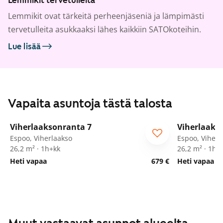
Lemmikit tervetulleita
Lemmikit ovat tärkeitä perheenjäseniä ja lämpimästi
tervetulleita asukkaaksi lähes kaikkiin SATOkoteihin.
Lue lisää
Vapaita asuntoja tästä talosta
1
/
13
Viherlaaksonranta 7
Viherlaaks
Espoo, Viherlaakso
Espoo, Viherl
26,2 m² · 1h+kk
26,2 m² · 1h+
Heti vapaa
679 €
Heti vapaa