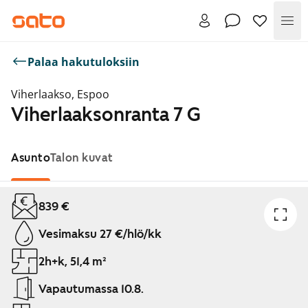
Val
Palaa hakutuloksiin
Viherlaakso, Espoo
Viherlaaksonranta 7 G
Asunto
Talon kuvat
Näytetään dia 1 / 1
839 €
Vesimaksu 27 €/hlö/kk
2h+k, 51,4 m²
Vapautumassa 10.8.