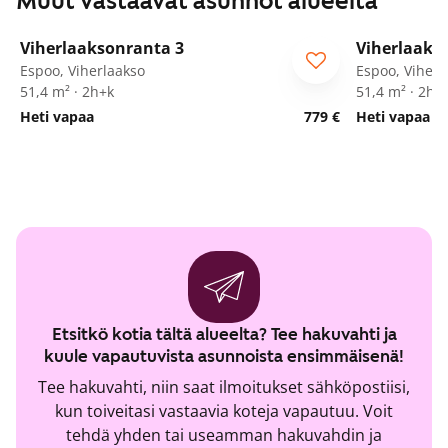
Muut vastaavat asunnot alueelta
1
/
19
Viherlaaksonranta 3
Viherlaaks
Espoo, Viherlaakso
Espoo, Viherl
51,4 m² · 2h+k
51,4 m² · 2h+
Heti vapaa
779 €
Heti vapaa
Etsitkö kotia tältä alueelta? Tee hakuvahti ja
kuule vapautuvista asunnoista ensimmäisenä!
Tee hakuvahti, niin saat ilmoitukset sähköpostiisi,
kun toiveitasi vastaavia koteja vapautuu. Voit
tehdä yhden tai useamman hakuvahdin ja