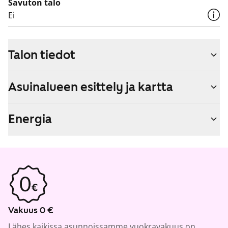
Savuton talo
Ei
Talon tiedot
Asuinalueen esittely ja kartta
Energia
Vakuus 0 €
Lähes kaikissa asunnoissamme vuokravakuus on