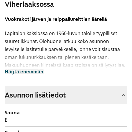
Viherlaaksossa
Vuokrakoti järven ja reippailureittien äärellä
Läpitalon kaksiossa on 1960-luvun talolle tyypilliset
suuret ikkunat. Olohuone jatkuu koko asunnon
levyiselle lasitetulle parvekkeelle, jonne voit sisustaa
oman lukunurkkauksen tai pienen kesäkeitaan.
Makuuhuoneen kiinteissä kaapistoissa on säilytystilaa.
Näytä enemmän
Näppärä keittiö on hieman erillään olohuoneesta, silti
samaa, avaraa tilaa. Ikkunan alle sopii ruokapöytä.
Astianpesukone on mahdollista asentaa
Asunnon lisätiedot
sujuvoittamaan arkea ja kokkailut hoituu perinteisellä
liedellä. Kylpyhuoneessa avaruutta ja luonnonvaloa
Sauna
tuo ikkuna.
Ei
Tulehan tutustumaan paikan päälle, voisiko tästä tulla