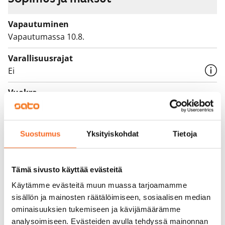
Vapautuminen
Vapautumassa 10.8.
Varallisuusrajat
Ei
Vuokra
839 €/kk
Vuokravakuus
Suostumus
Yksityiskohdat
Tietoja
0 €, (yrityksille min. 1 kk vuokra)
Vuokrasopimus
Tämä sivusto käyttää evästeitä
Toistaiseksi voimassa oleva, minimi asumisaika
12 kk
Käytämme evästeitä muun muassa tarjoamamme
sisällön ja mainosten räätälöimiseen, sosiaalisen median
Irtisanomis­mahdollisuus
ominaisuuksien tukemiseen ja kävijämäärämme
12 kk vuokrasopimuksesta tai sopimussakolla
analysoimiseen. Evästeiden avulla tehdyssä mainonnan