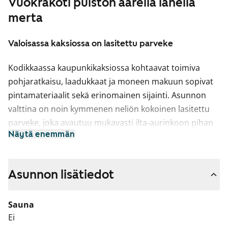
Vuokrakoti puiston äärellä lähellä
merta
Valoisassa kaksiossa on lasitettu parveke
Kodikkaassa kaupunkikaksiossa kohtaavat toimiva
pohjaratkaisu, laadukkaat ja moneen makuun sopivat
pintamateriaalit sekä erinomainen sijainti. Asunnon
valttina on noin kymmenen neliön kokoinen lasitettu
parveke, joka avautuu mukavasti ilta-aurinkoon pihan
Näytä enemmän
puolelle.
Asuinhuoneiden lattiat ovat laadukasta
tammiparkettia. Kylpyhuoneessa on lattialämmitys,
Asunnon lisätiedot
seinät isoa valkoista laattaa ja lattiassa tyylikäs musta
klinkkerilaatoitus. Kiinteät kalusteet ovat sileäpintaiset
Sauna
ja valkoiset.
Ei