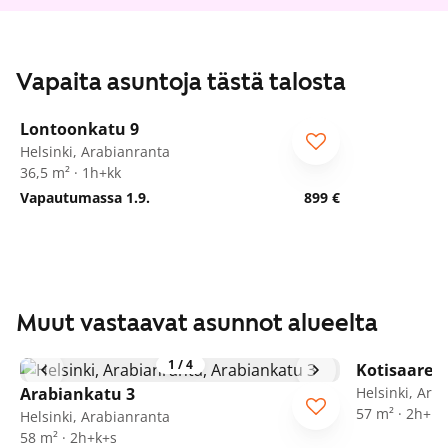
Vapaita asuntoja tästä talosta
1
/
18
Lontoonkatu 9
Helsinki, Arabianranta
36,5 m² · 1h+kk
Vapautumassa 1.9.
899 €
Muut vastaavat asunnot alueelta
1
/
4
Kotisaaren
Arabiankatu 3
Helsinki, Ara
57 m² · 2h+kt
Helsinki, Arabianranta
58 m² · 2h+k+s