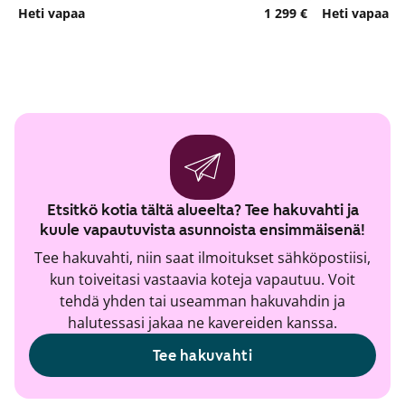
Heti vapaa
1 299 €
Heti vapaa
Etsitkö kotia tältä alueelta? Tee hakuvahti ja
kuule vapautuvista asunnoista ensimmäisenä!
Tee hakuvahti, niin saat ilmoitukset sähköpostiisi,
kun toiveitasi vastaavia koteja vapautuu. Voit
tehdä yhden tai useamman hakuvahdin ja
halutessasi jakaa ne kavereiden kanssa.
Tee hakuvahti