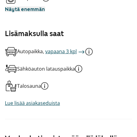
Näytä enemmän
Lisämaksulla saat
Autopaikka,
vapaana 3 kpl
Sähköauton latauspaikka
Talosauna
Lue lisää asiakaseduista