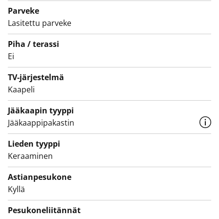
Keittiön kalustevälissä on valkoinen kaakelointi ja
Parveke
työtasot ovat valkoista taivereunaista laminaattia.
Lasitettu parveke
Vakiovarustukseen kuuluvat astianpesukone,
Piha / terassi
sähköliesi ja jää-pakastinkaappi.
Ei
Talo on savuton. Varaa esittelyaika ja tule katsomaan,
TV-järjestelmä
millainen koti tästä voisi tulla sinulle!
Kaapeli
Asunnot ja koko talo pihoineen ovat savuttomia.
Jääkaapin tyyppi
Jääkaappipakastin
Lieden tyyppi
Keraaminen
Astianpesukone
Kyllä
Pesukoneliitännät