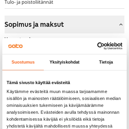
Tulo- ja poistoliitännät
Sopimus ja maksut
Vapautuminen
Vuokrattu
Varallisuusrajat
Suostumus
Yksityiskohdat
Tietoja
Ei
Vuokra
Tämä sivusto käyttää evästeitä
Vuokravakuus
Käytämme evästeitä muun muassa tarjoamamme
0 €, (yrityksille min. 1 kk vuokra)
sisällön ja mainosten räätälöimiseen, sosiaalisen median
ominaisuuksien tukemiseen ja kävijämäärämme
Kotivakuutus
analysoimiseen. Evästeiden avulla tehdyssä mainonnan
Pakollinen, ei sisälly vuokraan
kohdentamisessa kävijää ei yksilöidä eikä tietoja
yhdistetä kävijältä mahdollisesti muussa yhteydessä