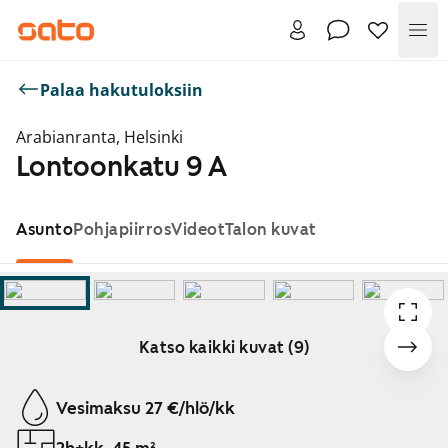
Val
Palaa hakutuloksiin
Arabianranta, Helsinki
Lontoonkatu 9 A
Asunto
Pohjapiirros
Videot
Talon kuvat
Katso kaikki kuvat (9)
Näytetään dia 1 / 9
Vesimaksu 27 €/hlö/kk