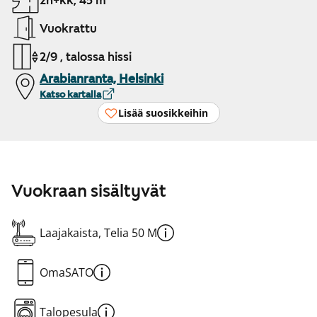
2h+kk, 45 m²
Vuokrattu
2/9 , talossa hissi
Arabianranta, Helsinki
Katso kartalla
Lisää suosikkeihin
Vuokraan sisältyvät
Laajakaista, Telia 50 M
OmaSATO
Talopesula