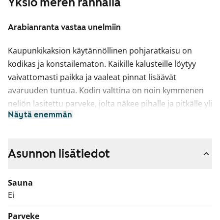
Yksiö meren rannalla
Arabianranta vastaa unelmiin
Kaupunkikaksion käytännöllinen pohjaratkaisu on
kodikas ja konstailematon. Kaikille kalusteille löytyy
vaivattomasti paikka ja vaaleat pinnat lisäävät
avaruuden tuntua. Kodin valttina on noin kymmenen
neliön lasitettu parveke, jolta näkee pihalle ja pitkälle yli
Näytä enemmän
vastapäisen talon.
Asuinhuoneiden lattiat ovat laadukasta
tammiparkettia. Kylpyhuoneessa on lattialämmitys,
Asunnon lisätiedot
seinät isoa valkoista laattaa ja lattiassa tyylikäs musta
klinkkerilaatoitus. Kiinteät kalusteet ovat sileäpintaiset
Sauna
ja valkoiset. Keittiön kalustevälissä on valkoinen
Ei
kaakelointi ja työtasot ovat valkoista taivereunaista
Parveke
laminaattia. Vakiovarustukseen kuuluvat