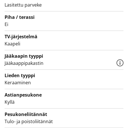
Lasitettu parveke
astianpesukone, sähköliesi ja jää-pakastinkaappi.
Piha / terassi
Asunnot ja koko talo pihoineen ovat savuttomia.
Ei
TV-järjestelmä
Kaapeli
Jääkaapin tyyppi
Jääkaappipakastin
Lieden tyyppi
Keraaminen
Astianpesukone
Kyllä
Pesukoneliitännät
Tulo- ja poistoliitännät