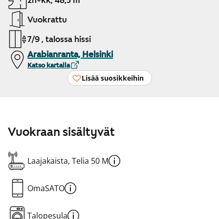
2h+kk, 48,5 m²
Vuokrattu
7/9 , talossa hissi
Arabianranta, Helsinki
Katso kartalla
Lisää suosikkeihin
Vuokraan sisältyvät
Laajakaista, Telia 50 M
OmaSATO
Talopesula