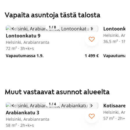
Vapaita asuntoja tästä talosta
1
/
8
Lontoonkat
Lontoonkatu 9
Helsinki, Ara
36,5 m² · 1h+
Helsinki, Arabianranta
72 m² · 3h+k+s
Vapautumassa 1.9.
1 499 €
Vapautumassa
Muut vastaavat asunnot alueelta
1
/
4
Kotisaaren
Arabiankatu 3
Helsinki, Ara
57 m² · 2h+kt
Helsinki, Arabianranta
58 m² · 2h+k+s