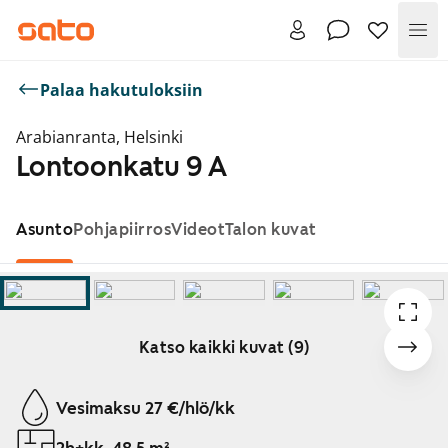
Val
Palaa hakutuloksiin
Arabianranta, Helsinki
Lontoonkatu 9 A
Asunto
Pohjapiirros
Videot
Talon kuvat
Katso kaikki kuvat (9)
Näytetään dia 1 / 9
Vesimaksu 27 €/hlö/kk