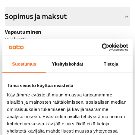
Sopimus ja maksut
Vapautuminen
Vuokrattu
Varallisuusrajat
Ei
Suostumus
Yksityiskohdat
Tietoja
Vuokra
Vuokravakuus
Tämä sivusto käyttää evästeitä
0 €, (yrityksille min. 1 kk vuokra)
Käytämme evästeitä muun muassa tarjoamamme
sisällön ja mainosten räätälöimiseen, sosiaalisen median
Kotivakuutus
ominaisuuksien tukemiseen ja kävijämäärämme
Pakollinen, ei sisälly vuokraan
analysoimiseen. Evästeiden avulla tehdyssä mainonnan
kohdentamisessa kävijää ei yksilöidä eikä tietoja
Vesimaksu
yhdistetä kävijältä mahdollisesti muussa yhteydessä
27 €/hlö/kk