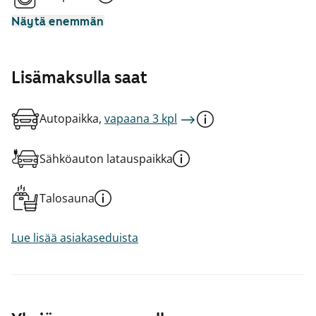
Näytä enemmän
Lisämaksulla saat
Autopaikka,
vapaana 3 kpl
Sähköauton latauspaikka
Talosauna
Lue lisää asiakaseduista