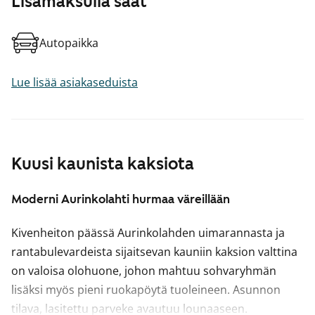
Lisämaksulla saat
Autopaikka
Lue lisää asiakaseduista
Kuusi kaunista kaksiota
Moderni Aurinkolahti hurmaa väreillään
Kivenheiton päässä Aurinkolahden uimarannasta ja
rantabulevardeista sijaitsevan kauniin kaksion valttina
on valoisa olohuone, johon mahtuu sohvaryhmän
lisäksi myös pieni ruokapöytä tuoleineen. Asunnon
tilava, lasitettu parveke avautuu lounaaseen.