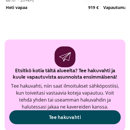
66 m² · 2h+k+s
Heti vapaa
919 €
Vapautumassa
Etsitkö kotia tältä alueelta? Tee hakuvahti ja
kuule vapautuvista asunnoista ensimmäisenä!
Tee hakuvahti, niin saat ilmoitukset sähköpostiisi,
kun toiveitasi vastaavia koteja vapautuu. Voit
tehdä yhden tai useamman hakuvahdin ja
halutessasi jakaa ne kavereiden kanssa.
Tee hakuvahti