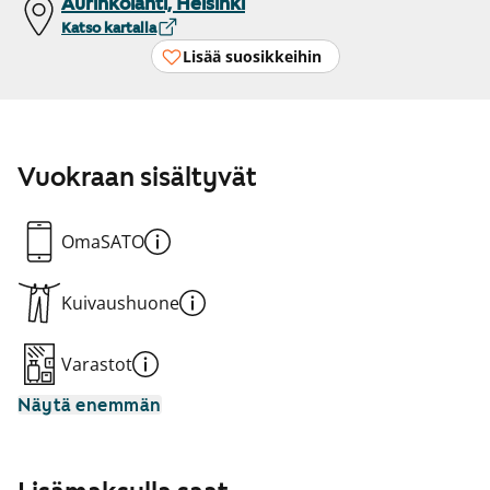
Aurinkolahti, Helsinki
Katso kartalla
Lisää suosikkeihin
Vuokraan sisältyvät
OmaSATO
Kuivaushuone
Varastot
Näytä enemmän