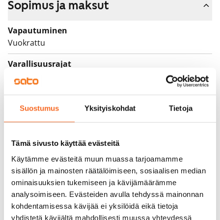
Sopimus ja maksut
Vapautuminen
Vuokrattu
Varallisuusrajat
Ei
Vuokra
Suostumus
Yksityiskohdat
Tietoja
Vuokravakuus
0 €, (yrityksille min. 1 kk vuokra)
Tämä sivusto käyttää evästeitä
Kotivakuutus
Käytämme evästeitä muun muassa tarjoamamme
Pakollinen, ei sisälly vuokraan
sisällön ja mainosten räätälöimiseen, sosiaalisen median
ominaisuuksien tukemiseen ja kävijämäärämme
Vesimaksu
analysoimiseen. Evästeiden avulla tehdyssä mainonnan
27 €/hlö/kk
kohdentamisessa kävijää ei yksilöidä eikä tietoja
Sähkömaksu
yhdistetä kävijältä mahdollisesti muussa yhteydessä