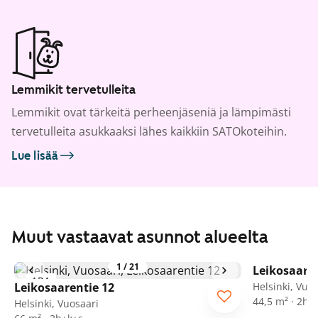
Lemmikit tervetulleita
Lemmikit ovat tärkeitä perheenjäseniä ja lämpimästi
tervetulleita asukkaaksi lähes kaikkiin SATOkoteihin.
Lue lisää
Muut vastaavat asunnot alueelta
1
/
21
Leikosaaren
ARA
Leikosaarentie 12
Helsinki, Vuo
44,5 m² · 2h+
Helsinki, Vuosaari