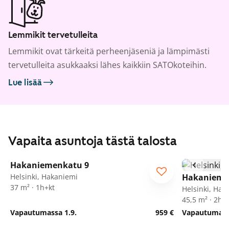
Lemmikit tervetulleita
Lemmikit ovat tärkeitä perheenjäseniä ja lämpimästi
tervetulleita asukkaaksi lähes kaikkiin SATOkoteihin.
Lue lisää
Vapaita asuntoja tästä talosta
1
/
10
Hakaniemenkatu 9
Helsinki, Hakaniemi
Hakanieme
37 m² · 1h+kt
Helsinki, Hak
45,5 m² · 2h+
Vapautumassa 1.9.
959 €
Vapautumassa