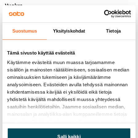
Vuokra
Vuokravakuus
0 €, (yrityksille min. 1 kk vuokra)
Suostumus
Yksityiskohdat
Tietoja
Kotivakuutus
Pakollinen, ei sisälly vuokraan
Tämä sivusto käyttää evästeitä
Vesimaksu
Käytämme evästeitä muun muassa tarjoamamme
Kulutuksen mukaan
sisällön ja mainosten räätälöimiseen, sosiaalisen median
ominaisuuksien tukemiseen ja kävijämäärämme
Sähkömaksu
analysoimiseen. Evästeiden avulla tehdyssä mainonnan
Vuokralainen solmii itse sähkösopimuksen.
kohdentamisessa kävijää ei yksilöidä eikä tietoja
yhdistetä kävijältä mahdollisesti muussa yhteydessä
Laajakaista
saatuihin henkilötietoihin. Jaamme sosiaalisen median,
Vuokraan sisältyy 50 M laajakaistaliittymä. Voit hankkia
mainosalan ja analytiikka-alan kumppaneillemme tietoja
lisänopeutta etuhintaan ottamalla yhteyttä
siitä, miten käytät sivustoamme. Kumppanimme voivat
operaattoriin Telia.
yhdistää näitä tietoja muihin tietoihin, joita olet antanut
heille tai joita on kerätty, kun olet käyttänyt heidän
Salli kaikki