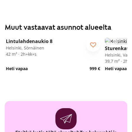
Muut vastaavat asunnot alueelta
1
/
19
Lintulahdenaukio 8
Helsinki, Sörnäinen
Sturenkatu
42 m² · 2h+kk+s
Helsinki, Valli
39,7 m² · 2h+
Heti vapaa
999 €
Heti vapaa