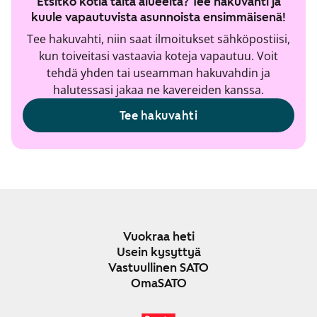
Etsitkö kotia tältä alueelta? Tee hakuvahti ja
kuule vapautuvista asunnoista ensimmäisenä!
Tee hakuvahti, niin saat ilmoitukset sähköpostiisi,
kun toiveitasi vastaavia koteja vapautuu. Voit
tehdä yhden tai useamman hakuvahdin ja
halutessasi jakaa ne kavereiden kanssa.
Tee hakuvahti
Vuokraa heti
Usein kysyttyä
Vastuullinen SATO
OmaSATO