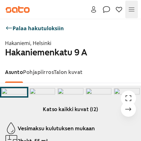
Val
Palaa hakutuloksiin
Hakaniemi, Helsinki
Hakaniemenkatu 9 A
Asunto
Pohjapiirros
Talon kuvat
Katso kaikki kuvat (12)
Näytetään dia 1 / 12
Vesimaksu kulutuksen mukaan