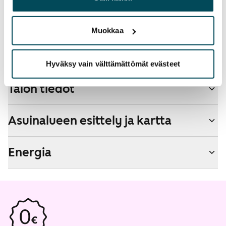
Lemmikit sallittu
palvelujaan.
Kyllä
Muokkaa
Savuton talo
Kyllä
Hyväksy vain välttämättömät evästeet
Talon tiedot
Asuinalueen esittely ja kartta
Energia