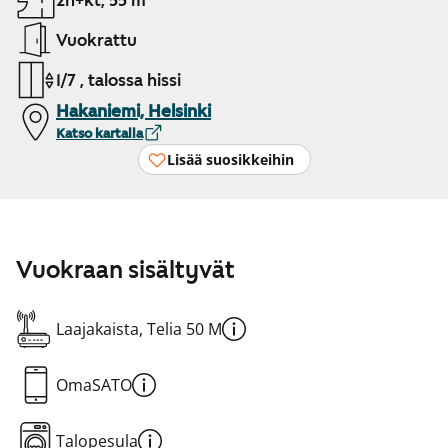
2h+kt, 55 m²
Vuokrattu
1/7 , talossa hissi
Hakaniemi, Helsinki
Katso kartalla
Lisää suosikkeihin
Vuokraan sisältyvät
Laajakaista, Telia 50 M
OmaSATO
Talopesula