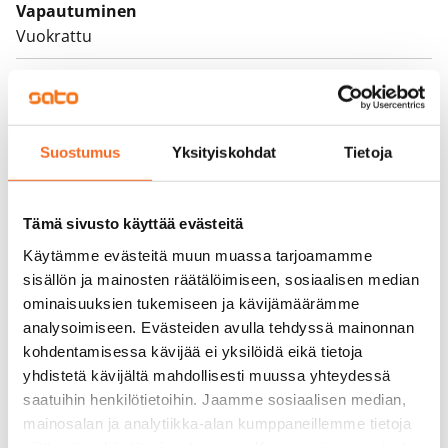
Vapautuminen
Vuokrattu
Varallisuusrajat
Kyllä
Vuokra
Suostumus
Yksityiskohdat
Tietoja
Vuokravakuus
0 €
Tämä sivusto käyttää evästeitä
Kotivakuutus
Käytämme evästeitä muun muassa tarjoamamme
Pakollinen, ei sisälly vuokraan
sisällön ja mainosten räätälöimiseen, sosiaalisen median
ominaisuuksien tukemiseen ja kävijämäärämme
Vesimaksu
analysoimiseen. Evästeiden avulla tehdyssä mainonnan
27 €/hlö/kk
kohdentamisessa kävijää ei yksilöidä eikä tietoja
yhdistetä kävijältä mahdollisesti muussa yhteydessä
Sähkömaksu
saatuihin henkilötietoihin. Jaamme sosiaalisen median,
Vuokralainen solmii itse sähkösopimuksen.
mainosalan ja analytiikka-alan kumppaneillemme tietoja
siitä, miten käytät sivustoamme. Kumppanimme voivat