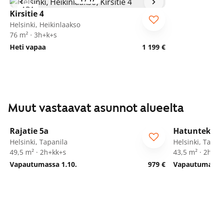
ARA
Kirsitie 4
Helsinki, Heikinlaakso
76 m² · 3h+k+s
Heti vapaa
1 199 €
Muut vastaavat asunnot alueelta
1
/
11
Rajatie 5a
Hatuntekij
Helsinki, Tapanila
Helsinki, Tap
49,5 m² · 2h+kk+s
43,5 m² · 2h+
Vapautumassa 1.10.
979 €
Vapautumassa