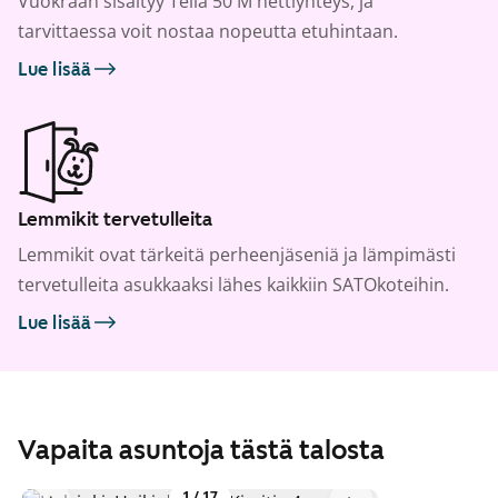
Vuokraan sisältyy Telia 50 M nettiyhteys, ja
tarvittaessa voit nostaa nopeutta etuhintaan.
Lue lisää
Lemmikit tervetulleita
Lemmikit ovat tärkeitä perheenjäseniä ja lämpimästi
tervetulleita asukkaaksi lähes kaikkiin SATOkoteihin.
Lue lisää
Vapaita asuntoja tästä talosta
1
/
17