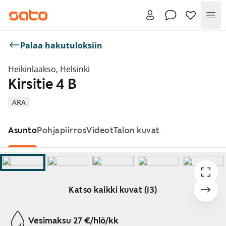
Val
Palaa hakutuloksiin
Heikinlaakso, Helsinki
Kirsitie 4 B
ARA
Asunto
Pohjapiirros
Videot
Talon kuvat
Katso kaikki kuvat (13)
Näytetään dia 1 / 13
Vesimaksu 27 €/hlö/kk