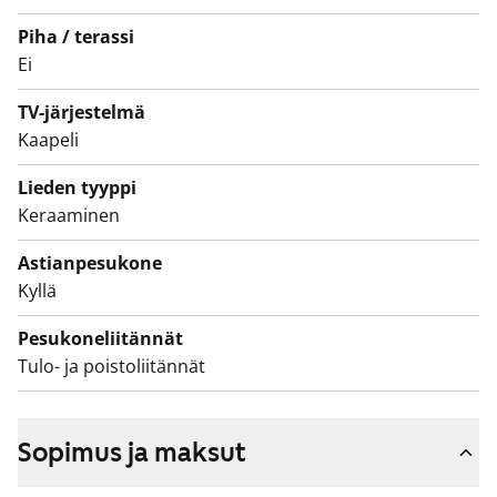
Potentiaalia sinun elämäsi kodiksi? Varaa näyttö ja tule
Piha / terassi
tutustumaan lähempää!
Ei
Tämä on valtion tukema Varke-asunto (entinen ARA),
TV-järjestelmä
jossa asukasvalinta perustuu asunnon tarpeen
Kaapeli
kiireellisyyteen, hakijoiden tuloihin ja varallisuuteen,
sekä asunnon tarpeen syyhyn.
Lieden tyyppi
Keraaminen
Astianpesukone
Kyllä
Pesukoneliitännät
Tulo- ja poistoliitännät
Sopimus ja maksut