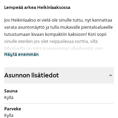
Lempeää arkea Heikinlaaksossa
Jos Heikinlaakso ei vielä ole sinulle tuttu, nyt kannattaa
varata asuntonäyttö ja tulla mukavalle pientaloalueelle
tutustumaan kivaan kompaktiin kaksioon! Koti sopii
sinulle etenkin jos olet reippailevaa sorttia, sillä
lähialueilla on mitä mainioimmat ulkoilureitit, mm.
Näytä enemmän
Hakunilan hiihtoladut ja Kivikon ulkoilupuisto
jäähalleineen.
Asunnon iso parveke avautuu ilta-aurinkoon Kirsitien
Asunnon lisätiedot
puolelle ja luonnonvalo yltää isoista ikkunoista
keittokomeroon asti. Asuinhuoneiden lattiat ovat
Sauna
laminaattia ja kylpyhuone on kaakeloitu.
Kyllä
Keittokomerossa on jää-pakastinkaappi,
Parveke
astianpesukone ja keraaminen liesi.
Kyllä