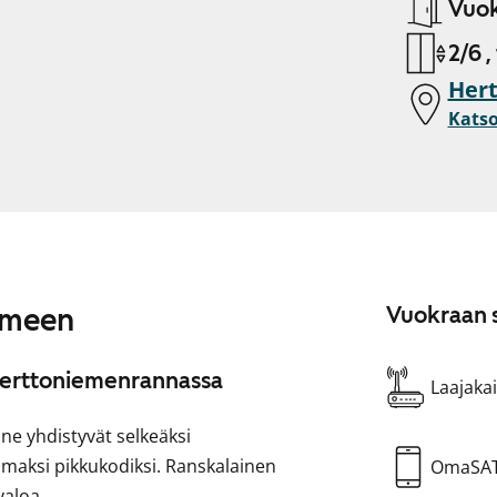
Vuok
2/6 ,
Hert
Katso
iemeen
Vuokraan s
Herttoniemenrannassa
Laajakai
one yhdistyvät selkeäksi
 omaksi pikkukodiksi. Ranskalainen
OmaSA
valoa.