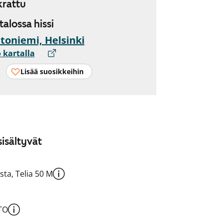
rattu
 talossa hissi
toniemi, Helsinki
 kartalla
Lisää suosikkeihin
isältyvät
sta, Telia 50 M
TO