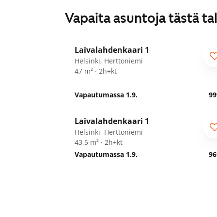
Vapaita asuntoja tästä ta
1
/
13
Laivalahdenkaari 1
Helsinki, Herttoniemi
47 m² · 2h+kt
Vapautumassa 1.9.
99
1
/
23
Laivalahdenkaari 1
Helsinki, Herttoniemi
43,5 m² · 2h+kt
Vapautumassa 1.9.
96