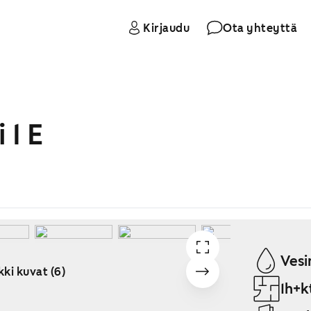
Kirjaudu
Ota yhteyttä
 1 E
Vesi
kki kuvat (6)
1h+k