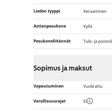
Lieden tyyppi
Keraaminen
Astianpesukone
Kyllä
Pesukoneliitännät
Tulo- ja poistol
Sopimus ja maksut
Vapautuminen
Vuokrattu
Varallisuusrajat
Ei