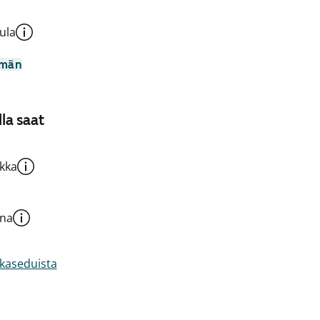
ula
mmän
la saat
kka
una
akaseduista