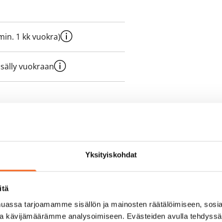
e min. 1 kk vuokra)
sisälly vuokraan
olmii itse sähkösopimuksen.
yy 50 M laajakaistaliittymä. Voit
Yksityiskohdat
peutta etuhintaan ottamalla
ttoriin Telia.
itä
assa tarjoamamme sisällön ja mainosten räätälöimiseen, sosia
ja kävijämäärämme analysoimiseen. Evästeiden avulla tehdyss