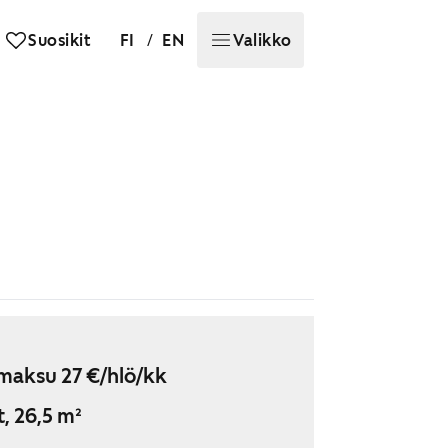
/
Suosikit
FI
EN
Valikko
maksu 27 €/hlö/kk
t, 26,5 m²