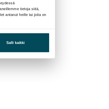
hteydessä
neillemme tietoja siitä,
 antanut heille tai joita on
Salli kaikki