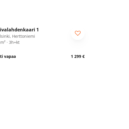
1
/
28
ivalahdenkaari 1
lsinki, Herttoniemi
 m² · 3h+kt
ti vapaa
1 299 €