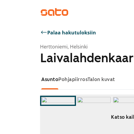
Palaa hakutuloksiin
Herttoniemi, Helsinki
Laivalahdenkaari
Asunto
Pohjapiirros
Talon kuvat
Katso kai
Näytetään dia 1 / 6