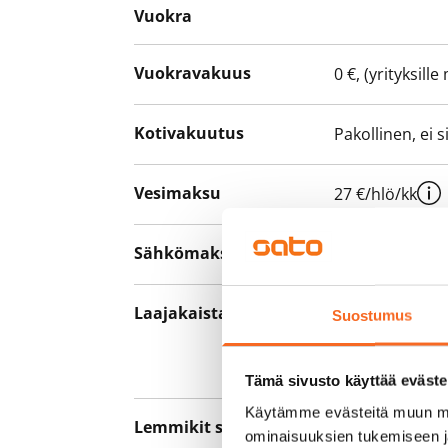
Vuokra
Vuokravakuus
0 €, (yrityksill
Kotivakuutus
Pakollinen, ei 
Vesimaksu
27 €/hlö/kk
Sähkömaksu
Vuokralainen s
Laajakaista
Vuokraan sisält
Suostumus
hankkia lisäno
yhteyttä operaa
Tämä sivusto käyttää eväste
Käytämme evästeitä muun mu
Lemmikit sallittu
Kyllä
ominaisuuksien tukemiseen 