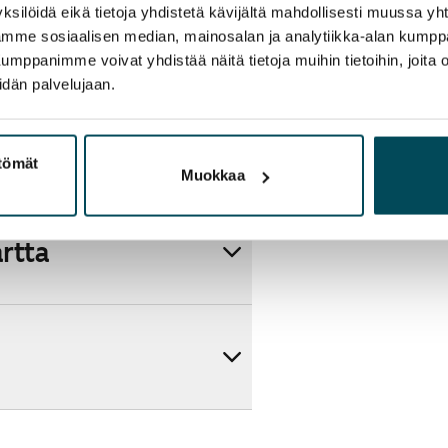
ksilöidä eikä tietoja yhdistetä kävijältä mahdollisesti muussa y
aamme sosiaalisen median, mainosalan ja analytiikka-alan kumppa
panimme voivat yhdistää näitä tietoja muihin tietoihin, joita olet
idän palvelujaan.
ttömät
Muokkaa
artta