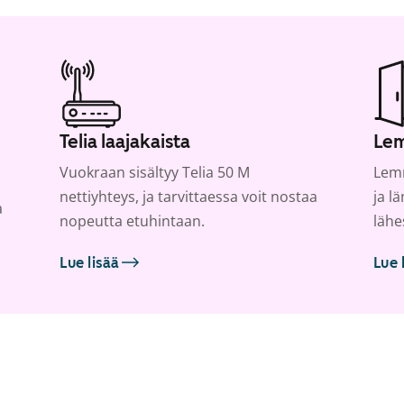
Telia laajakaista
Lem
Vuokraan sisältyy Telia 50 M
Lemm
nettiyhteys, ja tarvittaessa voit nostaa
ja l
a
nopeutta etuhintaan.
lähe
Lue lisää
Lue 