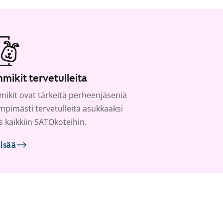
mikit tervetulleita
ikit ovat tärkeitä perheenjäseniä
ämpimästi tervetulleita asukkaaksi
s kaikkiin SATOkoteihin.
lisää