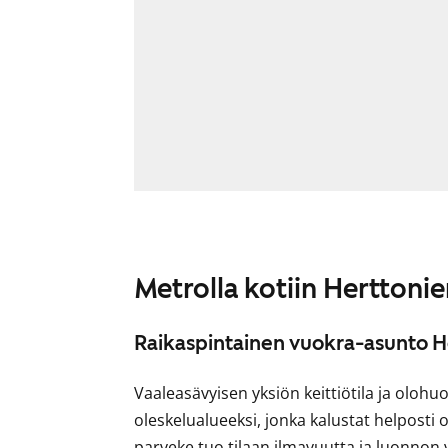
Metrolla kotiin Hertton
Raikaspintainen vuokra-asunto 
Vaaleasävyisen yksiön keittiötila ja olohu
oleskelualueeksi, jonka kalustat helposti
parveke tuo tilaan ilmavuutta ja luonnon 