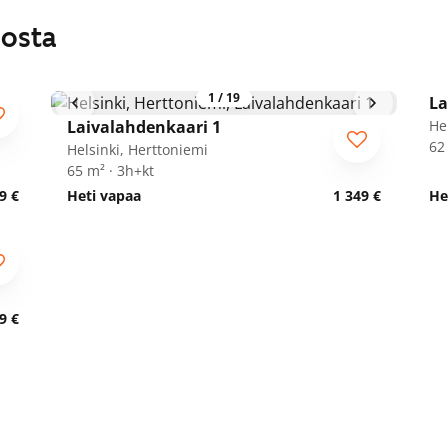
losta
1
/
19
La
Laivalahdenkaari 1
He
62
Helsinki, Herttoniemi
65 m² · 3h+kt
9 €
Heti vapaa
1 349 €
He
9 €