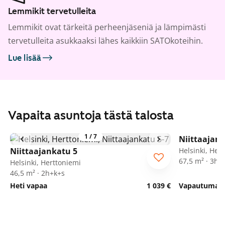
Lemmikit tervetulleita
Lemmikit ovat tärkeitä perheenjäseniä ja lämpimästi
tervetulleita asukkaaksi lähes kaikkiin SATOkoteihin.
Lue lisää
Vapaita asuntoja tästä talosta
1
/
7
Niittaajan
Niittaajankatu 5
Helsinki, Her
67,5 m² · 3h+
Helsinki, Herttoniemi
46,5 m² · 2h+k+s
Heti vapaa
1 039 €
Vapautumassa