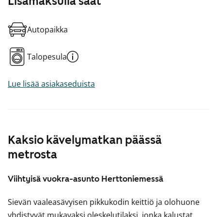
Lisämaksulla saat
Autopaikka
Talopesula
Lue lisää asiakaseduista
Kaksio kävelymatkan päässä
metrosta
Viihtyisä vuokra-asunto Herttoniemessä
Sievän vaaleasävyisen pikkukodin keittiö ja olohuone
yhdistyvät mukavaksi oleskelutilaksi, jonka kalustat