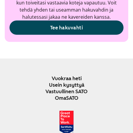
kun toiveitasi vastaavia koteja vapautuu. Voit
tehdä yhden tai useamman hakuvahdin ja
halutessasi jakaa ne kavereiden kanssa.
Tee hakuvahti
Vuokraa heti
Usein kysyttyä
Vastuullinen SATO
OmaSATO
JOULU 2024-2025
SUOMI