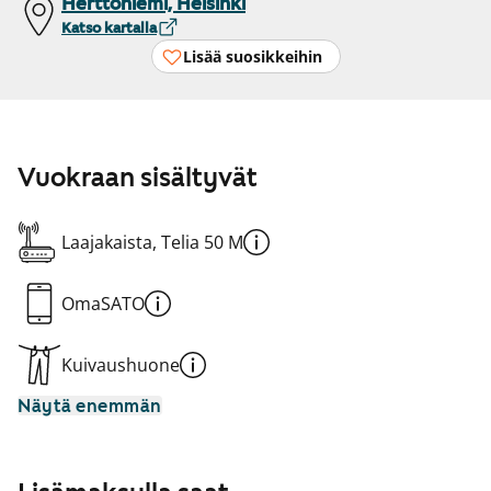
Herttoniemi, Helsinki
Katso kartalla
Lisää suosikkeihin
Vuokraan sisältyvät
Laajakaista, Telia 50 M
OmaSATO
Kuivaushuone
Näytä enemmän