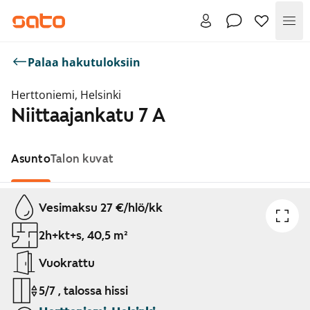
Val
Palaa hakutuloksiin
Herttoniemi, Helsinki
Niittaajankatu 7 A
Asunto
Talon kuvat
Näytetään dia 1 / 1
Vesimaksu 27 €/hlö/kk
2h+kt+s, 40,5 m²
Vuokrattu
5/7 , talossa hissi