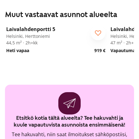
Muut vastaavat asunnot alueelta
1
/
14
Laivalahdenportti 5
Laivalahde
ARA
Seniorille
Helsinki, Herttoniemi
Helsinki, Her
44,5 m² · 2h+kk
47 m² · 2h+kt
Heti vapaa
919 €
Vapautumassa
Etsitkö kotia tältä alueelta? Tee hakuvahti ja
kuule vapautuvista asunnoista ensimmäisenä!
Tee hakuvahti, niin saat ilmoitukset sähköpostiisi,