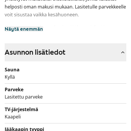
helposti oman makusi mukaan. Lasitetulle parvekkeelle
voit sisustaa vaikka kesähuoneen.
Keittiön varustukseen kuuluu jääkaappi, liesi ja
Näytä enemmän
liesikupu. Kylpyhuoneessa on varaus
pyykinpesukoneelle.
Asunnon lisätiedot
Olisiko tässä uusi elämäsi vuokrakoti? Tervetuloa
tutustumaan!
Sauna
Kyllä
Parveke
Lasitettu parveke
TV-järjestelmä
Kaapeli
Jääkaapin tyyppi