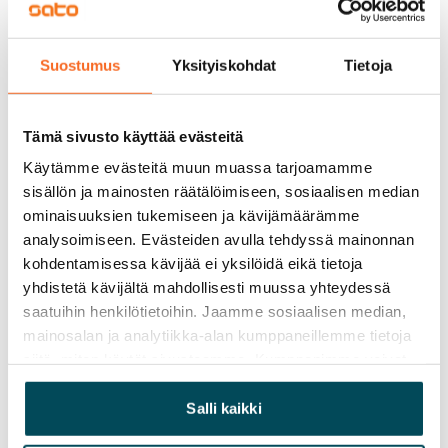
Vuokravakuus
0 €, (yrityksille min. 1 kk vuokra)
Suostumus
Yksityiskohdat
Tietoja
Kotivakuutus
Pakollinen, ei sisälly vuokraan
Tämä sivusto käyttää evästeitä
Vesimaksu
Käytämme evästeitä muun muassa tarjoamamme
27 €/hlö/kk
sisällön ja mainosten räätälöimiseen, sosiaalisen median
Sähkömaksu
ominaisuuksien tukemiseen ja kävijämäärämme
analysoimiseen. Evästeiden avulla tehdyssä mainonnan
Vuokralainen solmii itse sähkösopimuksen.
kohdentamisessa kävijää ei yksilöidä eikä tietoja
Laajakaista
yhdistetä kävijältä mahdollisesti muussa yhteydessä
Vuokraan sisältyy 50 M laajakaistaliittymä. Voit hankkia
saatuihin henkilötietoihin. Jaamme sosiaalisen median,
lisänopeutta etuhintaan ottamalla yhteyttä
mainosalan ja analytiikka-alan kumppaneillemme tietoja
siitä, miten käytät sivustoamme. Kumppanimme voivat
operaattoriin Telia.
yhdistää näitä tietoja muihin tietoihin, joita olet antanut
Lemmikit sallittu
heille tai joita on kerätty, kun olet käyttänyt heidän
Salli kaikki
Kyllä
palvelujaan.