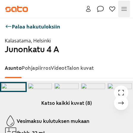
Val
Palaa hakutuloksiin
Kalasatama, Helsinki
Junonkatu 4 A
Asunto
Pohjapiirros
Videot
Talon kuvat
Katso kaikki kuvat (8)
Näytetään dia 1 / 8
Vesimaksu kulutuksen mukaan