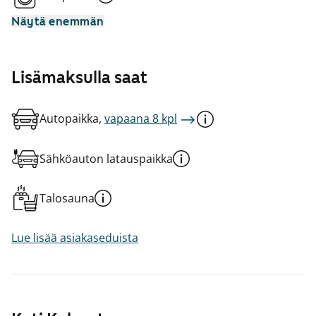
Näytä enemmän
Lisämaksulla saat
Autopaikka,
vapaana 8 kpl
Sähköauton latauspaikka
Talosauna
Lue lisää asiakaseduista