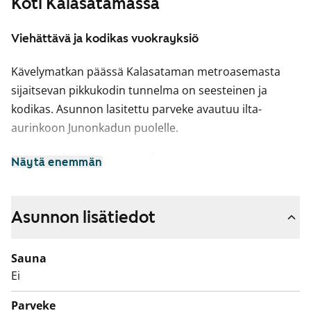
Koti Kalasatamassa
Viehättävä ja kodikas vuokrayksiö
Kävelymatkan päässä Kalasataman metroasemasta
sijaitsevan pikkukodin tunnelma on seesteinen ja
kodikas. Asunnon lasitettu parveke avautuu ilta-
aurinkoon Junonkadun puolelle.
Kodin rauhallinen värimaailma on toteutettu
Näytä enemmän
laadukkaasti. Lattiat ovat ranskantammea mukailevaa
laminaattia ja yksi asuinhuoneen seinistä on maalattu
pehmeänvihreäksi. Kylpyhuoneessa valkoisia
Asunnon lisätiedot
seinäkaakeleita täydentävät tumma klinkkerilattia ja
harmaakuvioinen tehosteseinä. Tyylikkään
Sauna
harmaanruskeissa keittiökaapistoissa on puukuvioinen
Ei
pinta ja vetimet harjattua metallia. Kalusteväleissä on
Parveke
harmaa kaakelointi ja laminaattityötasojen väri on