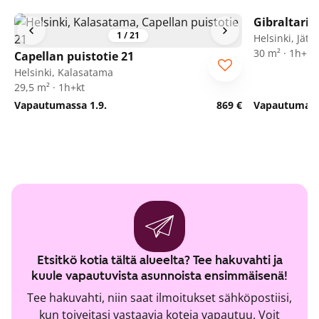
Gibraltarin
1
/
21
Helsinki, Jätk
30 m² · 1h+kt
Capellan puistotie 21
Helsinki, Kalasatama
29,5 m² · 1h+kt
Vapautumassa 1.9.
869 €
Vapautumassa
Etsitkö kotia tältä alueelta? Tee hakuvahti ja
kuule vapautuvista asunnoista ensimmäisenä!
Tee hakuvahti, niin saat ilmoitukset sähköpostiisi,
kun toiveitasi vastaavia koteja vapautuu. Voit