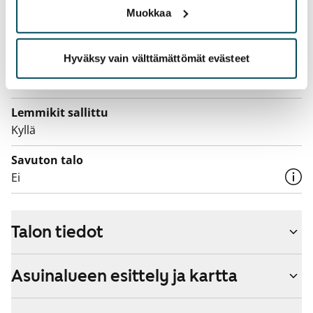
Muokkaa
Laajakaista
Vuokraan sisältyy 50 M laajakaistaliittymä. Voit hankkia
Hyväksy vain välttämättömät evästeet
lisänopeutta etuhintaan ottamalla yhteyttä
operaattoriin Telia.
Lemmikit sallittu
Kyllä
Savuton talo
Ei
Talon tiedot
Asuinalueen esittely ja kartta