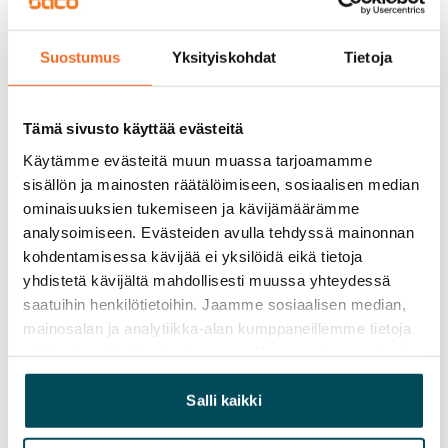
Vapautuminen
Suostumus
Yksityiskohdat
Tietoja
Vuokrattu
Varallisuusrajat
Tämä sivusto käyttää evästeitä
Ei
Käytämme evästeitä muun muassa tarjoamamme
Vuokra
sisällön ja mainosten räätälöimiseen, sosiaalisen median
ominaisuuksien tukemiseen ja kävijämäärämme
Vuokravakuus
analysoimiseen. Evästeiden avulla tehdyssä mainonnan
0 €, (yrityksille min. 1 kk vuokra)
kohdentamisessa kävijää ei yksilöidä eikä tietoja
yhdistetä kävijältä mahdollisesti muussa yhteydessä
Kotivakuutus
saatuihin henkilötietoihin. Jaamme sosiaalisen median,
Pakollinen, ei sisälly vuokraan
mainosalan ja analytiikka-alan kumppaneillemme tietoja
Vesimaksu
siitä, miten käytät sivustoamme. Kumppanimme voivat
Kulutuksen mukaan
yhdistää näitä tietoja muihin tietoihin, joita olet antanut
heille tai joita on kerätty, kun olet käyttänyt heidän
Salli kaikki
Sähkömaksu
palvelujaan.
Vuokralainen solmii itse sähkösopimuksen.