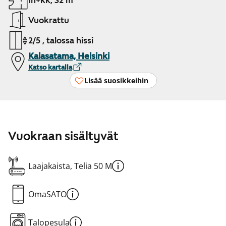
1h+kk, 32 m²
Vuokrattu
2/5 , talossa hissi
Kalasatama, Helsinki
Katso kartalla
Lisää suosikkeihin
Vuokraan sisältyvät
Laajakaista, Telia 50 M
OmaSATO
Talopesula