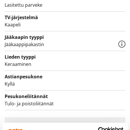
Lasitettu parveke
ruskeanharmaa hiekka. Varusteina keraaminen liesi,
astianpesukone sekä jää-pakastinkaappi. Sähköiset
TV-järjestelmä
palovaroittimet ja sprinklerijärjestelmä tuovat
Kaapeli
lisäturvaa asumiseen.
Jääkaapin tyyppi
Jääkaappipakastin
Lieden tyyppi
Keraaminen
Astianpesukone
Kyllä
Pesukoneliitännät
Tulo- ja poistoliitännät
Sopimus ja maksut