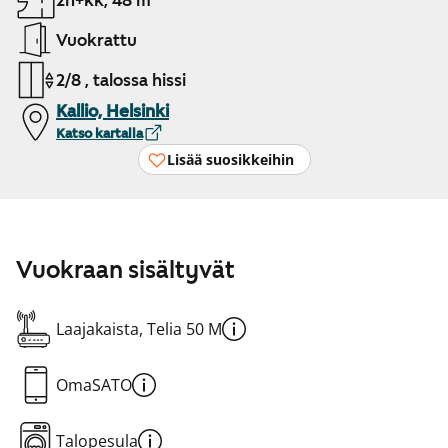
2h+kk, 48 m²
Vuokrattu
2/8 , talossa hissi
Kallio, Helsinki
Katso kartalla
Lisää suosikkeihin
Vuokraan sisältyvät
Laajakaista, Telia 50 M
OmaSATO
Talopesula