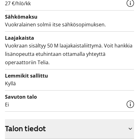
27 €/hlö/kk
Sähkömaksu
Vuokralainen solmii itse sähkösopimuksen.
Laajakaista
Vuokraan sisältyy 50 M laajakaistaliittymä. Voit hankkia
lisänopeutta etuhintaan ottamalla yhteyttä
operaattoriin Telia.
Lemmikit sallittu
Kyllä
Savuton talo
Ei
Talon tiedot