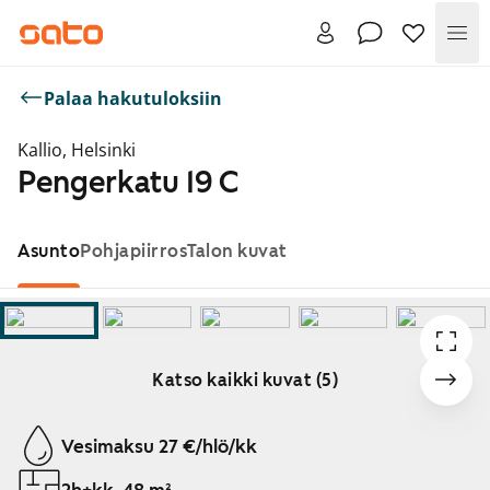
Val
Palaa hakutuloksiin
Kallio, Helsinki
Pengerkatu 19 C
Asunto
Pohjapiirros
Talon kuvat
Katso kaikki kuvat (5)
Näytetään dia 1 / 5
Vesimaksu 27 €/hlö/kk