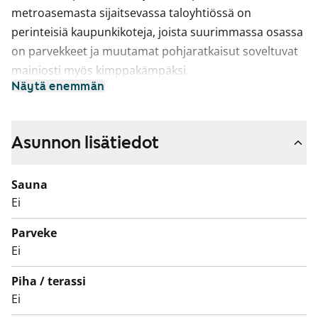
metroasemasta sijaitsevassa taloyhtiössä on
perinteisiä kaupunkikoteja, joista suurimmassa osassa
on parvekkeet ja muutamat pohjaratkaisut soveltuvat
mainiosti myös kimppakämpäksi.
Näytä enemmän
Asunnon lisätiedot
Sauna
Ei
Parveke
Ei
Piha / terassi
Ei