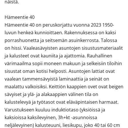
näistä. 

Hämeentie 40

Hämeentie 40 on peruskorjattu vuonna 2023 1950-
luvun henkeä kunnioittaen. Rakennuksessa on kaksi 
porrashuonetta ja seitsemän asuinkerrosta. Talossa 
on hissi. Vaaleasävyisten asuntojen sisustusmateriaalit 
ja kalusteet ovat kauniita ja ajattomia. Rauhallinen 
värimaailma sopii moneen makuun ja selkeisiin tiloihin 
sisustat oman kotisi helposti. Asuntojen lattiat ovat 
vaalean tammensävyistä laminaattia ja seinät on 
maalattu valkoisiksi. Keittiön kaappien ovet ovat beigen 
sävyiset ja ylä- ja alakaappien välinen tila on 
kalustelevyä ja työtasot ovat eläväpintaisen harmaat. 

Varustukseen kuuluu induktiotaso (yksiöissä ja 
kaksioissa kaksilevyinen, 3h+kt -asunnoissa 
neljälevyinen) kalusteuuni, liesikupu, joko 40 tai 60 cm 