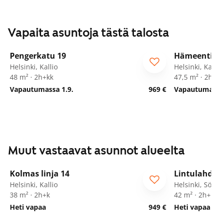
Vapaita asuntoja tästä talosta
1
/
27
Pengerkatu 19
Hämeentie 
Helsinki, Kallio
Helsinki, Kalli
48 m² · 2h+kk
47,5 m² · 2h+
Vapautumassa 1.9.
969 €
Vapautumassa
Muut vastaavat asunnot alueelta
1
/
10
Kolmas linja 14
Lintulahde
Helsinki, Kallio
Helsinki, Sör
38 m² · 2h+k
42 m² · 2h+kk
Heti vapaa
949 €
Heti vapaa