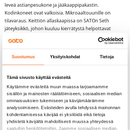
leveä astianpesukone ja jääkaappipakastin. 
Kodinkoneet ovat valkoisia. Mikroaaltouunille on 
tilavaraus. Keittiön allaskaapissa on SATOn Seth 
jäteyksikkö, johon kuuluu kierrätystä helpottavat 
värilliset jätesangot. 

Kylpyhuoneessa kalusteet ovat SATOlle suunniteltua 
Kide-mallistoa. Kalusteiden väri on valkoinen. Malliston 
Suostumus
Yksityiskohdat
Tietoja
massiivilaminaattia olevat kalusteet on valmistettu 
Suomessa. Kylpyhuoneen seinät ovat valkoista laattaa 
ja lattian laatoituksen sävy on harmaa. 
Tämä sivusto käyttää evästeitä
Kylpyhuoneessa on tilavaraus ja liitännät 
Käytämme evästeitä muun muassa tarjoamamme
pyykinpesukoneelle.

sisällön ja mainosten räätälöimiseen, sosiaalisen median
Huoneistoissa on koneellinen tulo-poistoilmanvaihto ja 
ominaisuuksien tukemiseen ja kävijämäärämme
kaukolämpö. Eteisessä ja kylpyhuoneessa on kiinteät 
analysoimiseen. Evästeiden avulla tehdyssä mainonnan
valaisimet. Vesi laskutetaan kulutuksen mukaan. 
kohdentamisessa kävijää ei yksilöidä eikä tietoja
yhdistetä kävijältä mahdollisesti muussa yhteydessä
Hämeentie 40 kiinteistö ja huoneistot ovat savuttomia, 
saatuihin henkilötietoihin. Jaamme sosiaalisen median,