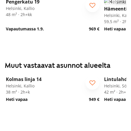
Pengerkatu 19
Helsinki, Kallio
Hämeentie 
48 m² · 2h+kk
Helsinki, Kalli
59,5 m² · 2h+
Vapautumassa 1.9.
969 €
Heti vapaa
Muut vastaavat asunnot alueelta
1
/
10
Kolmas linja 14
Lintulahde
Helsinki, Kallio
Helsinki, Sör
38 m² · 2h+k
42 m² · 2h+kk
Heti vapaa
949 €
Heti vapaa