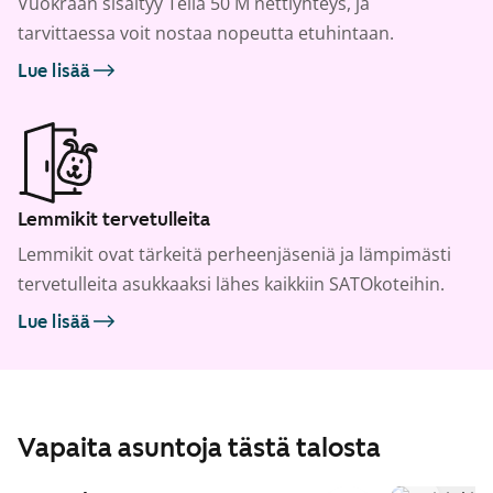
Vuokraan sisältyy Telia 50 M nettiyhteys, ja
tarvittaessa voit nostaa nopeutta etuhintaan.
Lue lisää
Lemmikit tervetulleita
Lemmikit ovat tärkeitä perheenjäseniä ja lämpimästi
tervetulleita asukkaaksi lähes kaikkiin SATOkoteihin.
Lue lisää
Vapaita asuntoja tästä talosta
1
/
27