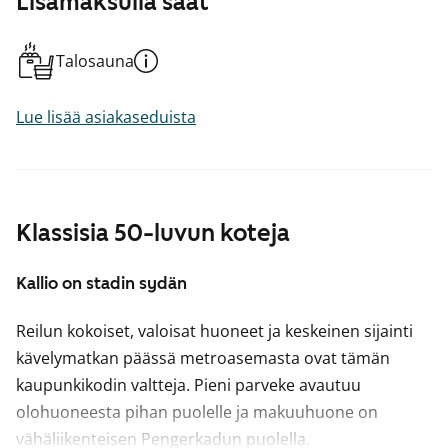
Lisämaksulla saat
Talosauna
Lue lisää asiakaseduista
Klassisia 50-luvun koteja
Kallio on stadin sydän
Reilun kokoiset, valoisat huoneet ja keskeinen sijainti
kävelymatkan päässä metroasemasta ovat tämän
kaupunkikodin valtteja. Pieni parveke avautuu
olohuoneesta pihan puolelle ja makuuhuone on
vähäliikenteisen Pengerkadun puolella.