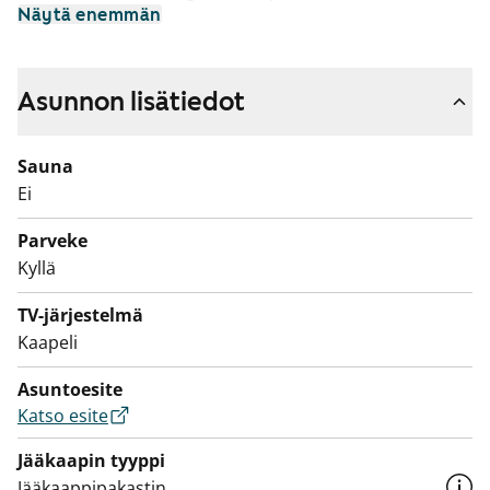
Näytä enemmän
Asuinhuoneiden lattiamateriaalina on laminaatti ja
kylpyhuone on kaakeloitu.
Asunnon lisätiedot
Keittiössä on jää-pakastinkaappi ja keraaminen liesi.
Sauna
Ei
Parveke
Kyllä
TV-järjestelmä
Kaapeli
Asuntoesite
Katso esite
Jääkaapin tyyppi
Jääkaappipakastin