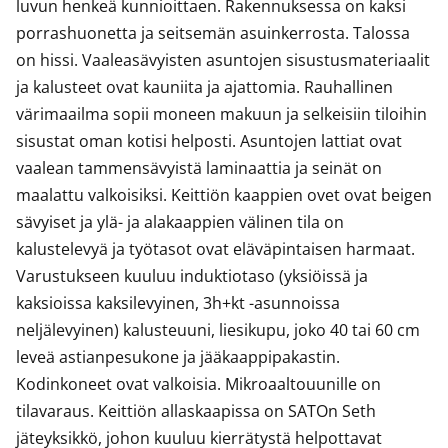
luvun henkeä kunnioittaen. Rakennuksessa on kaksi 
porrashuonetta ja seitsemän asuinkerrosta. Talossa 
on hissi. Vaaleasävyisten asuntojen sisustusmateriaalit 
ja kalusteet ovat kauniita ja ajattomia. Rauhallinen 
värimaailma sopii moneen makuun ja selkeisiin tiloihin 
sisustat oman kotisi helposti. Asuntojen lattiat ovat 
vaalean tammensävyistä laminaattia ja seinät on 
maalattu valkoisiksi. Keittiön kaappien ovet ovat beigen 
sävyiset ja ylä- ja alakaappien välinen tila on 
kalustelevyä ja työtasot ovat eläväpintaisen harmaat. 

Varustukseen kuuluu induktiotaso (yksiöissä ja 
kaksioissa kaksilevyinen, 3h+kt -asunnoissa 
neljälevyinen) kalusteuuni, liesikupu, joko 40 tai 60 cm 
leveä astianpesukone ja jääkaappipakastin. 
Kodinkoneet ovat valkoisia. Mikroaaltouunille on 
tilavaraus. Keittiön allaskaapissa on SATOn Seth 
jäteyksikkö, johon kuuluu kierrätystä helpottavat 