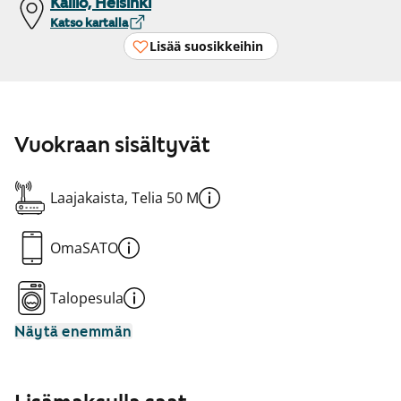
Kallio, Helsinki
Katso kartalla
Lisää suosikkeihin
Vuokraan sisältyvät
Laajakaista, Telia 50 M
OmaSATO
Talopesula
Näytä enemmän