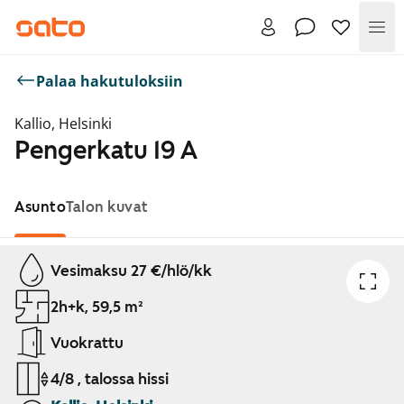
Val
Palaa hakutuloksiin
Kallio, Helsinki
Pengerkatu 19 A
Asunto
Talon kuvat
Näytetään dia 1 / 1
Vesimaksu 27 €/hlö/kk
2h+k, 59,5 m²
Vuokrattu
4/8 , talossa hissi