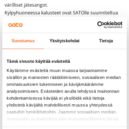
värilliset jätesangot. 

Kylpyhuoneessa kalusteet ovat SATOlle suunniteltua 
Kide-mallistoa. Kalusteiden väri on valkoinen. Malliston 
massiivilaminaattia olevat kalusteet on valmistettu 
Suomessa. Kylpyhuoneen seinät ovat valkoista laattaa 
Suostumus
Yksityiskohdat
Tietoja
ja lattian laatoituksen sävy on harmaa. 
Kylpyhuoneessa on tilavaraus ja liitännät 
pyykinpesukoneelle.

Tämä sivusto käyttää evästeitä
Huoneistoissa on koneellinen tulo-poistoilmanvaihto ja 
Käytämme evästeitä muun muassa tarjoamamme
kaukolämpö. Eteisessä ja kylpyhuoneessa on kiinteät 
sisällön ja mainosten räätälöimiseen, sosiaalisen median
valaisimet. Vesi laskutetaan kulutuksen mukaan. 
ominaisuuksien tukemiseen ja kävijämäärämme
Hämeentie 40 kiinteistö ja huoneistot ovat savuttomia, 
analysoimiseen. Evästeiden avulla tehdyssä mainonnan
pihalla on tupakkapaikka.
kohdentamisessa kävijää ei yksilöidä eikä tietoja
yhdistetä kävijältä mahdollisesti muussa yhteydessä
saatuihin henkilötietoihin. Jaamme sosiaalisen median,
Sopimus ja maksut
mainosalan ja analytiikka-alan kumppaneillemme tietoja
siitä, miten käytät sivustoamme. Kumppanimme voivat