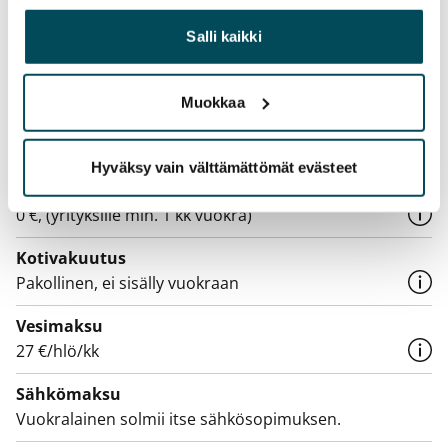
Vapautuminen
yhdistää näitä tietoja muihin tietoihin, joita olet antanut
Vuokrattu
heille tai joita on kerätty, kun olet käyttänyt heidän
Salli kaikki
palvelujaan.
Varallisuusrajat
Muokkaa
Ei
Vuokra
Hyväksy vain välttämättömät evästeet
Vuokravakuus
0 €, (yrityksille min. 1 kk vuokra)
Kotivakuutus
Pakollinen, ei sisälly vuokraan
Vesimaksu
27 €/hlö/kk
Sähkömaksu
Vuokralainen solmii itse sähkösopimuksen.