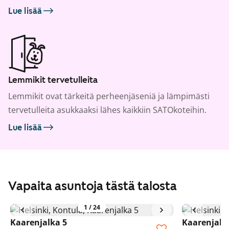
Lue lisää
Lemmikit tervetulleita
Lemmikit ovat tärkeitä perheenjäseniä ja lämpimästi
tervetulleita asukkaaksi lähes kaikkiin SATOkoteihin.
Lue lisää
Vapaita asuntoja tästä talosta
1
/
24
Kaarenjalka 5
Kaarenjalk