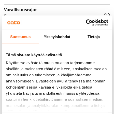
Varallisuusrajat
Ei
Vuokra
Suostumus
Yksityiskohdat
Tietoja
Vuokravakuus
0 €, (yrityksille min. 1 kk vuokra)
Kotivakuutus
Tämä sivusto käyttää evästeitä
Pakollinen, ei sisälly vuokraan
Käytämme evästeitä muun muassa tarjoamamme
sisällön ja mainosten räätälöimiseen, sosiaalisen median
Vesimaksu
ominaisuuksien tukemiseen ja kävijämäärämme
Kulutuksen mukaan
analysoimiseen. Evästeiden avulla tehdyssä mainonnan
kohdentamisessa kävijää ei yksilöidä eikä tietoja
Sähkömaksu
yhdistetä kävijältä mahdollisesti muussa yhteydessä
Vuokralainen solmii itse sähkösopimuksen.
saatuihin henkilötietoihin. Jaamme sosiaalisen median,
mainosalan ja analytiikka-alan kumppaneillemme tietoja
Laajakaista
siitä, miten käytät sivustoamme. Kumppanimme voivat
Vuokraan sisältyy 50 M laajakaistaliittymä. Voit hankkia