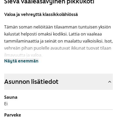
Sievä vaaleasävyinen pikkukoti
Valoa ja vehreyttä klassikkolähiössä
Tämän soman neliöitään tilavamman tuntuisen yksiön
kalustat helposti omaksi kodiksi. Lattia on vaaleaa
tammilaminaattia ja seinät on maalattu valkoisiksi. Isot,
vehreän pihan puolelle avautuvat ikkunat tuovat tilaan
ilmavuutta ja valoa.
Näytä enemmän
Tehokkaassa keittokomerossa kaapistot ovat raikkaan
valkoiset ja ylä- ja alakaappien välinen tila sekä työtaso
ovat harmaata laminaattia. Varustukseen kuuluu
Asunnon lisätiedot
keraaminen liesi, liesikupu ja jääkaappi. Kodinkoneet
ovat valkoisia. Pieni ruokapöytä sopii hyvin tilan
Sauna
yhteyteen.
Ei
Kylpyhuoneessa on valkoiset SATOn Kide-malliston
Parveke