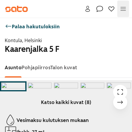
Val
Palaa hakutuloksiin
Kontula, Helsinki
Kaarenjalka 5 F
Asunto
Pohjapiirros
Talon kuvat
Katso kaikki kuvat (8)
Näytetään dia 1 / 8
Vesimaksu kulutuksen mukaan