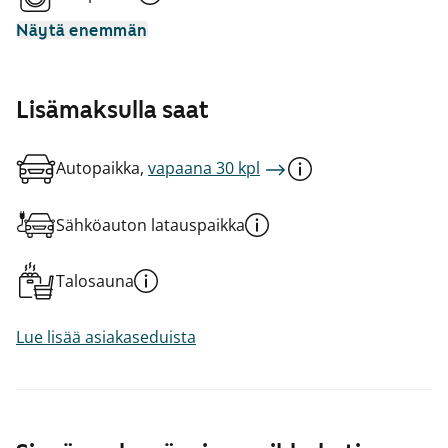
Näytä enemmän
Lisämaksulla saat
Autopaikka,
vapaana 30 kpl
Sähköauton latauspaikka
Talosauna
Lue lisää asiakaseduista