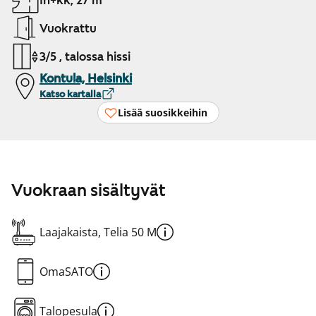
1h+kk, 27 m²
Vuokrattu
3/5 , talossa hissi
Kontula, Helsinki
Katso kartalla
Lisää suosikkeihin
Vuokraan sisältyvät
Laajakaista, Telia 50 M
OmaSATO
Talopesula