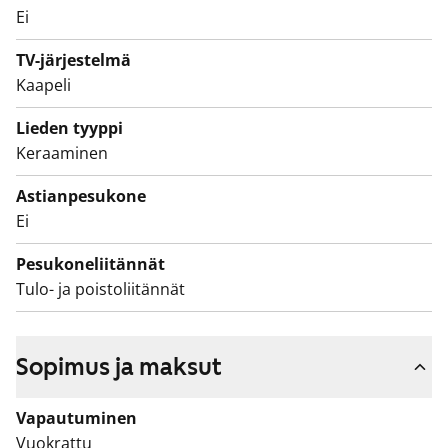
kalusteet. Seinät ovat valkoista laattaa ja lattia on
Ei
harmaa. Pyykinpesukoneelle löytyy oma paikka.
TV-järjestelmä
Nukkumapaikka löytyy luontevasti eteisen seinän
Kaapeli
suojasta alkovista.
Lieden tyyppi
Keraaminen
Astianpesukone
Ei
Pesukoneliitännät
Tulo- ja poistoliitännät
Sopimus ja maksut
Vapautuminen
Vuokrattu