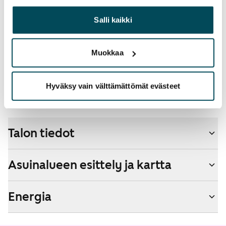
yhdistää näitä tietoja muihin tietoihin, joita olet antanut
lisänopeutta etuhintaan ottamalla yhteyttä
heille tai joita on kerätty, kun olet käyttänyt heidän
Salli kaikki
operaattoriin Telia.
palvelujaan.
Lemmikit sallittu
Muokkaa
Kyllä
Savuton talo
Hyväksy vain välttämättömät evästeet
Kyllä
Talon tiedot
Asuinalueen esittely ja kartta
Energia