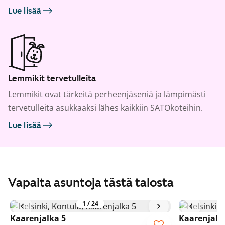
Lue lisää
Lemmikit tervetulleita
Lemmikit ovat tärkeitä perheenjäseniä ja lämpimästi
tervetulleita asukkaaksi lähes kaikkiin SATOkoteihin.
Lue lisää
Vapaita asuntoja tästä talosta
1
/
24
Kaarenjalka 5
Kaarenjalk