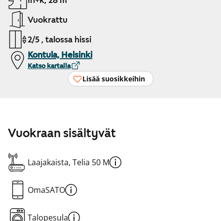
1h+k, 28 m²
Vuokrattu
2/5 , talossa hissi
Kontula, Helsinki
Katso kartalla
Lisää suosikkeihin
Vuokraan sisältyvät
Laajakaista, Telia 50 M
OmaSATO
Talopesula