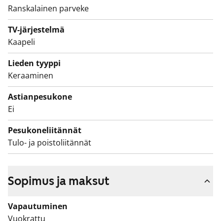
Pyykinpesukoneelle löytyy oma paikka.
Ranskalainen parveke
TV-järjestelmä
Kaapeli
Lieden tyyppi
Keraaminen
Astianpesukone
Ei
Pesukoneliitännät
Tulo- ja poistoliitännät
Sopimus ja maksut
Vapautuminen
Vuokrattu