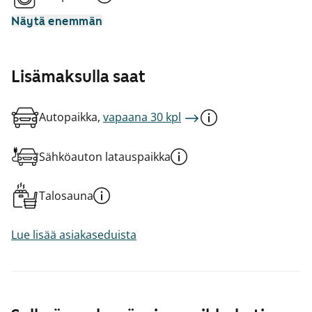
Näytä enemmän
Lisämaksulla saat
Autopaikka,
vapaana 30 kpl
Sähköauton latauspaikka
Talosauna
Lue lisää asiakaseduista