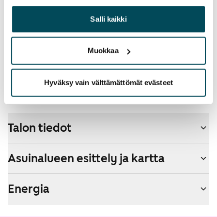
yhdistää näitä tietoja muihin tietoihin, joita olet antanut
lisänopeutta etuhintaan ottamalla yhteyttä
heille tai joita on kerätty, kun olet käyttänyt heidän
Salli kaikki
operaattoriin Telia.
palvelujaan.
Lemmikit sallittu
Muokkaa
Kyllä
Savuton talo
Hyväksy vain välttämättömät evästeet
Kyllä
Talon tiedot
Asuinalueen esittely ja kartta
Energia