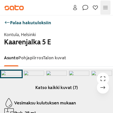
Val
Palaa hakutuloksiin
Kontula, Helsinki
Kaarenjalka 5 E
Asunto
Pohjapiirros
Talon kuvat
Katso kaikki kuvat (7)
Näytetään dia 1 / 7
Vesimaksu kulutuksen mukaan