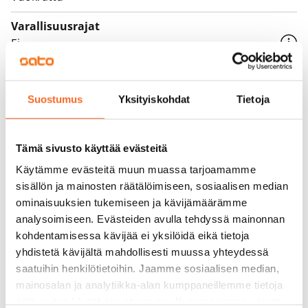
Varallisuusrajat
Ei
Vuokra
Suostumus
Yksityiskohdat
Tietoja
Vuokravakuus
0 €, (yrityksille min. 1 kk vuokra)
Kotivakuutus
Tämä sivusto käyttää evästeitä
Pakollinen, ei sisälly vuokraan
Käytämme evästeitä muun muassa tarjoamamme
sisällön ja mainosten räätälöimiseen, sosiaalisen median
Vesimaksu
ominaisuuksien tukemiseen ja kävijämäärämme
Kulutuksen mukaan
analysoimiseen. Evästeiden avulla tehdyssä mainonnan
kohdentamisessa kävijää ei yksilöidä eikä tietoja
Sähkömaksu
yhdistetä kävijältä mahdollisesti muussa yhteydessä
Vuokralainen solmii itse sähkösopimuksen.
saatuihin henkilötietoihin. Jaamme sosiaalisen median,
mainosalan ja analytiikka-alan kumppaneillemme tietoja
Laajakaista
siitä, miten käytät sivustoamme. Kumppanimme voivat
Vuokraan sisältyy 50 M laajakaistaliittymä. Voit hankkia