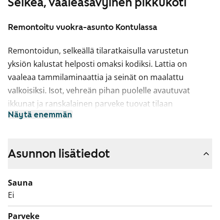
Selkeä, vaaleasävyinen pikkukoti
Remontoitu vuokra-asunto Kontulassa
Remontoidun, selkeällä tilaratkaisulla varustetun
yksiön kalustat helposti omaksi kodiksi. Lattia on
vaaleaa tammilaminaattia ja seinät on maalattu
valkoisiksi. Isot, vehreän pihan puolelle avautuvat
ikkunat ja ranskalainen parveke tuovat tilaan
Näytä enemmän
ilmavuutta ja valoa. Erillisessä keittiössä mahtuu
kokkailun lisäksi mukavasti ruokailemaan. Keittiön
kaapistot ovat raikkaan valkoiset ja ylä- ja alakaappien
Asunnon lisätiedot
välinen tila sekä työtaso ovat harmaata laminaattia.
Varustukseen kuuluu keraaminen liesi, liesikupu ja
Sauna
jääkaappi. Kodinkoneet ovat valkoisia. Kylpyhuoneessa
Ei
on valkoiset SATOn Kide-malliston kalusteet. Seinät
ovat valkoista laattaa ja lattia on harmaa.
Parveke