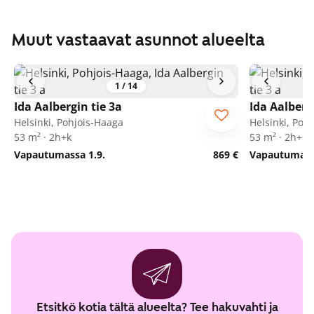
Muut vastaavat asunnot alueelta
1
/
14
Ida Aalbergin tie 3a
Ida Aalberg
Helsinki, Pohjois-Haaga
Helsinki, Poh
53 m² · 2h+k
53 m² · 2h+k
Vapautumassa 1.9.
869 €
Vapautumassa
Etsitkö kotia tältä alueelta? Tee hakuvahti ja