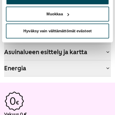
palvelujaan.
Savuton talo
Muokkaa
Ei
Hyväksy vain välttämättömät evästeet
Talon tiedot
Asuinalueen esittely ja kartta
Energia
Vakuus 0 €