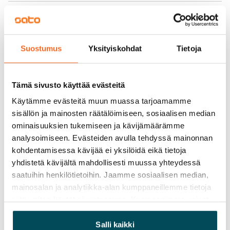
Vuokravakuus
0 €, (yrityksille min. 1 kk vuokra)
Kotivakuutus
Suostumus
Yksityiskohdat
Tietoja
Pakollinen, ei sisälly vuokraan
Vesimaksu
Tämä sivusto käyttää evästeitä
27 €/hlö/kk
Käytämme evästeitä muun muassa tarjoamamme
sisällön ja mainosten räätälöimiseen, sosiaalisen median
Sähkömaksu
ominaisuuksien tukemiseen ja kävijämäärämme
Vuokralainen solmii itse sähkösopimuksen.
analysoimiseen. Evästeiden avulla tehdyssä mainonnan
kohdentamisessa kävijää ei yksilöidä eikä tietoja
Laajakaista
yhdistetä kävijältä mahdollisesti muussa yhteydessä
Vuokraan sisältyy 50 M laajakaistaliittymä. Voit hankkia
saatuihin henkilötietoihin. Jaamme sosiaalisen median,
lisänopeutta etuhintaan ottamalla yhteyttä
mainosalan ja analytiikka-alan kumppaneillemme tietoja
operaattoriin Telia.
siitä, miten käytät sivustoamme. Kumppanimme voivat
yhdistää näitä tietoja muihin tietoihin, joita olet antanut
Lemmikit sallittu
heille tai joita on kerätty, kun olet käyttänyt heidän
Salli kaikki
Kyllä