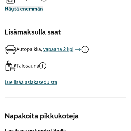
Näytä enemmän
Lisämaksulla saat
Autopaikka,
vapaana 2 kpl
Talosauna
Lue lisää asiakaseduista
Napakoita pikkukoteja
Lassilassa on luonto lähellä