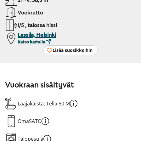
2h+k, 58,5 m²
Vuokrattu
1/5 , talossa hissi
Lassila, Helsinki
Katso kartalla
Lisää suosikkeihin
Vuokraan sisältyvät
Laajakaista, Telia 50 M
OmaSATO
Talopesula