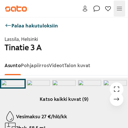
Val
Palaa hakutuloksiin
Lassila, Helsinki
Tinatie 3 A
Asunto
Pohjapiirros
Videot
Talon kuvat
Katso kaikki kuvat (9)
Näytetään dia 1 / 9
Vesimaksu 27 €/hlö/kk