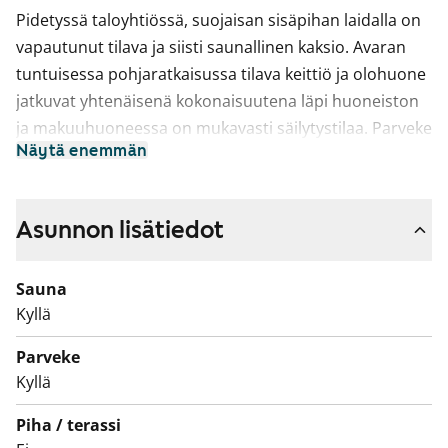
Pidetyssä taloyhtiössä, suojaisan sisäpihan laidalla on
vapautunut tilava ja siisti saunallinen kaksio. Avaran
tuntuisessa pohjaratkaisussa tilava keittiö ja olohuone
jatkuvat yhtenäisenä kokonaisuutena läpi huoneiston
ja makuuhuoneessa on mukavasti säilytystilaa. Parveke
Näytä enemmän
avautuu olohuoneesta länteen pihan puolelle.
Asuinhuoneiden lattiamateriaalina on laminaatti.
Kylpyhuoneessa on kaakeloidut seinät ja
Asunnon lisätiedot
helppohoitoinen massalattia.
Sauna
Keittiössä on jää-pakastinkaappi ja nelilevyinen
Kyllä
sähköliesi.
Parveke
Tulehan tarkemmin tutustumaan paikan päälle!
Kyllä
Hissi ainoastaan portaissa A ja B.
Piha / terassi