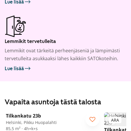
Lue lisää
Lemmikit tervetulleita
Lemmikit ovat tärkeitä perheenjäseniä ja lämpimästi
tervetulleita asukkaaksi lähes kaikkiin SATOkoteihin.
Lue lisää
Vapaita asuntoja tästä talosta
1
/
28
Tilkankatu 23b
ARA
ARA
Helsinki, Pikku Huopalahti
85,5 m² · 4h+k+s
Tilkankatu