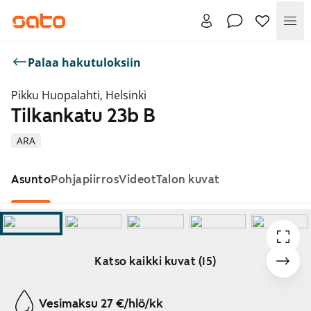
Val
Palaa hakutuloksiin
Pikku Huopalahti, Helsinki
Tilkankatu 23b B
ARA
Asunto
Pohjapiirros
Videot
Talon kuvat
Katso kaikki kuvat (15)
Näytetään dia 1 / 15
Vesimaksu 27 €/hlö/kk