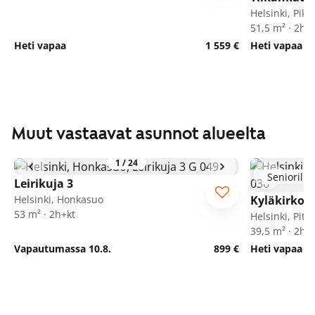
Helsinki, Pik
51,5 m² · 2h+
Heti vapaa
1 559 €
Heti vapaa
Muut vastaavat asunnot alueelta
1
/
24
Seniorille
Leirikuja 3
Helsinki, Honkasuo
Kyläkirkont
53 m² · 2h+kt
Helsinki, Pit
39,5 m² · 2h+
Vapautumassa 10.8.
899 €
Heti vapaa