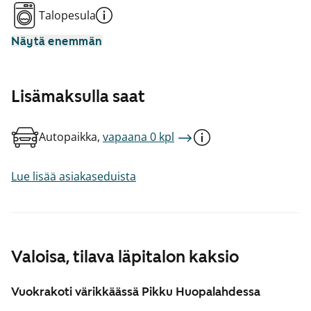
Talopesula
Näytä enemmän
Lisämaksulla saat
Autopaikka,
vapaana 0 kpl
Lue lisää asiakaseduista
Valoisa, tilava läpitalon kaksio
Vuokrakoti värikkäässä Pikku Huopalahdessa