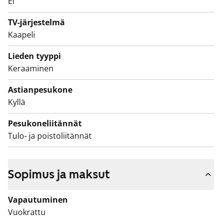
Ei
Tämä on valtion tukema Varke-asunto (entinen ARA),
jossa asukasvalinta perustuu asunnon tarpeen
TV-järjestelmä
kiireellisyyteen, hakijoiden tuloihin ja varallisuuteen,
Kaapeli
sekä asunnon tarpeen syyhyn.
Lieden tyyppi
Keraaminen
Astianpesukone
Kyllä
Pesukoneliitännät
Tulo- ja poistoliitännät
Sopimus ja maksut
Vapautuminen
Vuokrattu