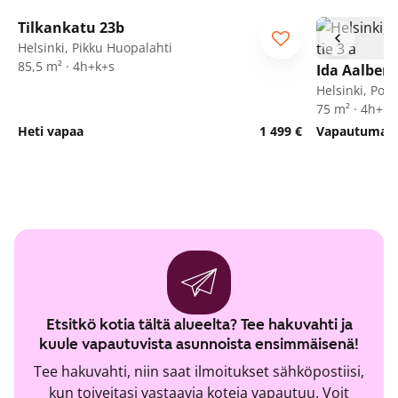
1
/
28
Tilkankatu 23b
ARA
Helsinki, Pikku Huopalahti
85,5 m² · 4h+k+s
Ida Aalberg
Helsinki, Poh
75 m² · 4h+k
Heti vapaa
1 499 €
Vapautumassa
Etsitkö kotia tältä alueelta? Tee hakuvahti ja
kuule vapautuvista asunnoista ensimmäisenä!
Tee hakuvahti, niin saat ilmoitukset sähköpostiisi,
kun toiveitasi vastaavia koteja vapautuu. Voit