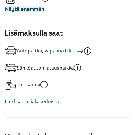
Näytä enemmän
Lisämaksulla saat
Autopaikka,
vapaana 0 kpl
Sähköauton latauspaikka
Talosauna
Lue lisää asiakaseduista