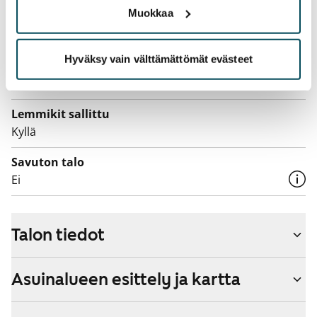
Muokkaa
Laajakaista
Vuokraan sisältyy 50 M laajakaistaliittymä. Voit hankkia
Hyväksy vain välttämättömät evästeet
lisänopeutta etuhintaan ottamalla yhteyttä
operaattoriin Telia.
Lemmikit sallittu
Kyllä
Savuton talo
Ei
Talon tiedot
Asuinalueen esittely ja kartta