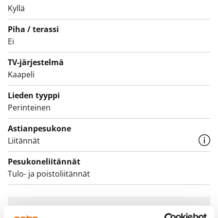
Keittiössä on jääkaappi sekä jää-pakastinkaappi.
Kyllä
Talossa on hissi A, B ja C porraskäytävissä.
Piha / terassi
Ei
TV-järjestelmä
Kaapeli
Lieden tyyppi
Perinteinen
Astianpesukone
Liitännät
Pesukoneliitännät
Tulo- ja poistoliitännät
Sopimus ja maksut