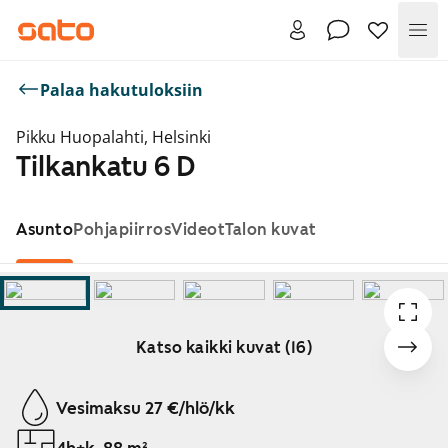
Val
Palaa hakutuloksiin
Pikku Huopalahti, Helsinki
Tilkankatu 6 D
Asunto
Pohjapiirros
Videot
Talon kuvat
Katso kaikki kuvat (16)
Näytetään dia 1 / 16
Vesimaksu 27 €/hlö/kk