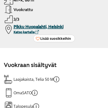
4h+k, 88 m²
Vuokrattu
3/3
Pikku Huopalahti, Helsinki
Katso kartalla
Lisää suosikkeihin
Vuokraan sisältyvät
Laajakaista, Telia 50 M
OmaSATO
Talopesula