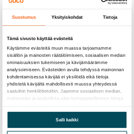
Vapautuminen
Suostumus
Yksityiskohdat
Tietoja
Vuokrattu
Varallisuusrajat
Tämä sivusto käyttää evästeitä
Ei
Käytämme evästeitä muun muassa tarjoamamme
Vuokra
sisällön ja mainosten räätälöimiseen, sosiaalisen median
ominaisuuksien tukemiseen ja kävijämäärämme
Vuokravakuus
analysoimiseen. Evästeiden avulla tehdyssä mainonnan
0 €, (yrityksille min. 1 kk vuokra)
kohdentamisessa kävijää ei yksilöidä eikä tietoja
yhdistetä kävijältä mahdollisesti muussa yhteydessä
Kotivakuutus
saatuihin henkilötietoihin. Jaamme sosiaalisen median,
Pakollinen, ei sisälly vuokraan
mainosalan ja analytiikka-alan kumppaneillemme tietoja
Vesimaksu
siitä, miten käytät sivustoamme. Kumppanimme voivat
27 €/hlö/kk
yhdistää näitä tietoja muihin tietoihin, joita olet antanut
heille tai joita on kerätty, kun olet käyttänyt heidän
Salli kaikki
Sähkömaksu
palvelujaan.
Vuokralainen solmii itse sähkösopimuksen.