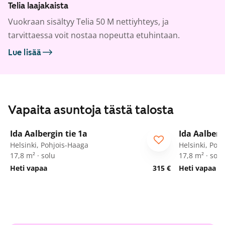
Telia laajakaista
Vuokraan sisältyy Telia 50 M nettiyhteys, ja
tarvittaessa voit nostaa nopeutta etuhintaan.
Lue lisää
Vapaita asuntoja tästä talosta
1
/
34
Ida Aalbergin tie 1a
Ida Aalberg
Opiskelijalle
Opiskelija
Helsinki, Pohjois-Haaga
Helsinki, Poh
17,8 m² · solu
17,8 m² · solu
Heti vapaa
315 €
Heti vapaa