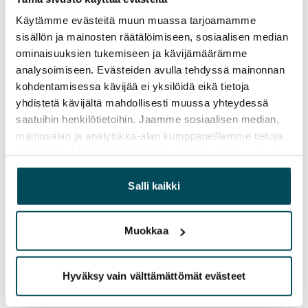
Sopimus ja maksut
Käytämme evästeitä muun muassa tarjoamamme
Vapautuminen
sisällön ja mainosten räätälöimiseen, sosiaalisen median
Vuokrattu
ominaisuuksien tukemiseen ja kävijämäärämme
analysoimiseen. Evästeiden avulla tehdyssä mainonnan
Varallisuusrajat
kohdentamisessa kävijää ei yksilöidä eikä tietoja
Ei
yhdistetä kävijältä mahdollisesti muussa yhteydessä
saatuihin henkilötietoihin. Jaamme sosiaalisen median,
Vuokra
mainosalan ja analytiikka-alan kumppaneillemme tietoja
siitä, miten käytät sivustoamme. Kumppanimme voivat
Vuokravakuus
yhdistää näitä tietoja muihin tietoihin, joita olet antanut
250 €
heille tai joita on kerätty, kun olet käyttänyt heidän
Salli kaikki
palvelujaan.
Kotivakuutus
Pakollinen, ei sisälly vuokraan
Muokkaa
Vesimaksu
Sisältyy vuokraan
Hyväksy vain välttämättömät evästeet
Sähkömaksu