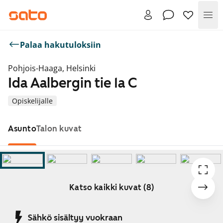
Val
Palaa hakutuloksiin
Pohjois-Haaga, Helsinki
Ida Aalbergin tie 1a C
Opiskelijalle
Asunto
Talon kuvat
Katso kaikki kuvat (8)
Näytetään dia 1 / 8
Sähkö sisältyy vuokraan