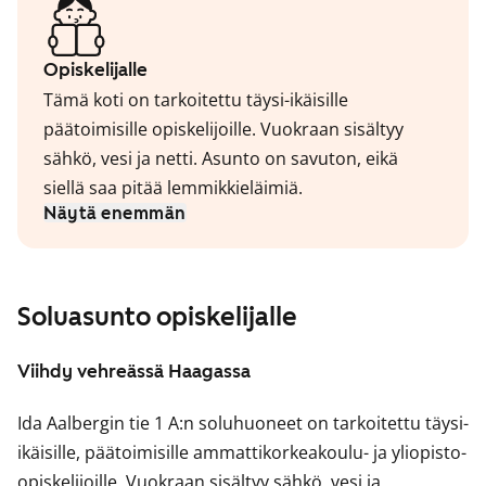
Opiskelijalle
Tämä koti on tarkoitettu täysi-ikäisille
päätoimisille opiskelijoille. Vuokraan sisältyy
sähkö, vesi ja netti. Asunto on savuton, eikä
siellä saa pitää lemmikkieläimiä.
Näytä enemmän
Soluasunto opiskelijalle
Viihdy vehreässä Haagassa
Ida Aalbergin tie 1 A:n soluhuoneet on tarkoitettu täysi-
ikäisille, päätoimisille ammattikorkeakoulu- ja yliopisto-
opiskelijoille. Vuokraan sisältyy sähkö, vesi ja