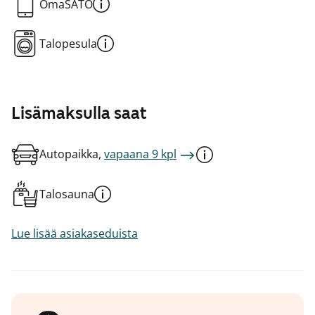
OmaSATO
Talopesula
Lisämaksulla saat
Autopaikka,
vapaana 9 kpl
Talosauna
Lue lisää asiakaseduista