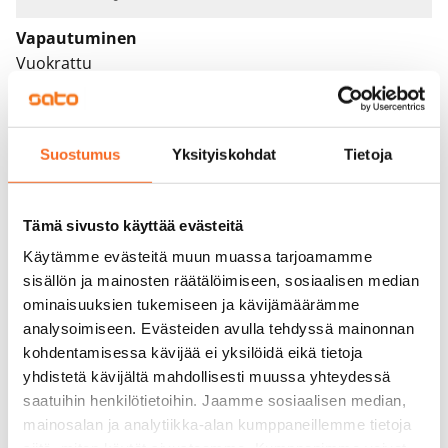
Vapautuminen
Vuokrattu
Varallisuusrajat
Ei
Suostumus
Yksityiskohdat
Tietoja
Vuokra
Vuokravakuus
Tämä sivusto käyttää evästeitä
0 €, (yrityksille min. 1 kk vuokra)
Käytämme evästeitä muun muassa tarjoamamme
sisällön ja mainosten räätälöimiseen, sosiaalisen median
Kotivakuutus
ominaisuuksien tukemiseen ja kävijämäärämme
Pakollinen, ei sisälly vuokraan
analysoimiseen. Evästeiden avulla tehdyssä mainonnan
Vesimaksu
kohdentamisessa kävijää ei yksilöidä eikä tietoja
Kulutuksen mukaan
yhdistetä kävijältä mahdollisesti muussa yhteydessä
saatuihin henkilötietoihin. Jaamme sosiaalisen median,
Sähkömaksu
mainosalan ja analytiikka-alan kumppaneillemme tietoja
Vuokralainen solmii itse sähkösopimuksen.