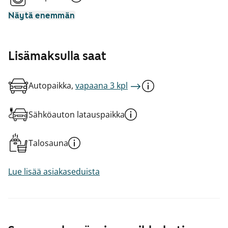
Näytä enemmän
Lisämaksulla saat
Autopaikka,
vapaana 3 kpl
Sähköauton latauspaikka
Talosauna
Lue lisää asiakaseduista