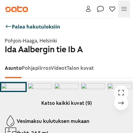
Val
Palaa hakutuloksiin
Pohjois-Haaga, Helsinki
Ida Aalbergin tie 1b A
Asunto
Pohjapiirros
Videot
Talon kuvat
Katso kaikki kuvat (9)
Näytetään dia 1 / 9
Vesimaksu kulutuksen mukaan