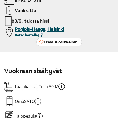
1h+kt, 24,5 m²
Vuokrattu
3/8 , talossa hissi
Pohjois-Haaga, Helsinki
Katso kartalla
Lisää suosikkeihin
Vuokraan sisältyvät
Laajakaista, Telia 50 M
OmaSATO
Talopesula