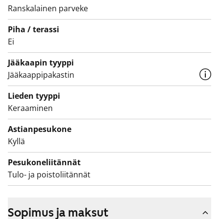
kalusteet. Seinät ovat isoa valkoista laattaa ja lattia on
Ranskalainen parveke
harmaa. Pesukoneelle ja kuivausrummulle on paikka ja
Piha / terassi
seinällä on valmiina kokoontaittuva pyykkiteline.
Ei
Eteisen kaapistossa on peililiukuovet.
Jääkaapin tyyppi
Eikö kuulostakin juuri sinun elämäsi kodilta?
Jääkaappipakastin
Lieden tyyppi
Keraaminen
Astianpesukone
Kyllä
Pesukoneliitännät
Tulo- ja poistoliitännät
Sopimus ja maksut