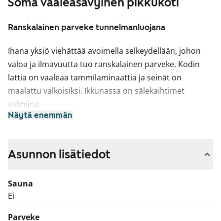
Soma vaaleasävyinen pikkukoti
Ranskalainen parveke tunnelmanluojana
Ihana yksiö viehättää avoimella selkeydellään, johon
valoa ja ilmavuutta tuo ranskalainen parveke. Kodin
lattia on vaaleaa tammilaminaattia ja seinät on
maalattu valkoisiksi. Ikkunassa on sälekaihtimet
valmiina.
Näytä enemmän
Keittotilassa on valkoiset kaapistot ja erikoisuutena
liikuteltavissa oleva saareke, jonka voit sijoittaa juuri
omaan sisustukseesi sopi­vaan kohtaan. Ylä- ja
Asunnon lisätiedot
alakaappien välinen tila ja työtaso ovat harmaata
laminaattia. Varustukseen kuuluu astianpesukone,
Sauna
keraaminen liesi ja jääkaappipakastin.
Ei
Kylpyhuoneessa on valkoiset SATOn Kide-malliston
Parveke