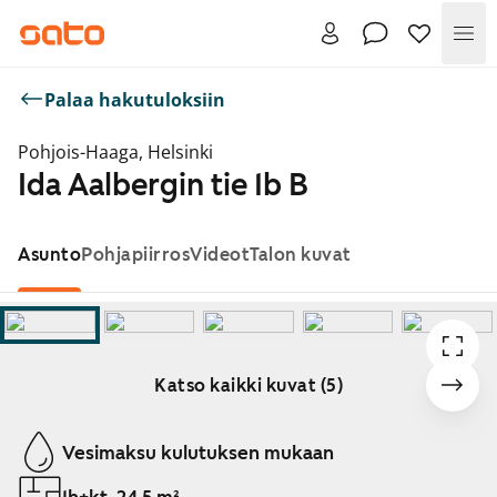
Val
Palaa hakutuloksiin
Pohjois-Haaga, Helsinki
Ida Aalbergin tie 1b B
Asunto
Pohjapiirros
Videot
Talon kuvat
Katso kaikki kuvat (5)
Näytetään dia 1 / 5
Vesimaksu kulutuksen mukaan