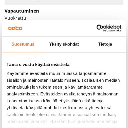
Vapautuminen
Vuokrattu
Varallisuusrajat
Ei
Suostumus
Yksityiskohdat
Tietoja
Vuokra
Vuokravakuus
Tämä sivusto käyttää evästeitä
0 €, (yrityksille min. 1 kk vuokra)
Käytämme evästeitä muun muassa tarjoamamme
sisällön ja mainosten räätälöimiseen, sosiaalisen median
Kotivakuutus
ominaisuuksien tukemiseen ja kävijämäärämme
Pakollinen, ei sisälly vuokraan
analysoimiseen. Evästeiden avulla tehdyssä mainonnan
Vesimaksu
kohdentamisessa kävijää ei yksilöidä eikä tietoja
Kulutuksen mukaan
yhdistetä kävijältä mahdollisesti muussa yhteydessä
saatuihin henkilötietoihin. Jaamme sosiaalisen median,
Sähkömaksu
mainosalan ja analytiikka-alan kumppaneillemme tietoja
Vuokralainen solmii itse sähkösopimuksen.