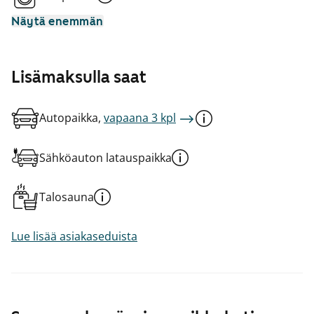
Näytä enemmän
Lisämaksulla saat
Autopaikka,
vapaana 3 kpl
Sähköauton latauspaikka
Talosauna
Lue lisää asiakaseduista