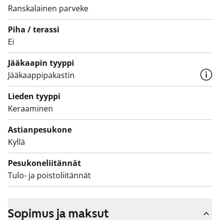
kalusteet. Seinät ovat isoa valkoista laattaa ja lattia on
Ranskalainen parveke
harmaa. Pesukoneelle ja kuivausrummulle on paikka ja
Piha / terassi
seinällä on valmiina kokoontaittuva pyykkiteline.
Ei
Eteisen kaapistossa on peililiukuovet.
Jääkaapin tyyppi
Tule katsomaan, miltä tämä moderni vuokrakoti
Jääkaappipakastin
tuntuu paikan päällä!
Lieden tyyppi
Keraaminen
Astianpesukone
Kyllä
Pesukoneliitännät
Tulo- ja poistoliitännät
Sopimus ja maksut