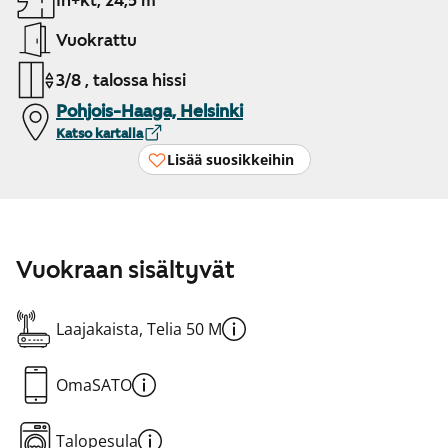
1h+kt, 24,5 m²
Vuokrattu
3/8 , talossa hissi
Pohjois-Haaga, Helsinki
Katso kartalla
Lisää suosikkeihin
Vuokraan sisältyvät
Laajakaista, Telia 50 M
OmaSATO
Talopesula