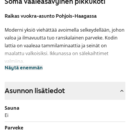
Soma vaaleasävyinen pikkukoti
Raikas vuokra-asunto Pohjois-Haagassa
Moderni yksiö viehättää avoimella selkeydellään, johon
valoa ja ilmavuutta tuo ranskalainen parveke. Kodin
lattia on vaaleaa tammilaminaattia ja seinät on
maalattu valkoisiksi. Ikkunassa on sälekaihtimet
valmiina.
Näytä enemmän
Keittiöissä on valkoiset kaapistot ja erikoisuutena
liikuteltavissa oleva saareke, jonka voit sijoittaa juuri
omaan sisustukseesi sopi­vaan kohtaan. Ylä- ja
Asunnon lisätiedot
alakaappien välinen tila ja työtaso ovat harmaata
laminaattia. Varustukseen kuuluu astianpesukone,
Sauna
keraaminen liesi ja jääkaappipakastin.
Ei
Kylpyhuoneessa on valkoiset Kide-malliston kotimaiset
Parveke