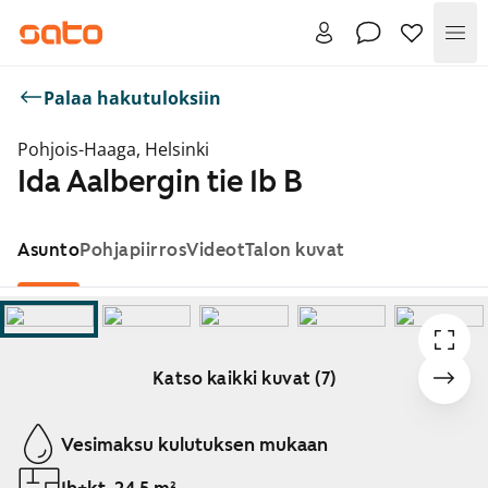
Val
Palaa hakutuloksiin
Pohjois-Haaga, Helsinki
Ida Aalbergin tie 1b B
Asunto
Pohjapiirros
Videot
Talon kuvat
Katso kaikki kuvat (7)
Näytetään dia 1 / 7
Vesimaksu kulutuksen mukaan