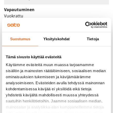
Vapautuminen
Vuokrattu
Varallisuusrajat
Ei
Suostumus
Yksityiskohdat
Tietoja
Vuokra
Vuokravakuus
Tämä sivusto käyttää evästeitä
0 €, (yrityksille min. 1 kk vuokra)
Käytämme evästeitä muun muassa tarjoamamme
sisällön ja mainosten räätälöimiseen, sosiaalisen median
Kotivakuutus
ominaisuuksien tukemiseen ja kävijämäärämme
Pakollinen, ei sisälly vuokraan
analysoimiseen. Evästeiden avulla tehdyssä mainonnan
Vesimaksu
kohdentamisessa kävijää ei yksilöidä eikä tietoja
Kulutuksen mukaan
yhdistetä kävijältä mahdollisesti muussa yhteydessä
saatuihin henkilötietoihin. Jaamme sosiaalisen median,
Sähkömaksu
mainosalan ja analytiikka-alan kumppaneillemme tietoja
Vuokralainen solmii itse sähkösopimuksen.