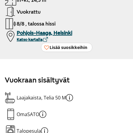
1h+kt, 24,5 m²
Vuokrattu
8/8 , talossa hissi
Pohjois-Haaga, Helsinki
Katso kartalla
Lisää suosikkeihin
Vuokraan sisältyvät
Laajakaista, Telia 50 M
OmaSATO
Talopesula