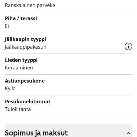
kalusteet. Seinät ovat isoa valkoista laattaa ja lattia on
Ranskalainen parveke
harmaa. Pesukoneelle ja kuivausrummulle on paikka ja
Piha / terassi
seinällä on valmiina kokoon taittuva pyykkiteline.
Ei
Eteisen kaapistossa on peililiukuovet.
Jääkaapin tyyppi
Jääkaappipakastin
Lieden tyyppi
Keraaminen
Astianpesukone
Kyllä
Pesukoneliitännät
Tuloliitäntä
Sopimus ja maksut