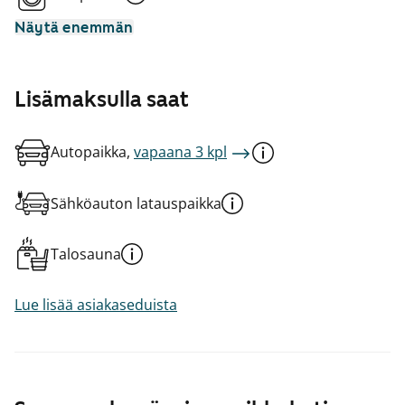
Näytä enemmän
Lisämaksulla saat
Autopaikka,
vapaana 3 kpl
Sähköauton latauspaikka
Talosauna
Lue lisää asiakaseduista