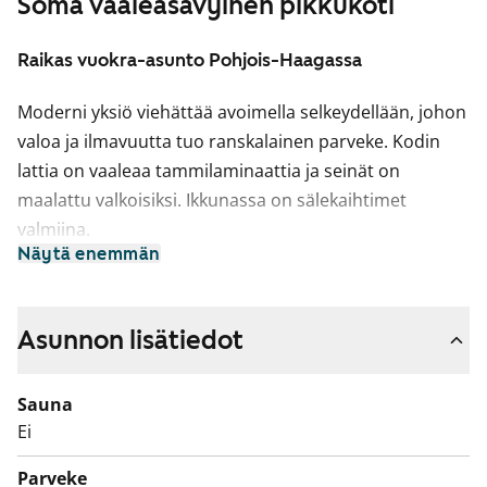
Soma vaaleasävyinen pikkukoti
Raikas vuokra-asunto Pohjois-Haagassa
Moderni yksiö viehättää avoimella selkeydellään, johon
valoa ja ilmavuutta tuo ranskalainen parveke. Kodin
lattia on vaaleaa tammilaminaattia ja seinät on
maalattu valkoisiksi. Ikkunassa on sälekaihtimet
valmiina.
Näytä enemmän
Keittiöissä on valkoiset kaapistot ja erikoisuutena
liikuteltavissa oleva saareke, jonka voit sijoittaa juuri
omaan sisustukseesi sopi­vaan kohtaan. Ylä- ja
Asunnon lisätiedot
alakaappien välinen tila ja työtaso ovat harmaata
laminaattia. Varustukseen kuuluu astianpesukone,
Sauna
keraaminen liesi ja jääkaappipakastin.
Ei
Kylpyhuoneessa on valkoiset kotimaiset Kide-malliston
Parveke