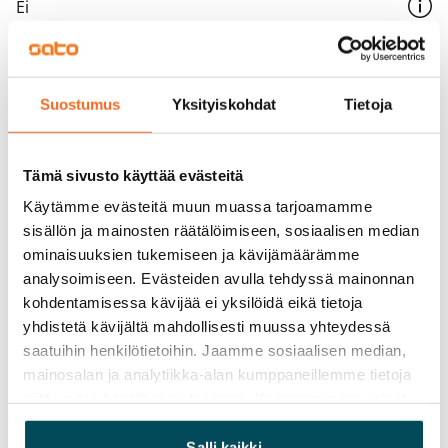
Ei
Vuokra
Vuokravakuus
Suostumus
Yksityiskohdat
Tietoja
0 €, (yrityksille min. 1 kk vuokra)
Kotivakuutus
Tämä sivusto käyttää evästeitä
Pakollinen, ei sisälly vuokraan
Käytämme evästeitä muun muassa tarjoamamme
Vesimaksu
sisällön ja mainosten räätälöimiseen, sosiaalisen median
27 €/hlö/kk
ominaisuuksien tukemiseen ja kävijämäärämme
analysoimiseen. Evästeiden avulla tehdyssä mainonnan
Sähkömaksu
kohdentamisessa kävijää ei yksilöidä eikä tietoja
Vuokralainen solmii itse sähkösopimuksen.
yhdistetä kävijältä mahdollisesti muussa yhteydessä
saatuihin henkilötietoihin. Jaamme sosiaalisen median,
Laajakaista
mainosalan ja analytiikka-alan kumppaneillemme tietoja
Vuokraan sisältyy 50 M laajakaistaliittymä. Voit hankkia
siitä, miten käytät sivustoamme. Kumppanimme voivat
lisänopeutta etuhintaan ottamalla yhteyttä
yhdistää näitä tietoja muihin tietoihin, joita olet antanut
operaattoriin Telia.
heille tai joita on kerätty, kun olet käyttänyt heidän
Salli kaikki