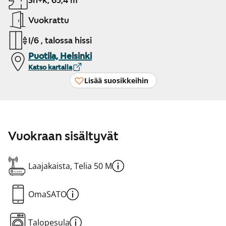
3h+k, 65,4 m²
Vuokrattu
1/6 , talossa hissi
Puotila, Helsinki
Katso kartalla
Lisää suosikkeihin
Vuokraan sisältyvät
Laajakaista, Telia 50 M
OmaSATO
Talopesula