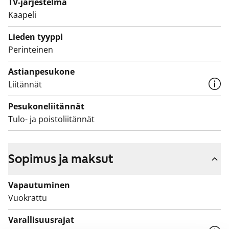
TV-järjestelmä
ikkunan eteen mahtuu ruokapöytä ja makuuhuoneissa
Kaapeli
ja eteisessä on mukavasti säilytystilaa.
Lieden tyyppi
Olisiko tässä uusi vuokrakotinne? Tulkaahan
Perinteinen
tutustumaan!
Astianpesukone
Liitännät
Pesukoneliitännät
Tulo- ja poistoliitännät
Sopimus ja maksut
Vapautuminen
Vuokrattu
Varallisuusrajat