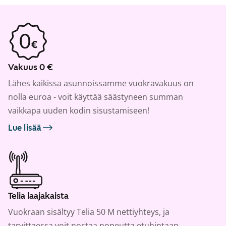
Vakuus 0 €
Lähes kaikissa asunnoissamme vuokravakuus on
nolla euroa - voit käyttää säästyneen summan
vaikkapa uuden kodin sisustamiseen!
Lue lisää
Telia laajakaista
Vuokraan sisältyy Telia 50 M nettiyhteys, ja
tarvittaessa voit nostaa nopeutta etuhintaan.