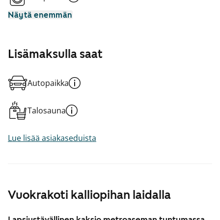
Näytä enemmän
Lisämaksulla saat
Autopaikka
Talosauna
Lue lisää asiakaseduista
Vuokrakoti kalliopihan laidalla
Lapsiystävällinen kaksio metroaseman tuntumassa