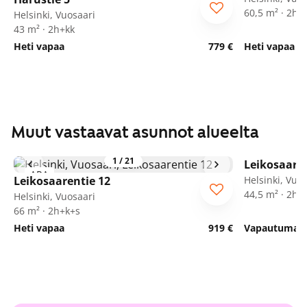
60,5 m² · 2h+
Helsinki, Vuosaari
43 m² · 2h+kk
Heti vapaa
779 €
Heti vapaa
Muut vastaavat asunnot alueelta
1
/
21
Leikosaaren
ARA
Leikosaarentie 12
Helsinki, Vuo
44,5 m² · 2h+
Helsinki, Vuosaari
66 m² · 2h+k+s
Heti vapaa
919 €
Vapautumassa