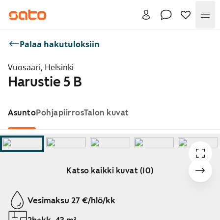
Val
Palaa hakutuloksiin
Vuosaari, Helsinki
Harustie 5 B
Asunto
Pohjapiirros
Talon kuvat
Katso kaikki kuvat (10)
Näytetään dia 1 / 10
Vesimaksu 27 €/hlö/kk