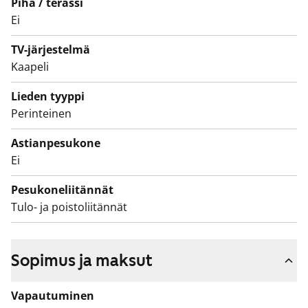
Piha / terassi
Olisiko tässä uusi elämäsi vuokrakoti? Tulehan
Ei
tutustumaan paikan päälle!
TV-järjestelmä
Kaapeli
Lieden tyyppi
Perinteinen
Astianpesukone
Ei
Pesukoneliitännät
Tulo- ja poistoliitännät
Sopimus ja maksut
Vapautuminen