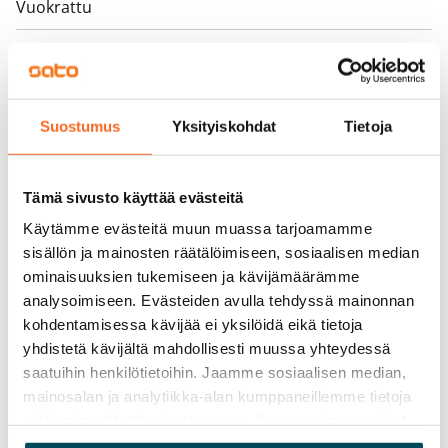
Vuokrattu
Varallisuusrajat
Ei
Vuokra
Suostumus
Yksityiskohdat
Tietoja
Vuokravakuus
0 €, (yrityksille min. 1 kk vuokra)
Tämä sivusto käyttää evästeitä
Kotivakuutus
Käytämme evästeitä muun muassa tarjoamamme
Pakollinen, ei sisälly vuokraan
sisällön ja mainosten räätälöimiseen, sosiaalisen median
ominaisuuksien tukemiseen ja kävijämäärämme
Vesimaksu
analysoimiseen. Evästeiden avulla tehdyssä mainonnan
27 €/hlö/kk
kohdentamisessa kävijää ei yksilöidä eikä tietoja
yhdistetä kävijältä mahdollisesti muussa yhteydessä
Sähkömaksu
saatuihin henkilötietoihin. Jaamme sosiaalisen median,
Vuokralainen solmii itse sähkösopimuksen.
mainosalan ja analytiikka-alan kumppaneillemme tietoja
siitä, miten käytät sivustoamme. Kumppanimme voivat
Laajakaista
yhdistää näitä tietoja muihin tietoihin, joita olet antanut