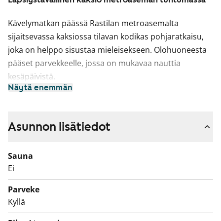
Kävelymatkan päässä Rastilan metroasemalta
sijaitsevassa kaksiossa tilavan kodikas pohjaratkaisu,
joka on helppo sisustaa mieleisekseen. Olohuoneesta
pääset parvekkeelle, jossa on mukavaa nauttia
kesäpäivistä.
Näytä enemmän
Asuinhuoneiden lattiamateriaalina on laminaatti.
Keittokomeron kaapistot ovat valkoiset ja kaapistojen
välitila on laatoitettu valkoisilla laatoilla. Varustukseen
Asunnon lisätiedot
kuuluu liesi ja jääkaappipakastin, astianpesukone on
mahdollista asentaa. Kodinkoneet ovat valkoisia.
Sauna
Ei
Kylpyhuone on kaakeloitu ja siellä on tilavaraus
pyykinpesukoneellesi. Säilytystilaa löytyy
Parveke
makuuhuoneen ja eteisen kaapeista. Hissi on vain F-
Kyllä
portaassa.