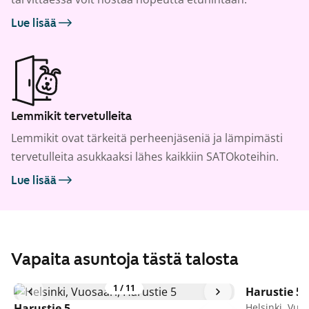
Lue lisää
Lemmikit tervetulleita
Lemmikit ovat tärkeitä perheenjäseniä ja lämpimästi
tervetulleita asukkaaksi lähes kaikkiin SATOkoteihin.
Lue lisää
Vapaita asuntoja tästä talosta
1
/
11
Harustie 5
Harustie 5
Helsinki, Vuo