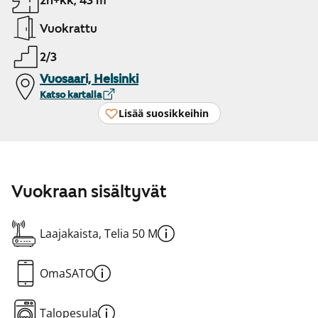
2h+kk, 43 m²
Vuokrattu
2/3
Vuosaari, Helsinki
Katso kartalla
Lisää suosikkeihin
Vuokraan sisältyvät
Laajakaista, Telia 50 M
OmaSATO
Talopesula