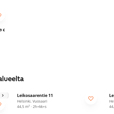
9 €
alueelta
1
/
15
Leikosaarentie 11
Le
A
Helsinki, Vuosaari
He
44,5 m² · 2h+kk+s
44