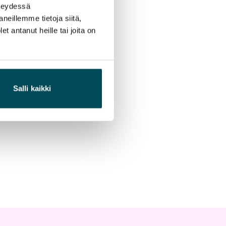
hteydessä
neillemme tietoja siitä,
 antanut heille tai joita on
Salli kaikki