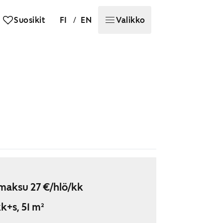
/
Suosikit
FI
EN
Valikko
maksu 27 €/hlö/kk
k+s, 51 m²