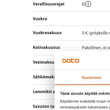
Varallisuusrajat
Ei
Vuokra
Vuokravakuus
0 €, (yrityksill
Kotivakuutus
Pakollinen, ei 
Vesimaksu
27 €/hlö/kk
Sähkömaksu
Vuokralainen s
Suostumus
Lemmikit sallittu
Kyllä
Tämä sivusto käyttää eväste
Käytämme evästeitä muun mu
Savuton talo
Kyllä
ominaisuuksien tukemiseen 