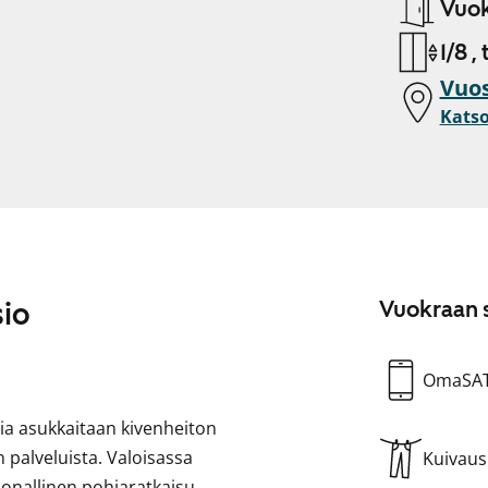
Vuok
1/8 ,
Vuos
Katso
sio
Vuokraan s
OmaSA
ia asukkaitaan kivenheiton
palveluista. Valoisassa
Kuivau
soonallinen pohjaratkaisu.