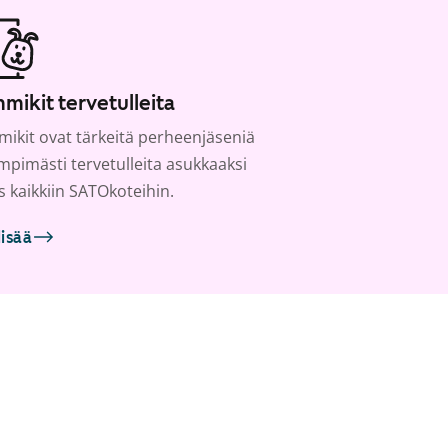
mikit tervetulleita
ikit ovat tärkeitä perheenjäseniä
ämpimästi tervetulleita asukkaaksi
s kaikkiin SATOkoteihin.
lisää