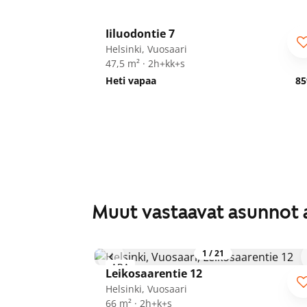
1
/
16
Iiluodontie 7
Helsinki, Vuosaari
47,5 m² · 2h+kk+s
Heti vapaa
85
Muut vastaavat asunnot 
1
/
21
ARA
Leikosaarentie 12
Helsinki, Vuosaari
66 m² · 2h+k+s