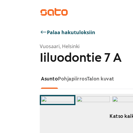
Palaa hakutuloksiin
Vuosaari, Helsinki
Iiluodontie 7 A
Asunto
Pohjapiirros
Talon kuvat
Katso kaik
Näytetään dia 1 / 13