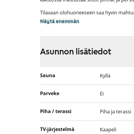
Tilavaan olohuoneeseen saa hyvin maht
että sohvaryhmän. Makuuhuoneen sisust
Näytä enemmän
ja liukuovi. Asunnon viihtyisyyttä lisäävät t
kaakeloitu kylpyhuone ja oma sauna. Kei
pakastinkaappi ja nelilevyinen sähköliesi.
Asunnon lisätiedot
Olisiko tässä uusi vuokrakotisi?
Sauna
Kyllä
Parveke
Ei
Piha / terassi
Piha ja terassi
TV-järjestelmä
Kaapeli