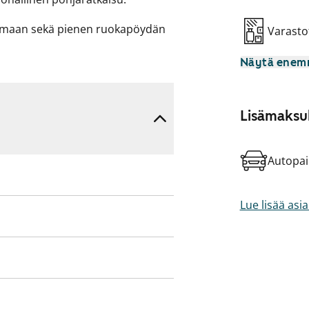
umaan sekä pienen ruokapöydän
Varasto
amista helpottavat vaatehuone
Näytä ene
yylikkäät parkettilattiat,
ttokomerossa on jää-
Lisämaksul
Autopai
Lue lisää asi