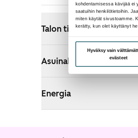
kohdentamisessa kävijää ei y
saatuihin henkilötietoihin. J
miten käytät sivustoamme. Kump
kerätty, kun olet käyttänyt he
Talon tiedot
Hyväksy vain välttämä
evästeet
Asuinalueen esittely ja k
Energia