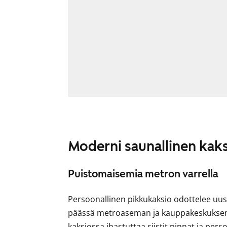
Moderni saunallinen kak
Puistomaisemia metron varrella
Persoonallinen pikkukaksio odottelee uus
päässä metroaseman ja kauppakeskuksen 
kaksiossa ihastuttaa siistit pinnat ja per