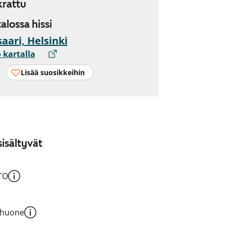
rattu
 talossa hissi
aari, Helsinki
 kartalla
Lisää suosikkeihin
isältyvät
TO
shuone