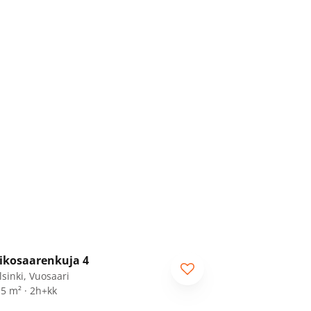
1
/
25
ikosaarenkuja 4
RA
lsinki, Vuosaari
,5 m² · 2h+kk