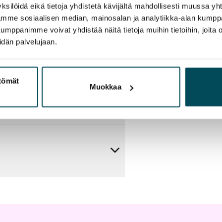
ksilöidä eikä tietoja yhdistetä kävijältä mahdollisesti muussa y
aamme sosiaalisen median, mainosalan ja analytiikka-alan kumppa
panimme voivat yhdistää näitä tietoja muihin tietoihin, joita olet
idän palvelujaan.
ttömät
Muokkaa
artta