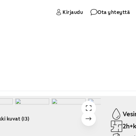
Kirjaudu
Ota yhteyttä
Vesi
ki kuvat (13)
2h+k