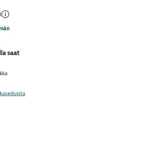
t
mmän
la saat
kka
akaseduista