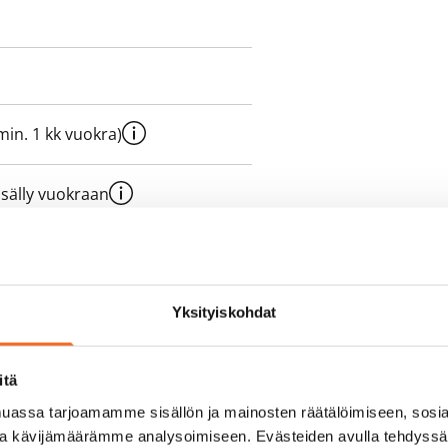
e min. 1 kk vuokra)
sisälly vuokraan
olmii itse sähkösopimuksen.
Yksityiskohdat
itä
assa tarjoamamme sisällön ja mainosten räätälöimiseen, sosia
ja kävijämäärämme analysoimiseen. Evästeiden avulla tehdyss