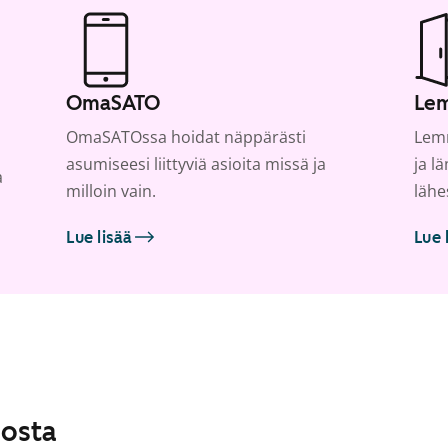
OmaSATO
Lem
OmaSATOssa hoidat näppärästi
Lemm
asumiseesi liittyviä asioita missä ja
ja l
a
milloin vain.
lähe
Lue lisää
Lue 
losta