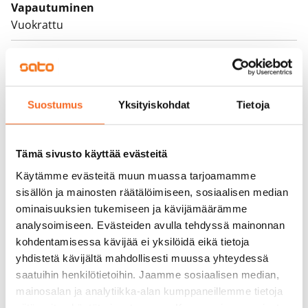
Vapautuminen
Vuokrattu
Varallisuusrajat
Kyllä
Vuokra
Suostumus
Yksityiskohdat
Tietoja
Vuokravakuus
0 €
Tämä sivusto käyttää evästeitä
Kotivakuutus
Käytämme evästeitä muun muassa tarjoamamme
Pakollinen, ei sisälly vuokraan
sisällön ja mainosten räätälöimiseen, sosiaalisen median
ominaisuuksien tukemiseen ja kävijämäärämme
Vesimaksu
analysoimiseen. Evästeiden avulla tehdyssä mainonnan
27 €/hlö/kk
kohdentamisessa kävijää ei yksilöidä eikä tietoja
yhdistetä kävijältä mahdollisesti muussa yhteydessä
Sähkömaksu
saatuihin henkilötietoihin. Jaamme sosiaalisen median,
Vuokralainen solmii itse sähkösopimuksen.
mainosalan ja analytiikka-alan kumppaneillemme tietoja
siitä, miten käytät sivustoamme. Kumppanimme voivat