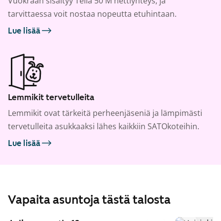
Vuokraan sisältyy Telia 50 M nettiyhteys, ja
tarvittaessa voit nostaa nopeutta etuhintaan.
Lue lisää
Lemmikit tervetulleita
Lemmikit ovat tärkeitä perheenjäseniä ja lämpimästi
tervetulleita asukkaaksi lähes kaikkiin SATOkoteihin.
Lue lisää
Vapaita asuntoja tästä talosta
1
/
23