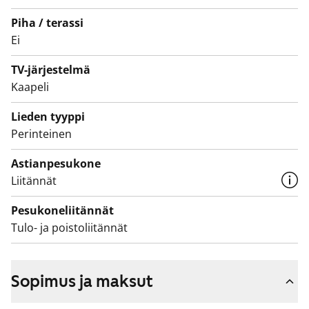
tarpeen kiireellisyyteen, hakijoiden tuloihin ja
Piha / terassi
varallisuuteen, sekä asunnon tarpeen syyhyn.
Ei
TV-järjestelmä
Kaapeli
Lieden tyyppi
Perinteinen
Astianpesukone
Liitännät
Pesukoneliitännät
Tulo- ja poistoliitännät
Sopimus ja maksut