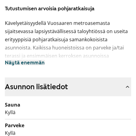
Tutustumisen arvoisia pohjaratkaisuja
Kävelyetäisyydellä Vuosaaren metroasemasta
sijaitsevassa lapsiystävällisessä taloyhtiössä on useita
erityyppisiä pohjaratkaisuja samankokoisista
asunnoista. Kaikissa huoneistoissa on parveke ja/tai
terassi ja ensimmäisen kerroksen asunnoissa
Näytä enemmän
pihaterassit. Toimivien pohjaratkaisujen mukavuutta
lisäävät asuntojen yhteydessä olevat näppärät
irtainvarastot. Taloyhtiön kaksi rakennusta kätkevät
Asunnon lisätiedot
suojiinsa viihtyisän leikkipihan, josta asukkaat ovat
tehneet lasten liikennekaupungin.
Sauna
Talossa alkaa viemäreiden sukitushanke elokuussa
Kyllä
2026. Asumishaitta huomioidaan vuokra-alennuksena
Parveke
haitta-ajalta. Tämä on valtion tukema Varke-asunto
Kyllä
(entinen ARA), jossa asukasvalinta perustuu asunnon