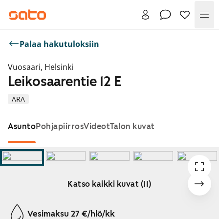
Val
Palaa hakutuloksiin
Vuosaari, Helsinki
Leikosaarentie 12 E
ARA
Asunto
Pohjapiirros
Videot
Talon kuvat
Katso kaikki kuvat (11)
Näytetään dia 1 / 11
Vesimaksu 27 €/hlö/kk