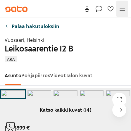
Val
Palaa hakutuloksiin
Vuosaari, Helsinki
Leikosaarentie 12 B
ARA
Asunto
Pohjapiirros
Videot
Talon kuvat
Katso kaikki kuvat (14)
Näytetään dia 1 / 14
899 €