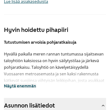
Lue lisää asiakaseduista
Hyvin hoidettu pihapiiri
Tutustumisen arvoisia pohjaratkaisuja
Hyvällä paikalla meren rannan tuntumassa sijaitsevan
taloyhtiön kaksiossa on hyvin säilytystilaa ja järkevä
pohjaratkaisu. Taloyhtiö on kävelyetäisyydellä
Vuosaaren metroasemasta ja sen kaksi rakennusta
kätkevät suojiinsa viihtyisän leikkipihan, josta asukkaat
Näytä enemmän
ovat tehneet lasten liikennekaupungin.
Tilavan kaksion ajattomat pintamateriaalit luovat
neutraalin pohjan persoonalliselle tyylillesi. Asunnon
Asunnon lisätiedot