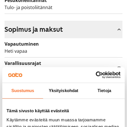
Pesukoneliitännät
varallisuuteen, sekä asunnon tarpeen syyhyn.
Tulo- ja poistoliitännät
Sopimus ja maksut
Vapautuminen
Heti vapaa
Varallisuusrajat
Kyllä
Vuokra
899 €/kk
Suostumus
Yksityiskohdat
Tietoja
Vuokravakuus
0 €
Tämä sivusto käyttää evästeitä
Vuokrasopimus
Käytämme evästeitä muun muassa tarjoamamme
sisällön ja mainosten räätälöimiseen, sosiaalisen median