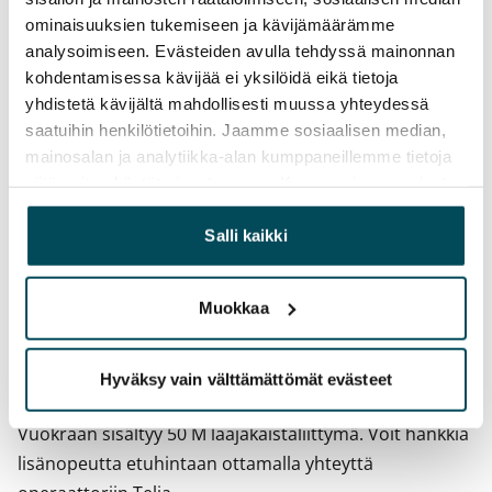
Toistaiseksi voimassa oleva, minimi asumisaika
ominaisuuksien tukemiseen ja kävijämäärämme
12 kk
analysoimiseen. Evästeiden avulla tehdyssä mainonnan
Irtisanomis­mahdollisuus
kohdentamisessa kävijää ei yksilöidä eikä tietoja
12 kk vuokrasopimuksesta tai sopimussakolla
yhdistetä kävijältä mahdollisesti muussa yhteydessä
saatuihin henkilötietoihin. Jaamme sosiaalisen median,
aiemmin
mainosalan ja analytiikka-alan kumppaneillemme tietoja
Kotivakuutus
siitä, miten käytät sivustoamme. Kumppanimme voivat
Pakollinen, ei sisälly vuokraan
yhdistää näitä tietoja muihin tietoihin, joita olet antanut
heille tai joita on kerätty, kun olet käyttänyt heidän
Salli kaikki
Vesimaksu
palvelujaan.
27 €/hlö/kk
Muokkaa
Sähkömaksu
Vuokralainen solmii itse sähkösopimuksen.
Hyväksy vain välttämättömät evästeet
Laajakaista
Vuokraan sisältyy 50 M laajakaistaliittymä. Voit hankkia
lisänopeutta etuhintaan ottamalla yhteyttä