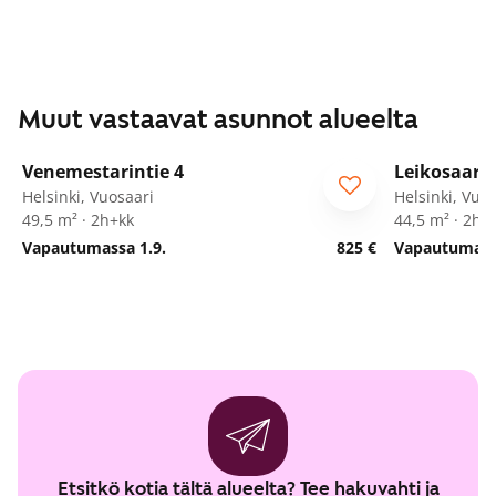
Muut vastaavat asunnot alueelta
1
/
16
Venemestarintie 4
Leikosaaren
Helsinki, Vuosaari
Helsinki, Vuo
49,5 m² · 2h+kk
44,5 m² · 2h+
Vapautumassa 1.9.
825 €
Vapautumassa
Etsitkö kotia tältä alueelta? Tee hakuvahti ja