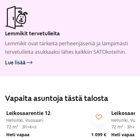
Lemmikit tervetulleita
Lemmikit ovat tärkeitä perheenjäseniä ja lämpimästi
tervetulleita asukkaaksi lähes kaikkiin SATOkoteihin.
Lue lisää
Vapaita asuntoja tästä talosta
1
/
23
Leikosaarentie 12
Leikosaaren
ARA
ARA
Helsinki, Vuosaari
Helsinki, Vuo
72 m² · 3h+k+s
72 m² · 3h+k+
Heti vapaa
1 099 €
Heti vapaa