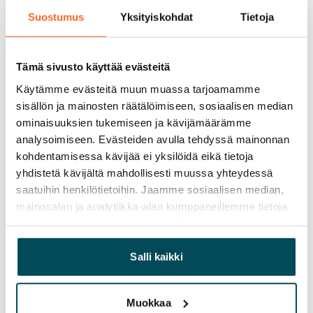
Kotivakuutus
Suostumus
Yksityiskohdat
Tietoja
Pakollinen, ei sisälly vuokraan
Vesimaksu
Tämä sivusto käyttää evästeitä
27 €/hlö/kk
Käytämme evästeitä muun muassa tarjoamamme
sisällön ja mainosten räätälöimiseen, sosiaalisen median
Sähkömaksu
ominaisuuksien tukemiseen ja kävijämäärämme
Vuokralainen solmii itse sähkösopimuksen.
analysoimiseen. Evästeiden avulla tehdyssä mainonnan
kohdentamisessa kävijää ei yksilöidä eikä tietoja
Laajakaista
yhdistetä kävijältä mahdollisesti muussa yhteydessä
Vuokraan sisältyy 50 M laajakaistaliittymä. Voit hankkia
saatuihin henkilötietoihin. Jaamme sosiaalisen median,
lisänopeutta etuhintaan ottamalla yhteyttä
mainosalan ja analytiikka-alan kumppaneillemme tietoja
operaattoriin Telia.
siitä, miten käytät sivustoamme. Kumppanimme voivat
yhdistää näitä tietoja muihin tietoihin, joita olet antanut
Lemmikit sallittu
heille tai joita on kerätty, kun olet käyttänyt heidän
Salli kaikki
Kyllä
palvelujaan.
Savuton talo
Muokkaa
Ei