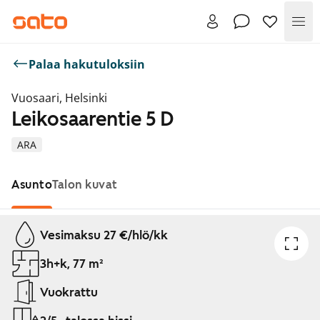
Val
Palaa hakutuloksiin
Vuosaari, Helsinki
Leikosaarentie 5 D
ARA
Asunto
Talon kuvat
Näytetään dia 1 / 1
Vesimaksu 27 €/hlö/kk
3h+k, 77 m²
Vuokrattu