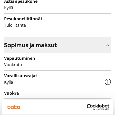
Astianpesukone
Kyllä
Pesukoneliitännät
Tuloliitäntä
Sopimus ja maksut
Vapautuminen
Vuokrattu
Varallisuusrajat
Kyllä
Vuokra
Vuokravakuus
0 €