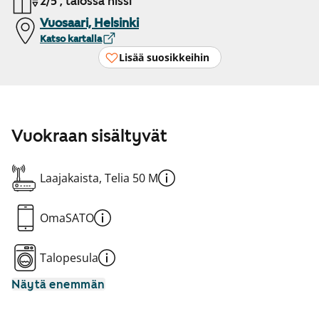
2/5 , talossa hissi
Vuosaari, Helsinki
Katso kartalla
Lisää suosikkeihin
Vuokraan sisältyvät
Laajakaista, Telia 50 M
OmaSATO
Talopesula
Näytä enemmän