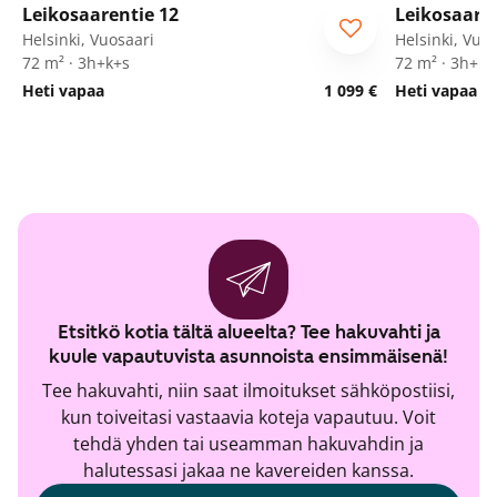
Leikosaarentie 12
Leikosaaren
ARA
ARA
Helsinki, Vuosaari
Helsinki, Vuo
72 m² · 3h+k+s
72 m² · 3h+k+
Heti vapaa
1 099 €
Heti vapaa
Etsitkö kotia tältä alueelta? Tee hakuvahti ja
kuule vapautuvista asunnoista ensimmäisenä!
Tee hakuvahti, niin saat ilmoitukset sähköpostiisi,
kun toiveitasi vastaavia koteja vapautuu. Voit
tehdä yhden tai useamman hakuvahdin ja
halutessasi jakaa ne kavereiden kanssa.