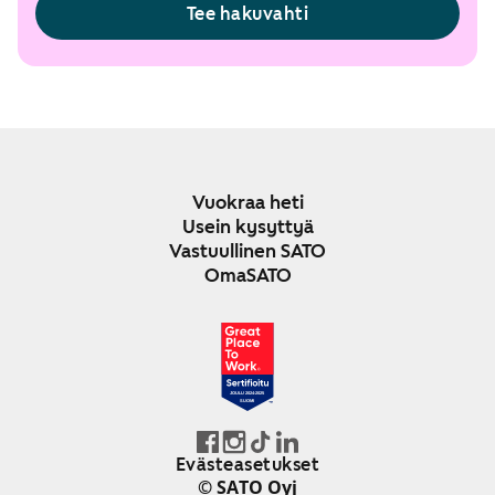
Tee hakuvahti
Vuokraa heti
Usein kysyttyä
Vastuullinen SATO
OmaSATO
JOULU 2024-2025
SUOMI
Evästeasetukset
© SATO Oyj