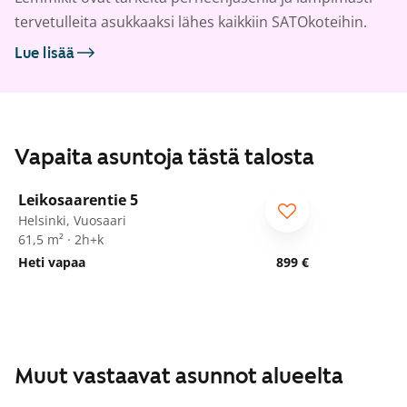
tervetulleita asukkaaksi lähes kaikkiin SATOkoteihin.
Lue lisää
Vapaita asuntoja tästä talosta
1
/
11
Leikosaarentie 5
ARA
Helsinki, Vuosaari
61,5 m² · 2h+k
Heti vapaa
899 €
Muut vastaavat asunnot alueelta
1
/
23