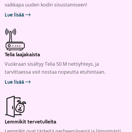
vaikkapa uuden kodin sisustamiseen!
Lue lisää
Telia laajakaista
Vuokraan sisältyy Telia 50 M nettiyhteys, ja
tarvittaessa voit nostaa nopeutta etuhintaan.
Lue lisää
Lemmikit tervetulleita
Lemmikit ovat tärkeitä perheenjäseniä ja lämpimästi