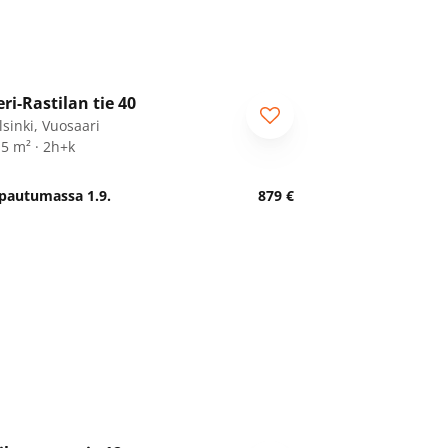
1
/
17
ri-Rastilan tie 40
lsinki, Vuosaari
,5 m² · 2h+k
pautumassa 1.9.
879 €
1
/
25