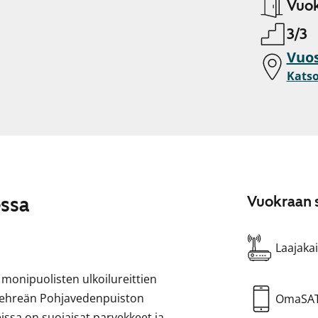
Vuok
3/3
Vuos
Katso
essa
Vuokraan s
Laajakai
monipuolisten ulkoilureittien
Vehreän Pohjavedenpuiston
OmaSA
deissa on suojaisat parvekkeet ja