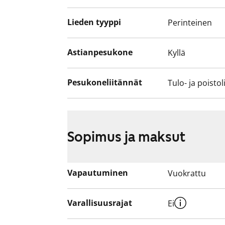
Lieden tyyppi
Perinteinen
Astianpesukone
Kyllä
Pesukoneliitännät
Tulo- ja poistol
Sopimus ja maksut
Vapautuminen
Vuokrattu
Varallisuusrajat
Ei