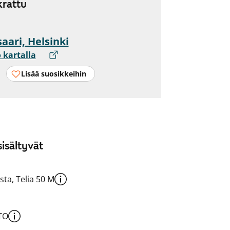
rattu
aari, Helsinki
 kartalla
Lisää suosikkeihin
isältyvät
sta, Telia 50 M
TO