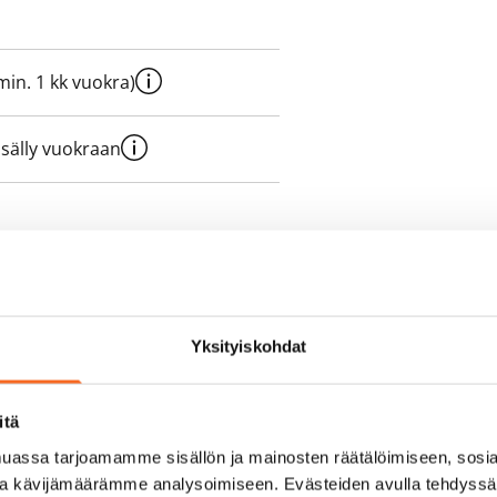
e min. 1 kk vuokra)
sisälly vuokraan
olmii itse sähkösopimuksen.
yy 50 M laajakaistaliittymä. Voit
Yksityiskohdat
peutta etuhintaan ottamalla
ttoriin Telia.
itä
assa tarjoamamme sisällön ja mainosten räätälöimiseen, sosia
ja kävijämäärämme analysoimiseen. Evästeiden avulla tehdyss