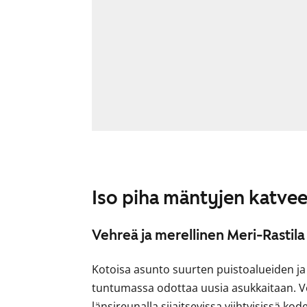
Iso piha mäntyjen katve
Vehreä ja merellinen Meri-Rastila
Kotoisa asunto suurten puistoalueiden ja 
tuntumassa odottaa uusia asukkaitaan. 
länsireunalla sijaitsevissa viihtyisissä ko