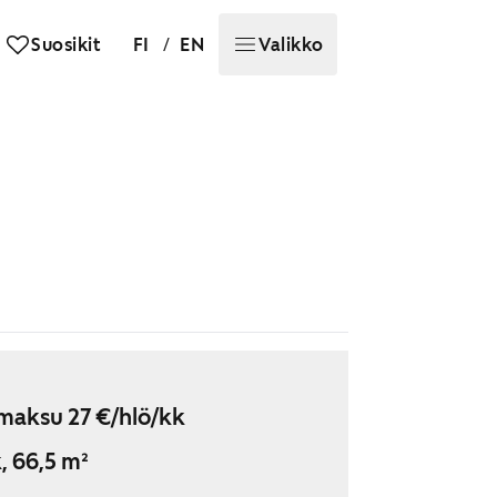
/
Suosikit
FI
EN
Valikko
maksu 27 €/hlö/kk
, 66,5 m²