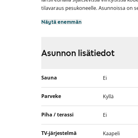
tilavaraus pesukoneelle. Asunnoissa on sel
Tervetuloa tutustumaan!
Näytä enemmän
Asunnon lisätiedot
Sauna
Ei
Parveke
Kyllä
Piha / terassi
Ei
TV-järjestelmä
Kaapeli