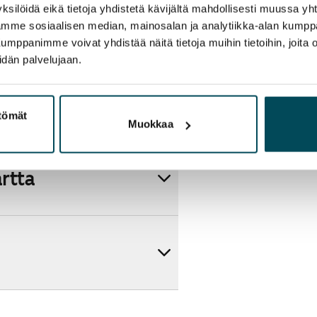
ksilöidä eikä tietoja yhdistetä kävijältä mahdollisesti muussa y
aamme sosiaalisen median, mainosalan ja analytiikka-alan kumppa
panimme voivat yhdistää näitä tietoja muihin tietoihin, joita olet
idän palvelujaan.
ttömät
Muokkaa
artta