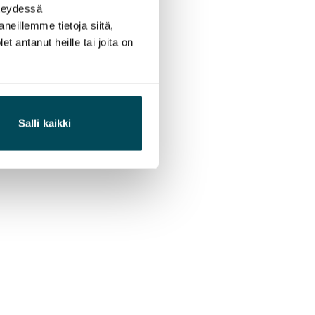
hteydessä
neillemme tietoja siitä,
 antanut heille tai joita on
Salli kaikki