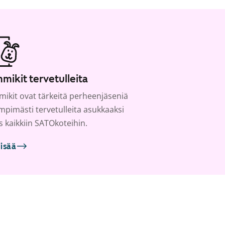
mikit tervetulleita
ikit ovat tärkeitä perheenjäseniä
ämpimästi tervetulleita asukkaaksi
s kaikkiin SATOkoteihin.
lisää