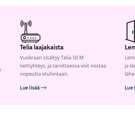
Telia laajakaista
Lem
Vuokraan sisältyy Telia 50 M
Lemm
nettiyhteys, ja tarvittaessa voit nostaa
ja l
a
nopeutta etuhintaan.
lähe
Lue lisää
Lue 