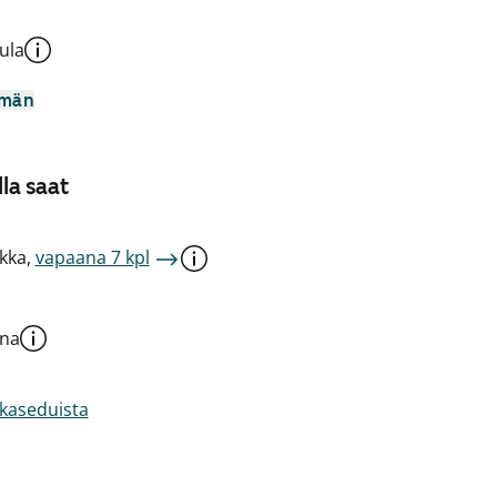
ula
mmän
la saat
kka,
vapaana 7 kpl
una
akaseduista