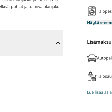
keät pohjat ja toimiva tilanjako.
Talopes
Näytä ene
Lisämaksul
Autopai
Talosa
Lue lisää asi