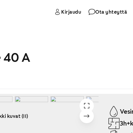
Kirjaudu
Ota yhteyttä
e 40 A
Vesi
ki kuvat (11)
3h+k