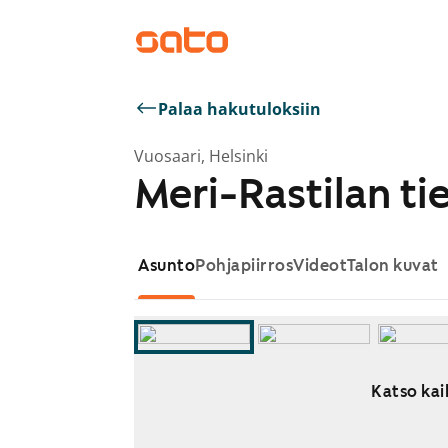
Palaa hakutuloksiin
Vuosaari, Helsinki
Meri-Rastilan ti
Asunto
Pohjapiirros
Videot
Talon kuvat
Katso kaik
Näytetään dia 1 / 11