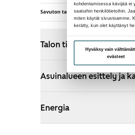
kohdentamisessa kävijää ei y
saatuihin henkilötietoihin. J
Savuton talo
Ei
miten käytät sivustoamme. Kump
kerätty, kun olet käyttänyt he
Talon tiedot
Hyväksy vain välttämä
evästeet
Asuinalueen esittely ja k
Energia