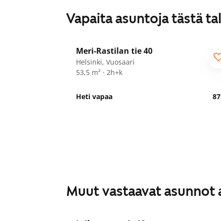
Vapaita asuntoja tästä ta
1
/
16
Meri-Rastilan tie 40
Helsinki, Vuosaari
53,5 m² · 2h+k
Heti vapaa
87
Muut vastaavat asunnot 
1
/
23