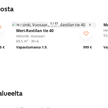
losta
1
/
17
Me
Meri-Rastilan tie 40
He
53
Helsinki, Vuosaari
69,5 m² · 3h+k
5 €
Vapautumassa 1.9.
999 €
Va
alueelta
1
/
9