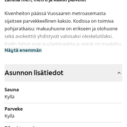
Kivenheiton päässä Vuosaaren metroasemasta
sijaitsee parvekkeellinen kaksio. Kodissa on toimiva
pohjaratkaisu: makuuhuone on erikseen ja olohuone
sekä avokeittiö yhdistyvät valoisaksi oleskelutilaksi.
Kodin lattiat ovat puulaminaattia ja seinät on maalattu.
Näytä enemmän
Kylpyhuone on tyylikkäästi kokonaan laatoitettu. Kodin
mukavuuden kruunaa iki-oma sauna, jossa ottaa löylyt
pitkän päivän päätteeksi.
Asunnon lisätiedot
Keittiön varustukseen kuuluu astianpesukone,
jääkaappipakastin, lattiauuni sekä perinteinen liesi.
Sauna
Kylpyhuoneessa on tilavaraus ja liitännät max. 60 cm
Kyllä
leveälle pyykinpesukoneelle. Olisiko tämä uusi
Parveke
vuokrakotisi?
Kyllä