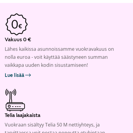
Vakuus 0 €
Lähes kaikissa asunnoissamme vuokravakuus on
nolla euroa - voit käyttää säästyneen summan
vaikkapa uuden kodin sisustamiseen!
Lue lisää
Telia laajakaista
Vuokraan sisältyy Telia 50 M nettiyhteys, ja
tarvittaessa voit nostaa nopeutta etuhintaan.