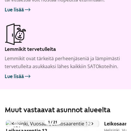
Lue lisää
Lemmikit tervetulleita
Lemmikit ovat tärkeitä perheenjäseniä ja lämpimästi
tervetulleita asukkaaksi lähes kaikkiin SATOkoteihin.
Lue lisää
Muut vastaavat asunnot alueelta
1
/
21
Leikosaaren
ARA
Leikosaarentie 12
Helsinki, Vuo