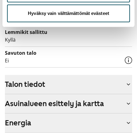
Vuokraan sisältyy 50 M laajakaistaliittymä. Voit hankkia
lisänopeutta etuhintaan ottamalla yhteyttä
Hyväksy vain välttämättömät evästeet
operaattoriin Telia.
Lemmikit sallittu
Kyllä
Savuton talo
Ei
Talon tiedot
Asuinalueen esittely ja kartta
Energia