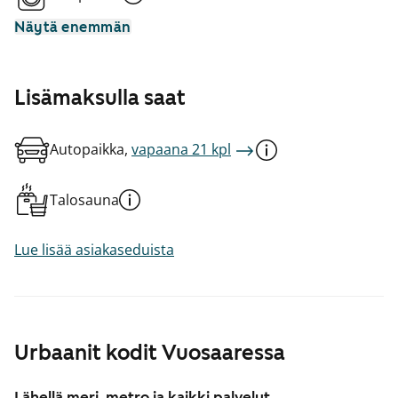
Näytä enemmän
Lisämaksulla saat
Autopaikka,
vapaana 21 kpl
Talosauna
Lue lisää asiakaseduista
Urbaanit kodit Vuosaaressa
Lähellä meri, metro ja kaikki palvelut