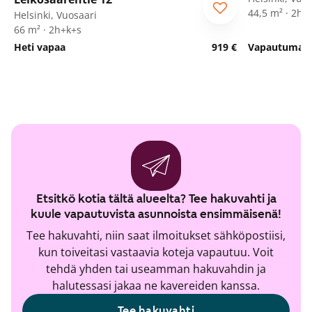
44,5 m² · 2h+
Helsinki, Vuosaari
66 m² · 2h+k+s
Heti vapaa
919 €
Vapautumassa
Etsitkö kotia tältä alueelta? Tee hakuvahti ja
kuule vapautuvista asunnoista ensimmäisenä!
Tee hakuvahti, niin saat ilmoitukset sähköpostiisi,
kun toiveitasi vastaavia koteja vapautuu. Voit
tehdä yhden tai useamman hakuvahdin ja
halutessasi jakaa ne kavereiden kanssa.
Tee hakuvahti