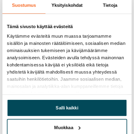
Vuokrattu
Suostumus
Yksityiskohdat
Tietoja
Varallisuusrajat
Ei
Tämä sivusto käyttää evästeitä
Vuokra
Käytämme evästeitä muun muassa tarjoamamme
sisällön ja mainosten räätälöimiseen, sosiaalisen median
Vuokravakuus
ominaisuuksien tukemiseen ja kävijämäärämme
0 €, (yrityksille min. 1 kk vuokra)
analysoimiseen. Evästeiden avulla tehdyssä mainonnan
kohdentamisessa kävijää ei yksilöidä eikä tietoja
Kotivakuutus
yhdistetä kävijältä mahdollisesti muussa yhteydessä
Pakollinen, ei sisälly vuokraan
saatuihin henkilötietoihin. Jaamme sosiaalisen median,
mainosalan ja analytiikka-alan kumppaneillemme tietoja
Vesimaksu
siitä, miten käytät sivustoamme. Kumppanimme voivat
27 €/hlö/kk
yhdistää näitä tietoja muihin tietoihin, joita olet antanut
heille tai joita on kerätty, kun olet käyttänyt heidän
Salli kaikki
Sähkömaksu
palvelujaan.
Vuokralainen solmii itse sähkösopimuksen.
Muokkaa
Laajakaista