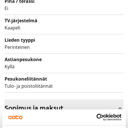
Piha / terassi
Ei
TV-järjestelmä
Kaapeli
Lieden tyyppi
Perinteinen
Astianpesukone
Kyllä
Pesukoneliitännät
Tulo- ja poistoliitännät
Sopimus ja maksut
Vapautuminen