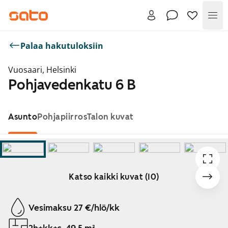
Val
Palaa hakutuloksiin
Vuosaari, Helsinki
Pohjavedenkatu 6 B
Asunto
Pohjapiirros
Talon kuvat
Katso kaikki kuvat (10)
Näytetään dia 1 / 10
Vesimaksu 27 €/hlö/kk