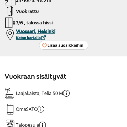
2h+kk+s, 49,5 m²
Vuokrattu
3/6 , talossa hissi
Vuosaari, Helsinki
Katso kartalla
Lisää suosikkeihin
Vuokraan sisältyvät
Laajakaista, Telia 50 M
OmaSATO
Talopesula