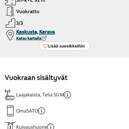
5h+k+s, 92 m²
Vuokrattu
3/3
Keskusta, Kerava
Katso kartalla
Lisää suosikkeihin
Vuokraan sisältyvät
Laajakaista, Telia 50 M
OmaSATO
Kuivaushuone