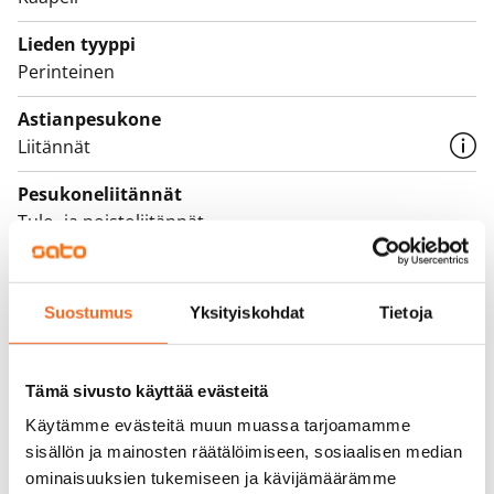
Lieden tyyppi
Perinteinen
Astianpesukone
Liitännät
Pesukoneliitännät
Tulo- ja poistoliitännät
Sopimus ja maksut
Suostumus
Yksityiskohdat
Tietoja
Vapautuminen
Vuokrattu
Tämä sivusto käyttää evästeitä
Käytämme evästeitä muun muassa tarjoamamme
Varallisuusrajat
sisällön ja mainosten räätälöimiseen, sosiaalisen median
Ei
ominaisuuksien tukemiseen ja kävijämäärämme