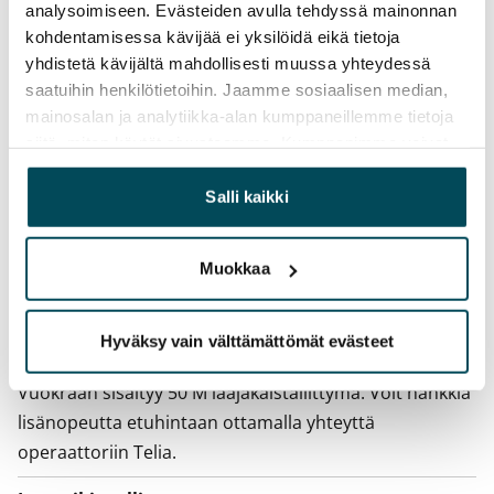
analysoimiseen. Evästeiden avulla tehdyssä mainonnan
Vuokra
kohdentamisessa kävijää ei yksilöidä eikä tietoja
Vuokravakuus
yhdistetä kävijältä mahdollisesti muussa yhteydessä
saatuihin henkilötietoihin. Jaamme sosiaalisen median,
0 €, (yrityksille min. 1 kk vuokra)
mainosalan ja analytiikka-alan kumppaneillemme tietoja
Kotivakuutus
siitä, miten käytät sivustoamme. Kumppanimme voivat
Pakollinen, ei sisälly vuokraan
yhdistää näitä tietoja muihin tietoihin, joita olet antanut
heille tai joita on kerätty, kun olet käyttänyt heidän
Salli kaikki
Vesimaksu
palvelujaan.
27 €/hlö/kk
Muokkaa
Sähkömaksu
Vuokralainen solmii itse sähkösopimuksen.
Hyväksy vain välttämättömät evästeet
Laajakaista
Vuokraan sisältyy 50 M laajakaistaliittymä. Voit hankkia
lisänopeutta etuhintaan ottamalla yhteyttä
operaattoriin Telia.