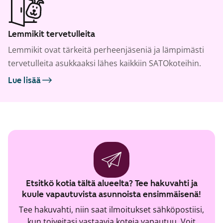
Lemmikit tervetulleita
Lemmikit ovat tärkeitä perheenjäseniä ja lämpimästi
tervetulleita asukkaaksi lähes kaikkiin SATOkoteihin.
Lue lisää
Etsitkö kotia tältä alueelta? Tee hakuvahti ja
kuule vapautuvista asunnoista ensimmäisenä!
Tee hakuvahti, niin saat ilmoitukset sähköpostiisi,
kun toiveitasi vastaavia koteja vapautuu. Voit