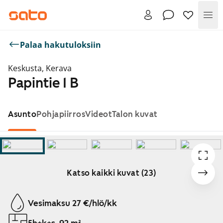
Val
Palaa hakutuloksiin
Keskusta, Kerava
Papintie 1 B
Asunto
Pohjapiirros
Videot
Talon kuvat
Katso kaikki kuvat (23)
Näytetään dia 1 / 23
Vesimaksu 27 €/hlö/kk