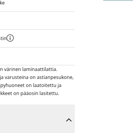
eke
eet on pääosin lasitettu.
tin
 värinen laminaattilattia. 
t ja varusteina on astianpesukone, 
lpyhuoneet on laatoitettu ja 
eet on pääosin lasitettu.