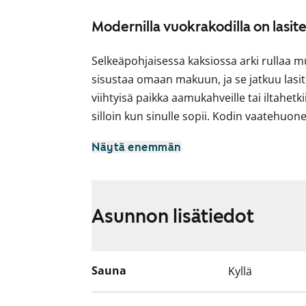
Modernilla vuokrakodilla on lasit
Selkeäpohjaisessa kaksiossa arki rullaa m
sisustaa omaan makuun, ja se jatkuu lasit
viihtyisä paikka aamukahveille tai iltahe
silloin kun sinulle sopii. Kodin vaatehuone
Keittiö on käytännöllinen ja siisti. Astia
Näytä enemmän
ja säilytystilaa on sujuvaan ruoanlaittoon
nykyaikainen ja siellä on paikka pyykinpes
Olisiko tämä uusi vuokrakotisi? Tulehan
Asunnon lisätiedot
päälle!
Vaaleasävyisissä vuokrakodeissa on hillity
Sauna
Kyllä
Keittiön kaapistot ja välitila ovat valkois
keraaminen liesi ja jää-pakastinkaappi. Ky