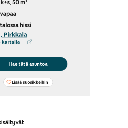
k+s, 50 m²
 vapaa
 talossa hissi
, Pirkkala
 kartalla
Hae tätä asuntoa
Lisää suosikkeihin
isältyvät