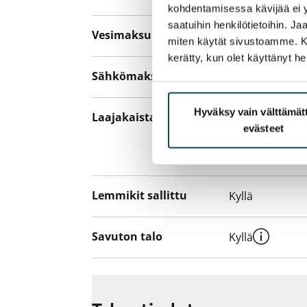
kohdentamisessa kävijää ei y
saatuihin henkilötietoihin. J
Vesimaksu
Kulutuksen m
miten käytät sivustoamme. Kump
kerätty, kun olet käyttänyt he
Sähkömaksu
Vuokralainen s
Hyväksy vain välttämä
Laajakaista
Vuokraan sisält
evästeet
hankkia lisäno
yhteyttä operaa
Lemmikit sallittu
Kyllä
Savuton talo
Kyllä