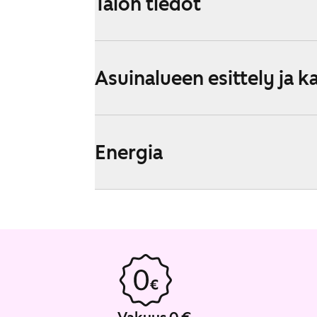
Talon tiedot
Asuinalueen esittely ja k
Energia