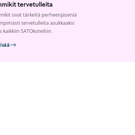
mikit tervetulleita
ikit ovat tärkeitä perheenjäseniä
ämpimästi tervetulleita asukkaaksi
s kaikkiin SATOkoteihin.
lisää