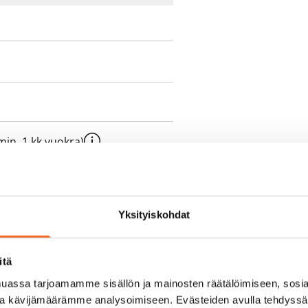
e min. 1 kk vuokra)
oimassa oleva, minimi
kk
Yksityiskohdat
pimuksesta tai
a aiemmin
itä
assa tarjoamamme sisällön ja mainosten räätälöimiseen, sosia
ja kävijämäärämme analysoimiseen. Evästeiden avulla tehdyss
sisälly vuokraan