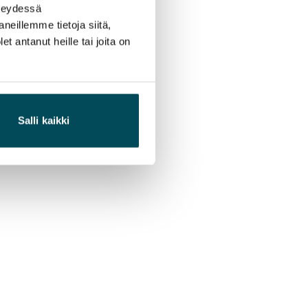
hteydessä
neillemme tietoja siitä,
 antanut heille tai joita on
Salli kaikki