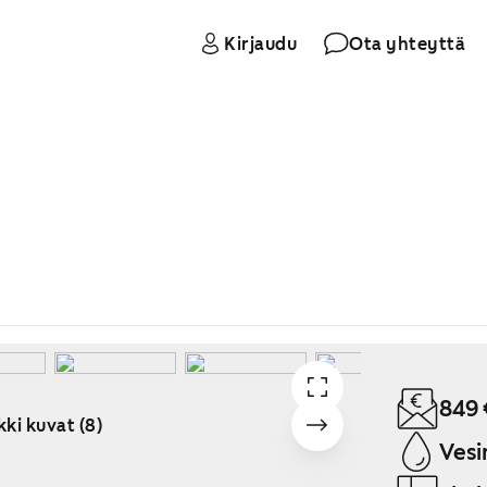
Kirjaudu
Ota yhteyttä
849 
kki kuvat (8)
Vesi