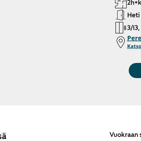
2h+k
Heti
3/13,
Pere
Katso
sä
Vuokraan s