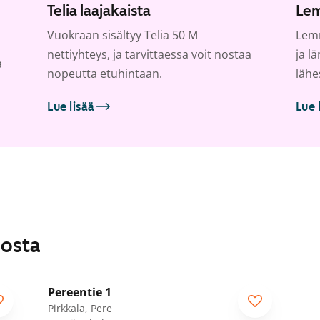
Telia laajakaista
Lem
Vuokraan sisältyy Telia 50 M
Lemm
nettiyhteys, ja tarvittaessa voit nostaa
ja l
a
nopeutta etuhintaan.
lähe
Lue lisää
Lue 
losta
1
/
22
Pereentie 1
Pirkkala, Pere