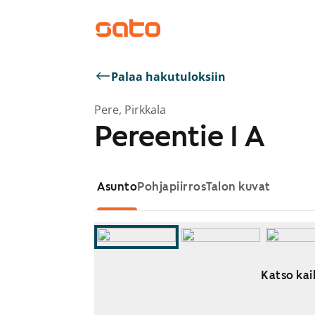
Palaa hakutuloksiin
Pere, Pirkkala
Pereentie 1 A
Asunto
Pohjapiirros
Talon kuvat
Katso kai
Näytetään dia 1 / 8