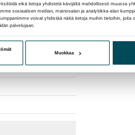
ksilöidä eikä tietoja yhdistetä kävijältä mahdollisesti muussa y
aamme sosiaalisen median, mainosalan ja analytiikka-alan kumppa
ukaan
panimme voivat yhdistää näitä tietoja muihin tietoihin, joita olet
idän palvelujaan.
olmii itse sähkösopimuksen.
ttömät
yy 50 M laajakaistaliittymä. Voit
Muokkaa
peutta etuhintaan ottamalla
ttoriin Telia.