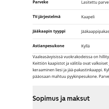
Parveke
Lasitettu parv
pääosaan mahtuu pyykinpesukone. Parvekk
TV-järjestelmä
Kaapeli
Jääkaapin tyyppi
Jääkaappipakas
Astianpesukone
Kyllä
Vaaleasävyisissä vuokrakodeissa on hillityn
Keittiön kaapistot ja välitila ovat valkoise
keraaminen liesi ja jää-pakastinkaappi. Ky
pääosaan mahtuu pyykinpesukone. Parvekk
Sopimus ja maksut