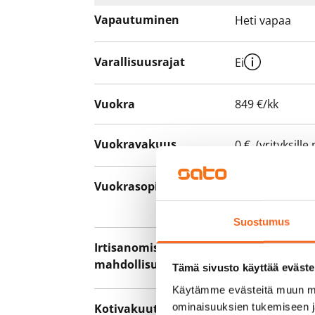
Vapautuminen
Heti vapaa
Varallisuusrajat
Ei
Vuokra
849 €/kk
Vuokravakuus
0 €, (yrityksill
Vuokrasopimus
Toistaiseksi v
asumisaika 12 
Suostumus
Irtisanomis­
12 kk vuokraso
mahdollisuus
sopimussakoll
Tämä sivusto käyttää eväste
Käytämme evästeitä muun mu
ominaisuuksien tukemiseen 
Kotivakuutus
Pakollinen, ei 