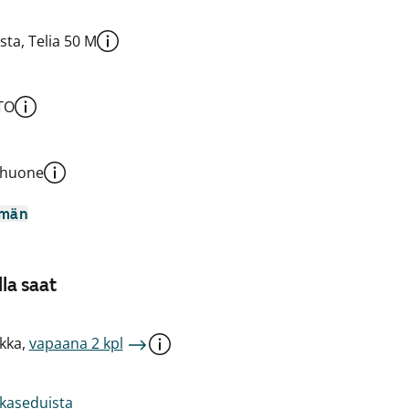
sta, Telia 50 M
TO
shuone
mmän
la saat
kka,
vapaana 2 kpl
akaseduista