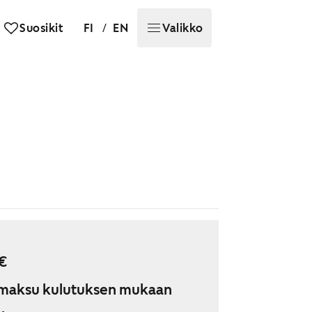
/
Suosikit
FI
EN
Valikko
€
maksu kulutuksen mukaan