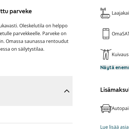
ettu parveke
Laajakai
ukavasti. Oleskelutila on helppo
etulle parvekkeelle. Parveke on
OmaSA
tkiin. Omassa saunassa rentoudut
essa on säilytystilaa.
Kuivau
npesukone helpottaa arjen askareita
Näytä ene
. Tilava kylpyhuone on
ukoneellesi.
 tutustumaan tarkemmin paikan
Lisämaksul
Autopai
n värinen laminaattilattia.
et ja varusteina on astianpesukone,
lpyhuoneet on laatoitettu ja
Lue lisää asi