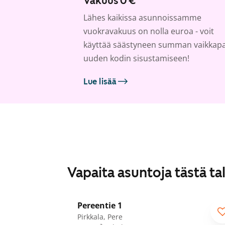
Vakuus 0 €
Lähes kaikissa asunnoissamme
vuokravakuus on nolla euroa - voit
käyttää säästyneen summan vaikkap
uuden kodin sisustamiseen!
Lue lisää
Vapaita asuntoja tästä ta
1
/
24
Pereentie 1
Pirkkala, Pere