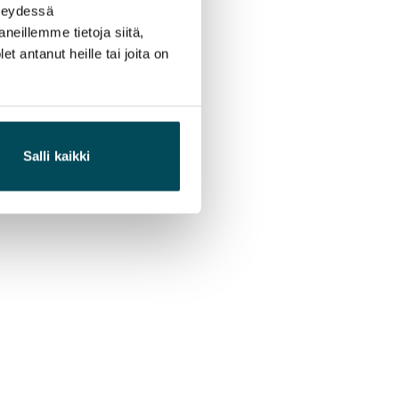
hteydessä
neillemme tietoja siitä,
 antanut heille tai joita on
Salli kaikki