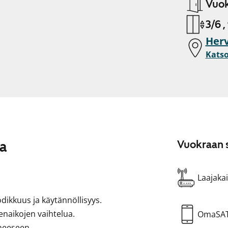
Vuok
3/6 ,
Her
Katso
sa
Vuokraan s
Laajakai
odikkuus ja käytännöllisyys.
enaikojen vaihtelua.
OmaSA
neeseen.