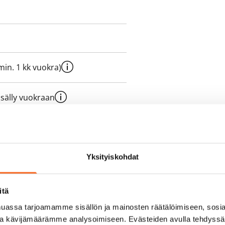
e min. 1 kk vuokra)
sisälly vuokraan
olmii itse sähkösopimuksen.
Yksityiskohdat
yy 50 M laajakaistaliittymä. Voit
itä
peutta etuhintaan ottamalla
assa tarjoamamme sisällön ja mainosten räätälöimiseen, sosia
ttoriin Telia.
ja kävijämäärämme analysoimiseen. Evästeiden avulla tehdyss