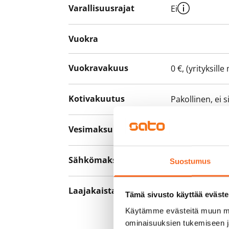
Varallisuusrajat
Ei
Vuokra
Vuokravakuus
0 €, (yrityksill
Kotivakuutus
Pakollinen, ei 
Vesimaksu
27 €/hlö/kk
Sähkömaksu
Vuokralainen s
Suostumus
Laajakaista
Vuokraan sisält
Tämä sivusto käyttää eväste
hankkia lisäno
Käytämme evästeitä muun mu
yhteyttä operaa
ominaisuuksien tukemiseen 