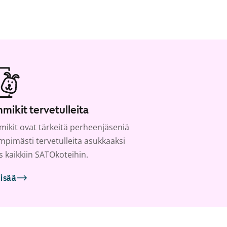
mikit tervetulleita
ikit ovat tärkeitä perheenjäseniä
ämpimästi tervetulleita asukkaaksi
s kaikkiin SATOkoteihin.
lisää