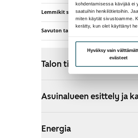
kohdentamisessa kävijää ei y
saatuihin henkilötietoihin. J
Lemmikit sallittu
Kyllä
miten käytät sivustoamme. Kump
kerätty, kun olet käyttänyt he
Savuton talo
Ei
Hyväksy vain välttämä
evästeet
Talon tiedot
Asuinalueen esittely ja k
Energia