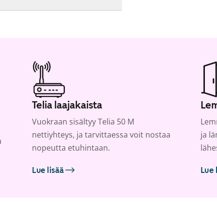
Telia laajakaista
Lem
Vuokraan sisältyy Telia 50 M
Lemm
nettiyhteys, ja tarvittaessa voit nostaa
ja l
a
nopeutta etuhintaan.
lähe
Lue lisää
Lue 