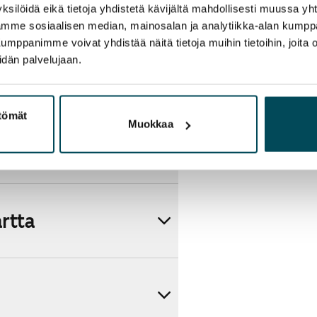
ksilöidä eikä tietoja yhdistetä kävijältä mahdollisesti muussa y
aamme sosiaalisen median, mainosalan ja analytiikka-alan kumppa
panimme voivat yhdistää näitä tietoja muihin tietoihin, joita olet
idän palvelujaan.
ttömät
Muokkaa
artta