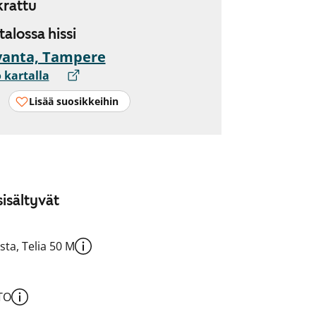
rattu
 talossa hissi
vanta, Tampere
 kartalla
Lisää suosikkeihin
isältyvät
sta, Telia 50 M
TO