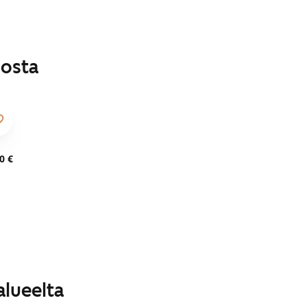
losta
0 €
alueelta