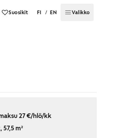
/
Suosikit
FI
EN
Valikko
maksu 27 €/hlö/kk
, 57,5 m²