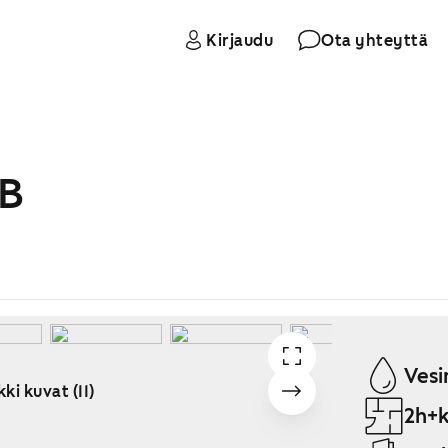
Kirjaudu
Ota yhteyttä
 B
Vesi
ki kuvat (11)
2h+k