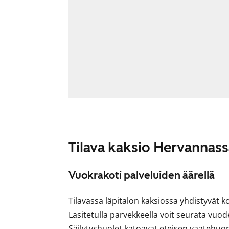
Tilava kaksio Hervannas
Vuokrakoti palveluiden äärellä
Tilavassa läpitalon kaksiossa yhdistyvät k
Lasitetulla parvekkeella voit seurata vuod
Säilytyshuolet katoavat eteisen vaatehuo