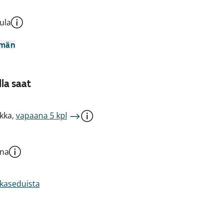
ula
mmän
la saat
kka,
vapaana 5 kpl
una
akaseduista