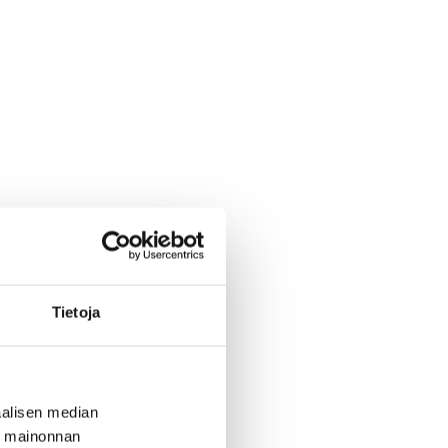
Tietoja
alisen median
ä mainonnan