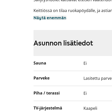
Keittiössä on tilaa ruokapöydälle, ja asti
Keittiön varusteisiin kuuluu myös perintein
Näytä enemmän
olohuone on helppo sisustaa.
Kylpyhuoneessa on liitännät pesukoneelle
Asunnon lisätiedot
Hervannan alueelta löytyy niin palveluita 
jäähalli ja uimahalli, sekä useita kouluja j
Tule tutustumaan tähän kotoisaan huonei
Sauna
Ei
Parveke
Lasitettu parv
Piha / terassi
Ei
TV-järjestelmä
Kaapeli