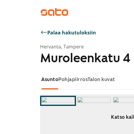
Palaa hakutuloksiin
Hervanta, Tampere
Muroleenkatu 4
Asunto
Pohjapiirros
Talon kuvat
Katso kaik
Näytetään dia 1 / 11