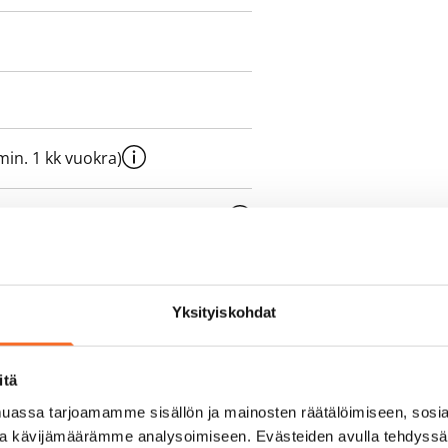
e min. 1 kk vuokra)
oimassa oleva, minimi
kk
pimuksesta tai
Yksityiskohdat
a aiemmin
itä
sisälly vuokraan
assa tarjoamamme sisällön ja mainosten räätälöimiseen, sosia
ja kävijämäärämme analysoimiseen. Evästeiden avulla tehdyss