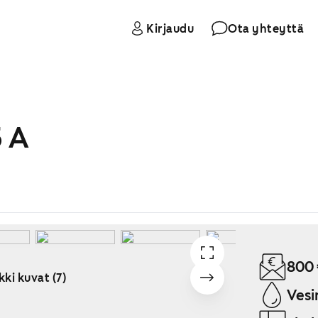
Kirjaudu
Ota yhteyttä
5 A
800
kki kuvat (7)
Vesi