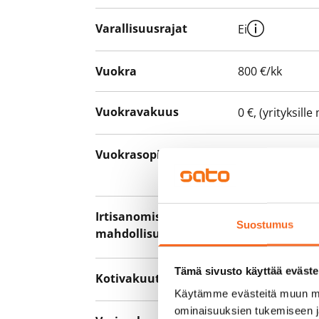
Varallisuusrajat
Ei
Vuokra
800 €/kk
Vuokravakuus
0 €, (yrityksill
Vuokrasopimus
Toistaiseksi v
asumisaika 12 
Irtisanomis­
12 kk vuokraso
Suostumus
mahdollisuus
sopimussakoll
Tämä sivusto käyttää eväste
Kotivakuutus
Pakollinen, ei 
Käytämme evästeitä muun mu
ominaisuuksien tukemiseen 