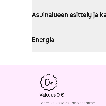
Asuinalueen esittely ja k
Energia
Vakuus 0 €
Lähes kaikissa asunnoissamme