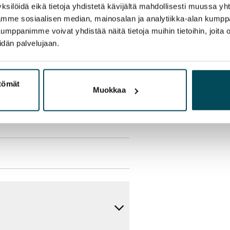
ksilöidä eikä tietoja yhdistetä kävijältä mahdollisesti muussa y
aamme sosiaalisen median, mainosalan ja analytiikka-alan kumppa
panimme voivat yhdistää näitä tietoja muihin tietoihin, joita olet
olmii itse sähkösopimuksen.
idän palvelujaan.
yy 50 M laajakaistaliittymä. Voit
peutta etuhintaan ottamalla
ttömät
Muokkaa
ttoriin Telia.