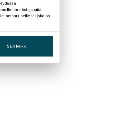
hteydessä
neillemme tietoja siitä,
 antanut heille tai joita on
Salli kaikki