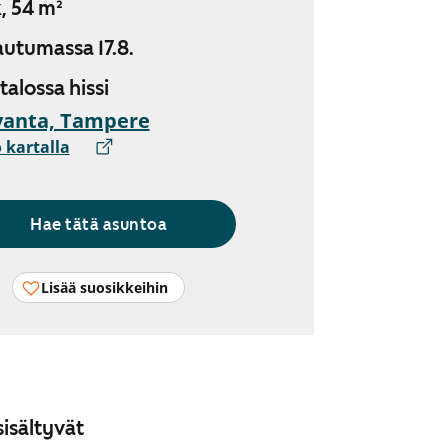
, 54 m²
utumassa 17.8.
 talossa hissi
vanta, Tampere
 kartalla
Hae tätä asuntoa
Lisää suosikkeihin
isältyvät