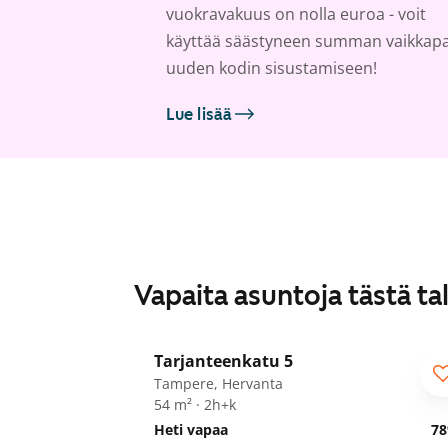
vuokravakuus on nolla euroa - voit
käyttää säästyneen summan vaikkap
uuden kodin sisustamiseen!
Lue lisää
Vapaita asuntoja tästä ta
1
/
12
Tarjanteenkatu 5
Tampere, Hervanta
54 m² · 2h+k
Heti vapaa
78