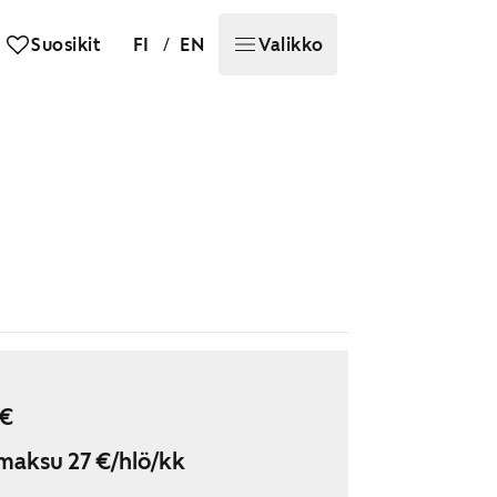
/
Suosikit
FI
EN
Valikko
 €
maksu 27 €/hlö/kk