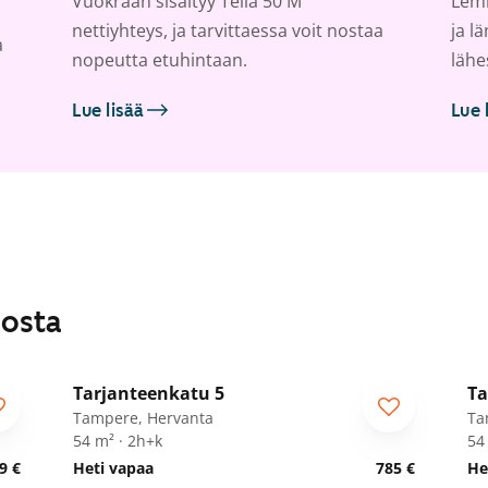
Vuokraan sisältyy Telia 50 M
Lemm
nettiyhteys, ja tarvittaessa voit nostaa
ja l
a
nopeutta etuhintaan.
lähe
Lue lisää
Lue 
losta
1
/
20
Tarjanteenkatu 5
Ta
Tampere, Hervanta
Ta
54 m² · 2h+k
54
9 €
Heti vapaa
785 €
He