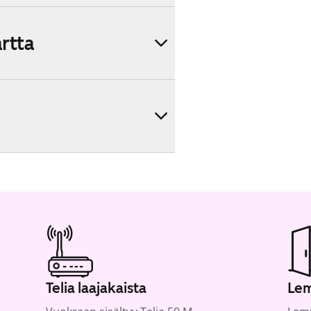
artta
Telia laajakaista
Lem