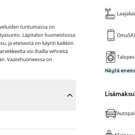
Laajakai
lveluiden tuntumassa on
tyasunto. Läpitalon huoneistossa
OmaSA
u, ja eteisestä on käynti kaikkiin
rvekkeelta voi ihailla vehreitä
Talopes
aan. Vaatehuoneessa on
Näytä ene
ppohoitoinen laminaatti.
ovimatto sekä
Lisämaksul
uu myös ruokapöytä ikkunan alle.
Autopai
en liesi ja
 reilusti arjen kokkailuille.