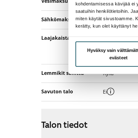
Vesimaksu
27 €/hlö/kk
kohdentamisessa kävijää ei y
saatuihin henkilötietoihin. J
miten käytät sivustoamme. Kump
Sähkömaksu
Vuokralainen s
kerätty, kun olet käyttänyt he
Laajakaista
Vuokraan sisält
hankkia lisäno
Hyväksy vain välttämä
yhteyttä operaa
evästeet
Lemmikit sallittu
Kyllä
Savuton talo
Ei
Talon tiedot