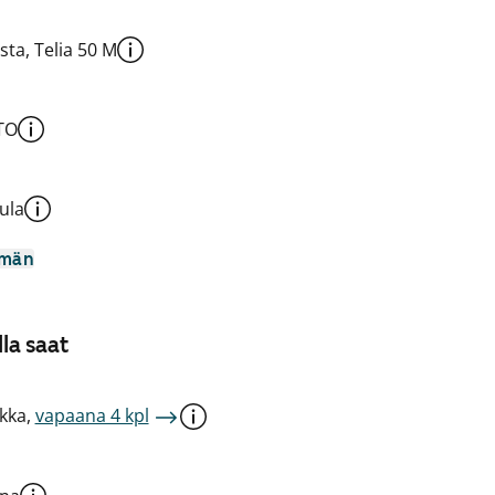
sta, Telia 50 M
TO
ula
mmän
la saat
kka,
vapaana 4 kpl