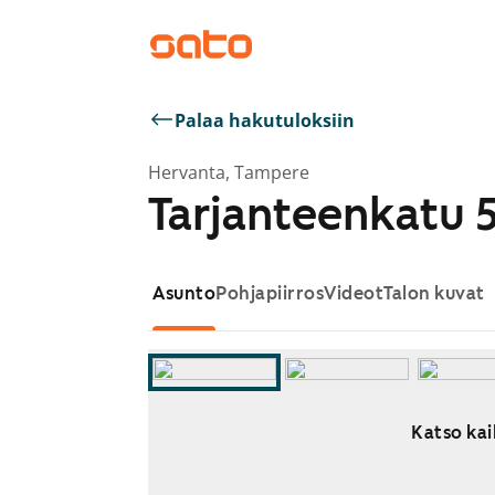
Palaa hakutuloksiin
Hervanta, Tampere
Tarjanteenkatu 
Asunto
Pohjapiirros
Videot
Talon kuvat
Katso kai
Näytetään dia 1 / 7