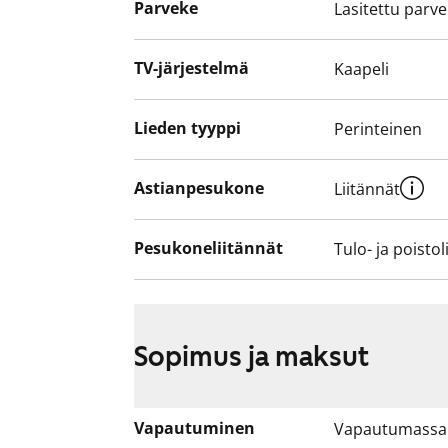
Parveke
Lasitettu parv
Voisiko tässä olla uusi vuokrakotisi? Ter
TV-järjestelmä
Kaapeli
Lieden tyyppi
Perinteinen
Astianpesukone
Liitännät
Pesukoneliitännät
Tulo- ja poistol
Sopimus ja maksut
Vapautuminen
Vapautumassa 