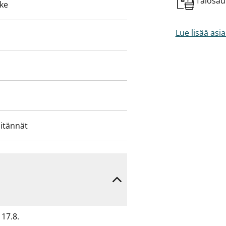
Talosa
eke
vetuloa tutustumaan!
Lue lisää asi
iitännät
17.8.