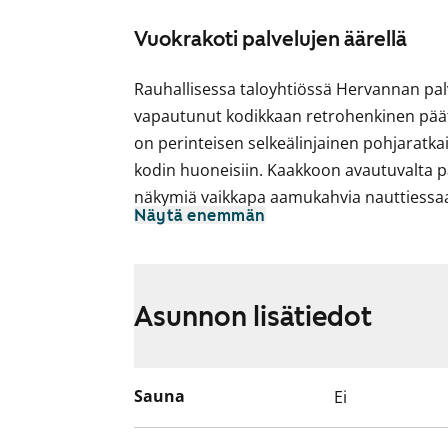
Vuokrakoti palvelujen äärellä
Rauhallisessa taloyhtiössä Hervannan pa
vapautunut kodikkaan retrohenkinen pää
on perinteisen selkeälinjainen pohjaratkais
kodin huoneisiin. Kaakkoon avautuvalta pa
näkymiä vaikkapa aamukahvia nauttiess
Näytä enemmän
säilytystilaa.
Asuinhuoneiden lattiamateriaalina on hel
Kylpyhuoneessa on kosteiden tilojen mu
Asunnon lisätiedot
pyykinpesukoneliitäntä.
Keittiö on erillisessä tilassa, jonne maht
Keittiössä on jää-pakastinkaappi, nelilevyin
Sauna
Ei
astianpesukoneliitäntä. Työskentelytilaa on