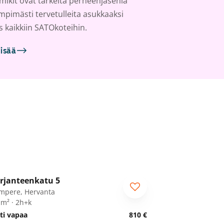
ikit ovat tärkeitä perheenjäseniä
ämpimästi tervetulleita asukkaaksi
s kaikkiin SATOkoteihin.
lisää
1
/
13
rjanteenkatu 5
mpere, Hervanta
 m² · 2h+k
ti vapaa
810 €