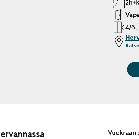
2h+k
Vapa
4/6 ,
Her
Katso
Hervannassa
Vuokraan s