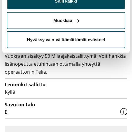
heille tai joita on kerätty, kun olet käyttänyt heidän
Salli kaikki
Vesimaksu
palvelujaan.
Kulutuksen mukaan
Muokkaa
Sähkömaksu
Vuokralainen solmii itse sähkösopimuksen.
Hyväksy vain välttämättömät evästeet
Laajakaista
Vuokraan sisältyy 50 M laajakaistaliittymä. Voit hankkia
lisänopeutta etuhintaan ottamalla yhteyttä
operaattoriin Telia.
Lemmikit sallittu
Kyllä
Savuton talo
Ei