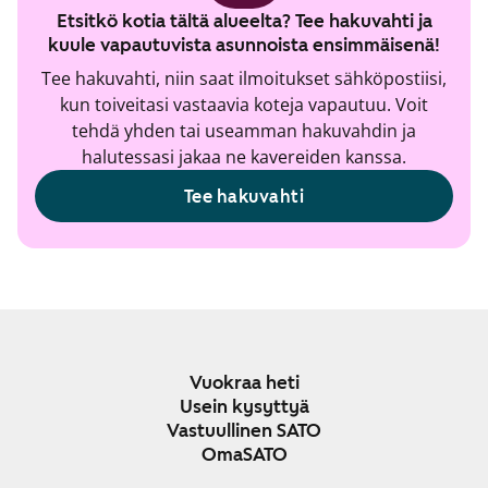
Etsitkö kotia tältä alueelta? Tee hakuvahti ja
kuule vapautuvista asunnoista ensimmäisenä!
Tee hakuvahti, niin saat ilmoitukset sähköpostiisi,
kun toiveitasi vastaavia koteja vapautuu. Voit
tehdä yhden tai useamman hakuvahdin ja
halutessasi jakaa ne kavereiden kanssa.
Tee hakuvahti
Vuokraa heti
Usein kysyttyä
Vastuullinen SATO
OmaSATO