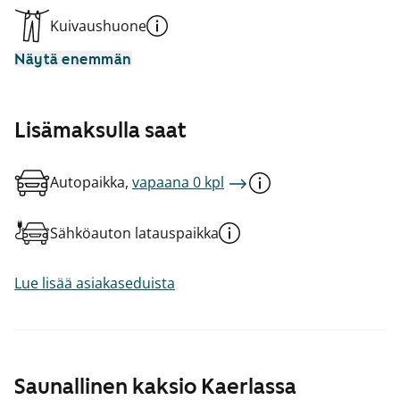
Kuivaushuone
Näytä enemmän
Lisämaksulla saat
Autopaikka,
vapaana 0 kpl
Sähköauton latauspaikka
Lue lisää asiakaseduista
Saunallinen kaksio Kaerlassa