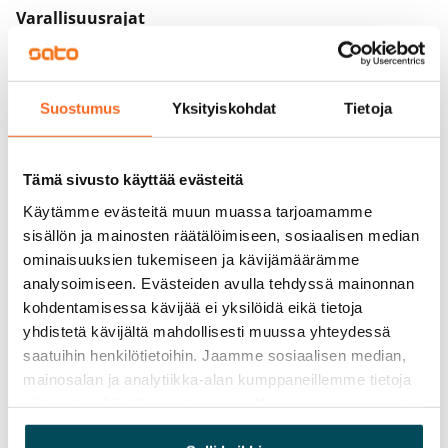
Varallisuusrajat
Ei
Vuokra
849 €/kk
Suostumus
Yksityiskohdat
Tietoja
Vuokravakuus
0 €, (yrityksille min. 1 kk vuokra)
Tämä sivusto käyttää evästeitä
Käytämme evästeitä muun muassa tarjoamamme
Vuokrasopimus
sisällön ja mainosten räätälöimiseen, sosiaalisen median
Toistaiseksi voimassa oleva, minimi asumisaika
ominaisuuksien tukemiseen ja kävijämäärämme
12 kk
analysoimiseen. Evästeiden avulla tehdyssä mainonnan
kohdentamisessa kävijää ei yksilöidä eikä tietoja
Irtisanomis­mahdollisuus
yhdistetä kävijältä mahdollisesti muussa yhteydessä
12 kk vuokrasopimuksesta tai sopimussakolla
saatuihin henkilötietoihin. Jaamme sosiaalisen median,
aiemmin
mainosalan ja analytiikka-alan kumppaneillemme tietoja
siitä, miten käytät sivustoamme. Kumppanimme voivat
Kotivakuutus
yhdistää näitä tietoja muihin tietoihin, joita olet antanut
Pakollinen, ei sisälly vuokraan