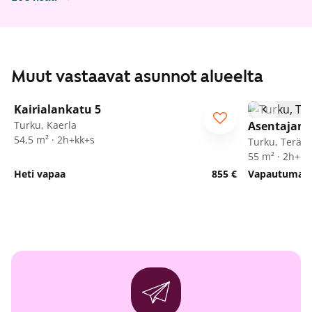
Muut vastaavat asunnot alueelta
1
/
14
Kairialankatu 5
Turku, Kaerla
Asentajank
54,5 m² · 2h+kk+s
Turku, Teräsr
55 m² · 2h+k+
Heti vapaa
855 €
Vapautumassa