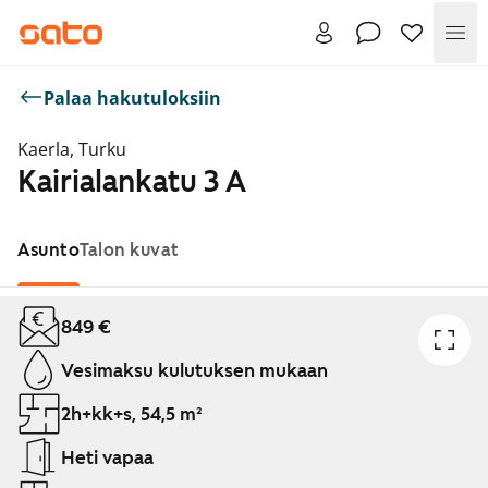
Val
Palaa hakutuloksiin
Kaerla, Turku
Kairialankatu 3 A
Asunto
Talon kuvat
Näytetään dia 1 / 1
849 €
Vesimaksu kulutuksen mukaan
2h+kk+s, 54,5 m²
Heti vapaa