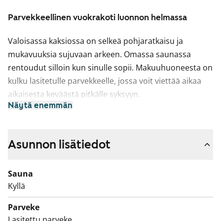
Parvekkeellinen vuokrakoti luonnon helmassa
Valoisassa kaksiossa on selkeä pohjaratkaisu ja
mukavuuksia sujuvaan arkeen. Omassa saunassa
rentoudut silloin kun sinulle sopii. Makuuhuoneesta on
kulku lasitetulle parvekkeelle, jossa voit viettää aikaa
aikaisesta keväästä pitkälle syksyyn.
Näytä enemmän
Näppärä keittiö on hieman erillään olohuoneesta, silti
samaa avaraa tilaa. Työskentelytilaa on mukavasti
arjenkokkailuun ja astianpesukoneelle on paikka.
Asunnon lisätiedot
Kylpyhuone on käytännöllinen, siellä on tilavaraus
Sauna
pyykinpesukoneellesi.
Kyllä
Talon ympäristö on rauhallinen ja luonnonläheinen.
Parveke
Tiedustele myös vuokrattavaa parkkipaikkaa
Lasitettu parveke