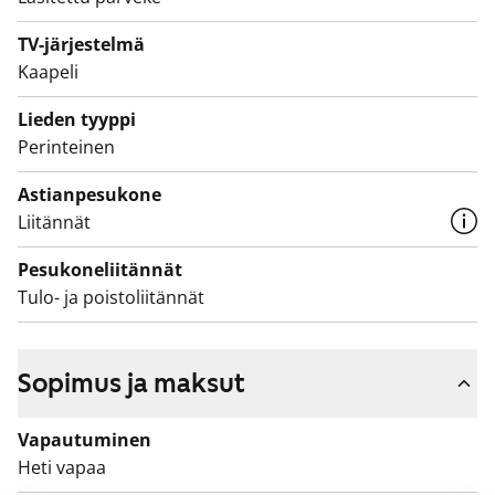
tarvittaessa. Voisiko tämä olla uusi elämäsi vuokrakoti?
TV-järjestelmä
Asuntojen parvekkeet ovat toistaiseksi käyttökiellossa
Kaapeli
ja parvekkeille on suunnitteilla korjauksia. Käyttökiellon
ajalta maksetaan vuokrahyvitystä.
Lieden tyyppi
Perinteinen
Astianpesukone
Liitännät
Pesukoneliitännät
Tulo- ja poistoliitännät
Sopimus ja maksut
Vapautuminen
Heti vapaa