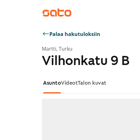
Palaa hakutuloksiin
Martti, Turku
Vilhonkatu 9 B
Asunto
Videot
Talon kuvat
Näytetään dia 1 / 1