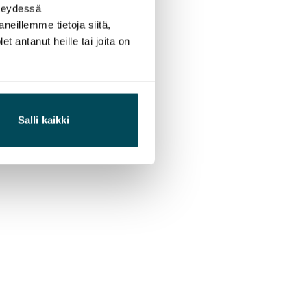
hteydessä
neillemme tietoja siitä,
 antanut heille tai joita on
Salli kaikki