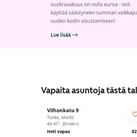
vuokravakuus on nolla euroa - voit
käyttää säästyneen summan vaikkap
uuden kodin sisustamiseen!
Lue lisää
Vapaita asuntoja tästä ta
1
/
21
Vilhonkatu 9
Turku, Martti
45 m² · 2h+kk+s
Heti vapaa
82