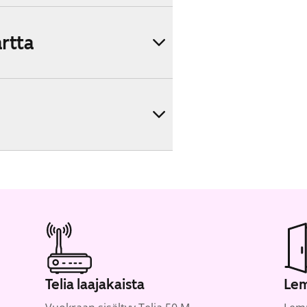
artta
Telia laajakaista
Lem