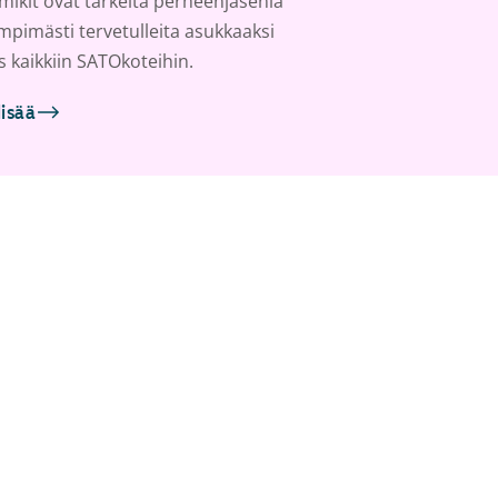
ikit ovat tärkeitä perheenjäseniä
ämpimästi tervetulleita asukkaaksi
s kaikkiin SATOkoteihin.
lisää