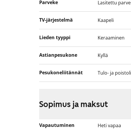
Parveke
Lasitettu parv
TV-järjestelmä
Kaapeli
Lieden tyyppi
Keraaminen
Astianpesukone
Kyllä
Pesukoneliitännät
Tulo- ja poistol
Sopimus ja maksut
Vapautuminen
Heti vapaa