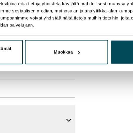
ukaan
ksilöidä eikä tietoja yhdistetä kävijältä mahdollisesti muussa y
aamme sosiaalisen median, mainosalan ja analytiikka-alan kumppa
panimme voivat yhdistää näitä tietoja muihin tietoihin, joita olet
olmii itse sähkösopimuksen.
idän palvelujaan.
yy 50 M laajakaistaliittymä. Voit
peutta etuhintaan ottamalla
ttömät
Muokkaa
ttoriin Telia.