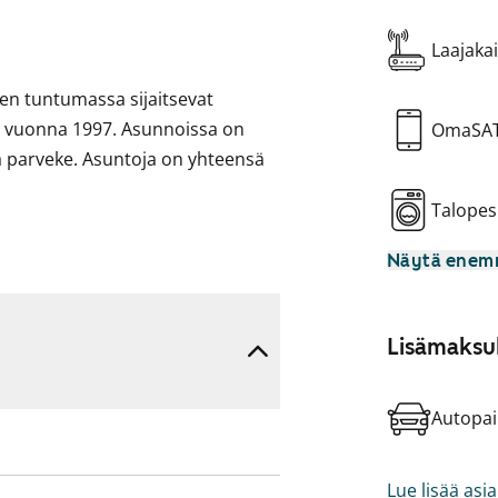
Laajakai
en tuntumassa sijaitsevat
ttu vuonna 1997. Asunnoissa on
OmaSA
ava parveke. Asuntoja on yhteensä
Talopes
apsille.
Näytä ene
peisiin sopivaksi. Parveke on
Lisämaksul
ttökiellossa ja parvekkeille on
Autopai
alta maksetaan vuokrahyvitystä.
Lue lisää asi