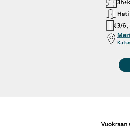
3h+k
Heti
3/6 ,
Mart
Katso
Vuokraan s