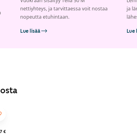
Vuokraan sisältyy Telia 50 M
Lemm
nettiyhteys, ja tarvittaessa voit nostaa
ja l
a
nopeutta etuhintaan.
lähe
Lue lisää
Lue 
losta
7 €