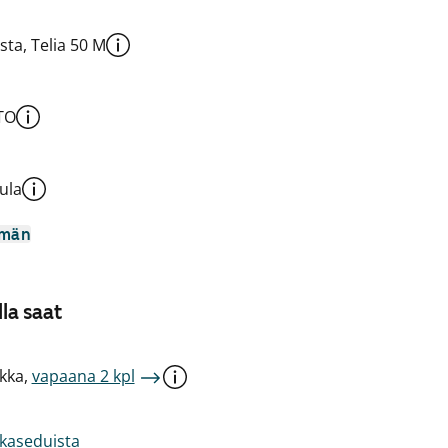
sta, Telia 50 M
TO
ula
mmän
la saat
kka,
vapaana 2 kpl
akaseduista