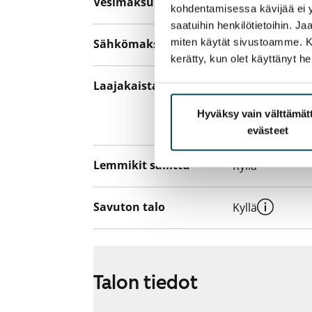
Vesimaksu
Kulutuksen m
kohdentamisessa kävijää ei y
saatuihin henkilötietoihin. J
miten käytät sivustoamme. Kump
Sähkömaksu
Vuokralainen s
kerätty, kun olet käyttänyt he
Laajakaista
Vuokraan sisält
hankkia lisäno
Hyväksy vain välttämä
yhteyttä operaa
evästeet
Lemmikit sallittu
Kyllä
Savuton talo
Kyllä
Talon tiedot