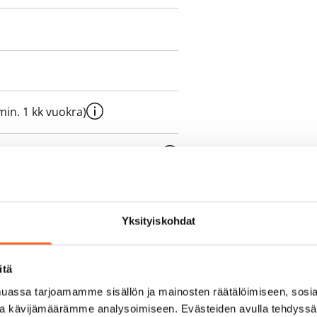
e min. 1 kk vuokra)
oimassa oleva, minimi
kk
pimuksesta tai
Yksityiskohdat
a aiemmin
itä
sisälly vuokraan
assa tarjoamamme sisällön ja mainosten räätälöimiseen, sosia
ja kävijämäärämme analysoimiseen. Evästeiden avulla tehdyss