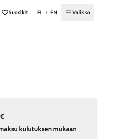
/
Suosikit
FI
EN
Valikko
 €
maksu kulutuksen mukaan