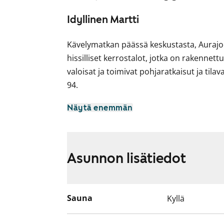
Idyllinen Martti
Kävelymatkan päässä keskustasta, Aurajo
hissilliset kerrostalot, jotka on rakenne
valoisat ja toimivat pohjaratkaisut ja til
94.
Viihtyisä ja suojaisa sisäpiha, leikkipaikka l
Näytä enemmän
Kylpyhuone on päivitetty tämän päivän tar
lasitettu.
Asunnon lisätiedot
Autohallipaikkoja vuokrattavissa.
Asuntojen parvekkeet ovat toistaiseksi käy
suunnitteilla korjauksia. Käyttökiellon aj
Sauna
Kyllä