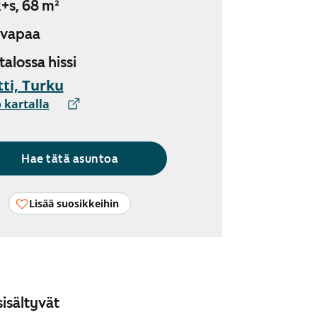
+s, 68 m²
 vapaa
 talossa hissi
ti, Turku
 kartalla
Hae tätä asuntoa
Lisää suosikkeihin
isältyvät