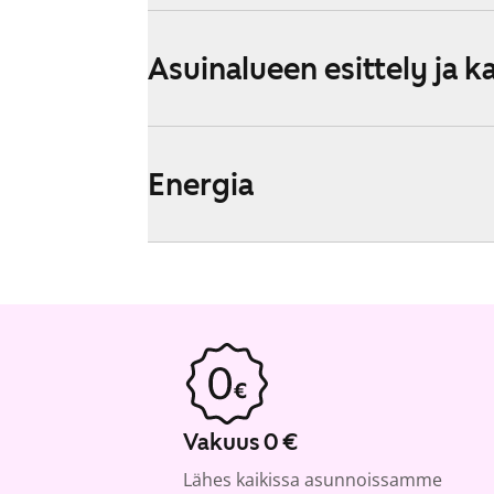
Asuinalueen esittely ja k
Energia
Vakuus 0 €
Lähes kaikissa asunnoissamme