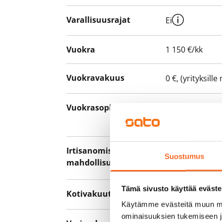
Varallisuusrajat
Ei
Vuokra
1 150 €/kk
Vuokravakuus
0 €, (yrityksill
Vuokrasopimus
Toistaiseksi v
asumisaika 12 
Irtisanomis­
12 kk vuokraso
Suostumus
mahdollisuus
sopimussakoll
Tämä sivusto käyttää eväste
Kotivakuutus
Pakollinen, ei 
Käytämme evästeitä muun mu
ominaisuuksien tukemiseen 