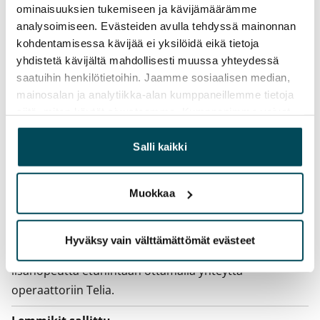
ominaisuuksien tukemiseen ja kävijämäärämme
Irtisanomis­mahdollisuus
analysoimiseen. Evästeiden avulla tehdyssä mainonnan
12 kk vuokrasopimuksesta tai sopimussakolla
kohdentamisessa kävijää ei yksilöidä eikä tietoja
aiemmin
yhdistetä kävijältä mahdollisesti muussa yhteydessä
saatuihin henkilötietoihin. Jaamme sosiaalisen median,
Kotivakuutus
mainosalan ja analytiikka-alan kumppaneillemme tietoja
Pakollinen, ei sisälly vuokraan
siitä, miten käytät sivustoamme. Kumppanimme voivat
yhdistää näitä tietoja muihin tietoihin, joita olet antanut
Vesimaksu
heille tai joita on kerätty, kun olet käyttänyt heidän
Salli kaikki
Kulutuksen mukaan
palvelujaan.
Sähkömaksu
Muokkaa
Vuokralainen solmii itse sähkösopimuksen.
Laajakaista
Hyväksy vain välttämättömät evästeet
Vuokraan sisältyy 50 M laajakaistaliittymä. Voit hankkia
lisänopeutta etuhintaan ottamalla yhteyttä
operaattoriin Telia.