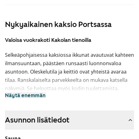
Nykyaikainen kaksio Portsassa
Valoisa vuokrakoti Kakolan tienoilla
Selkeäpohjaisessa kaksiossa ikkunat avautuvat kahteen
ilmansuuntaan, päästäen runsaasti luonnonvaloa
asuntoon. Oleskelutila ja keittiö ovat yhteistä avaraa
tilaa. Ranskalaiselta parvekkeelta on mukava katsella
näkymiä. Se helpottaa myös kodin tuulettamista.
Näytä enemmän
Keittiössä on vaalea yleisilme ja kokonaisuus on
toimiva arjen kokkailuun. Astianpesukoneesi on
mahdollista asentaa sujuvoittamaan kotitöitä.
Asunnon lisätiedot
Laatoitetussa kylpyhuoneessa on liitännät
Sauna