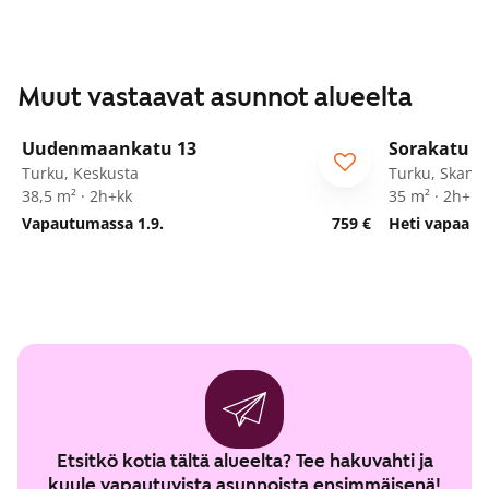
Muut vastaavat asunnot alueelta
1
/
23
Uudenmaankatu 13
Sorakatu 9
Turku, Keskusta
Turku, Skanss
38,5 m² · 2h+kk
35 m² · 2h+kt
Vapautumassa 1.9.
759 €
Heti vapaa
Etsitkö kotia tältä alueelta? Tee hakuvahti ja
kuule vapautuvista asunnoista ensimmäisenä!