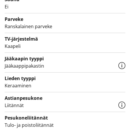
pyykinpesukoneellesi sekä hyvin säilytystilaa.
Ei
Tule kurkkaamaan paikan päälle! Olisiko tässä uusi
Parveke
vuokrakotisi?
Ranskalainen parveke
TV-järjestelmä
Kaapeli
Jääkaapin tyyppi
Jääkaappipakastin
Lieden tyyppi
Keraaminen
Astianpesukone
Liitännät
Pesukoneliitännät
Tulo- ja poistoliitännät