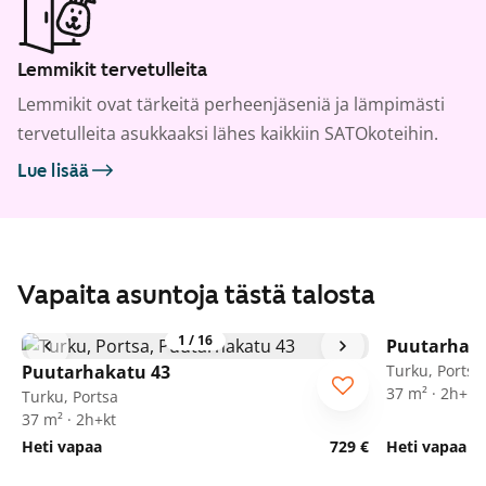
Lemmikit tervetulleita
Lemmikit ovat tärkeitä perheenjäseniä ja lämpimästi
tervetulleita asukkaaksi lähes kaikkiin SATOkoteihin.
Lue lisää
Vapaita asuntoja tästä talosta
1
/
16
Puutarhaka
Puutarhakatu 43
Turku, Portsa
37 m² · 2h+kt
Turku, Portsa
37 m² · 2h+kt
Heti vapaa
729 €
Heti vapaa