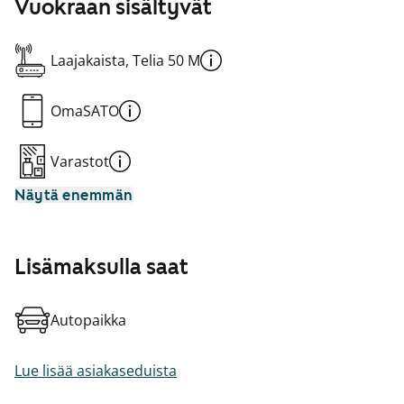
Vuokraan sisältyvät
Laajakaista, Telia 50 M
OmaSATO
Varastot
Näytä enemmän
Lisämaksulla saat
Autopaikka
Lue lisää asiakaseduista