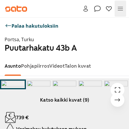
Val
Palaa hakutuloksiin
Portsa, Turku
Puutarhakatu 43b A
Asunto
Pohjapiirros
Videot
Talon kuvat
Katso kaikki kuvat (9)
Näytetään dia 1 / 9
739 €