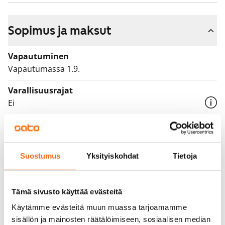
Sopimus ja maksut
Vapautuminen
Vapautumassa 1.9.
Varallisuusrajat
Ei
Vuokra
739 €/kk
Suostumus
Yksityiskohdat
Tietoja
Vuokravakuus
0 €, (yrityksille min. 1 kk vuokra)
Vuokrasopimus
Tämä sivusto käyttää evästeitä
Toistaiseksi voimassa oleva, minimi asumisaika
Käytämme evästeitä muun muassa tarjoamamme
12 kk
sisällön ja mainosten räätälöimiseen, sosiaalisen median