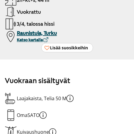
2h+kt+s, 44 m²
Vuokrattu
3/4, talossa hissi
Raunistula, Turku
Katso kartalla
Lisää suosikkeihin
Vuokraan sisältyvät
Laajakaista, Telia 50 M
OmaSATO
Kuivaushuone