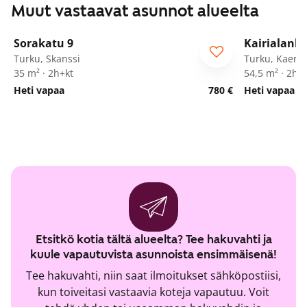
Muut vastaavat asunnot alueelta
1
/
28
Sorakatu 9
Kairialanka
Turku, Skanssi
Turku, Kaerla
35 m² · 2h+kt
54,5 m² · 2h+
Heti vapaa
780 €
Heti vapaa
Etsitkö kotia tältä alueelta? Tee hakuvahti ja
kuule vapautuvista asunnoista ensimmäisenä!
Tee hakuvahti, niin saat ilmoitukset sähköpostiisi,
kun toiveitasi vastaavia koteja vapautuu. Voit