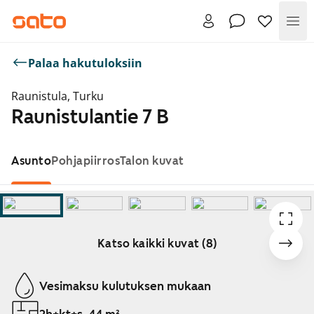
Val
Palaa hakutuloksiin
Raunistula, Turku
Raunistulantie 7 B
Asunto
Pohjapiirros
Talon kuvat
Katso kaikki kuvat (8)
Näytetään dia 1 / 8
Vesimaksu kulutuksen mukaan