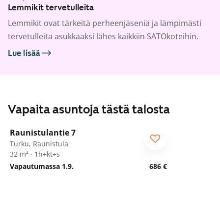
Lemmikit tervetulleita
Lemmikit ovat tärkeitä perheenjäseniä ja lämpimästi
tervetulleita asukkaaksi lähes kaikkiin SATOkoteihin.
Lue lisää
Vapaita asuntoja tästä talosta
1
/
8
Raunistulantie 7
Turku, Raunistula
32 m² · 1h+kt+s
Vapautumassa 1.9.
686 €