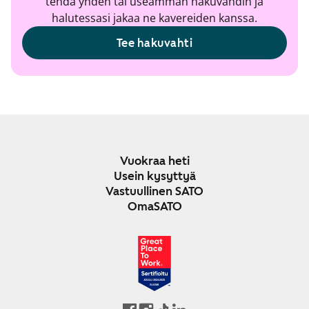
tehdä yhden tai useamman hakuvahdin ja
halutessasi jakaa ne kavereiden kanssa.
Tee hakuvahti
Vuokraa heti
Usein kysyttyä
Vastuullinen SATO
OmaSATO
JOULU 2024-2025
SUOMI