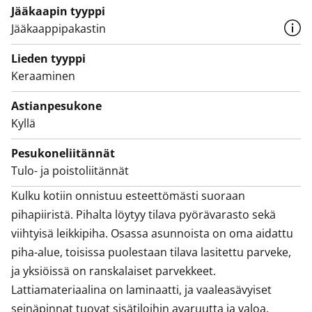
Kulku kotiin onnistuu esteettömästi suoraan
Jääkaapin tyyppi
pihapiiristä. Pihalta löytyy tilava pyörävarasto sekä
Jääkaappipakastin
viihtyisä leikkipiha. Osassa asunnoista on oma aidattu
Lieden tyyppi
piha-alue, toisissa puolestaan tilava lasitettu parveke,
Keraaminen
ja yksiöissä on ranskalaiset parvekkeet.
Lattiamateriaalina on laminaatti, ja vaaleasävyiset
Astianpesukone
seinäpinnat tuovat sisätiloihin avaruutta ja valoa.
Kyllä
Laatoitetuissa kylpyhuoneissa on varaus pesutornille,
Pesukoneliitännät
ja osassa huoneistoista on oma sauna.
Tulo- ja poistoliitännät
Kulku kotiin onnistuu esteettömästi suoraan 
Keittiöistä löytyy astianpesukone, jääkaappipakastin
pihapiiristä. Pihalta löytyy tilava pyörävarasto sekä 
sekä keraaminen liesitaso.
viihtyisä leikkipiha. Osassa asunnoista on oma aidattu 
piha-alue, toisissa puolestaan tilava lasitettu parveke, 
ja yksiöissä on ranskalaiset parvekkeet. 
Lattiamateriaalina on laminaatti, ja vaaleasävyiset 
seinäpinnat tuovat sisätiloihin avaruutta ja valoa. 
