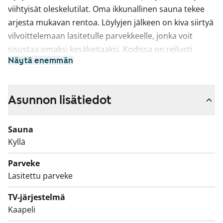
viihtyisät oleskelutilat. Oma ikkunallinen sauna tekee
arjesta mukavan rentoa. Löylyjen jälkeen on kiva siirtyä
vilvoittelemaan lasitetulle parvekkeelle, jonka voit
sisustaa omaksi kesäkeitaaksi. Kodissa on reilusti
Näytä enemmän
säilytystilaa kiinteissä kaapistoissa.
Keittotila yhdistyy luontevasti olohuoneeseen ja
ruokapöydälle löytyy oma paikkansa. Keittiössä on
Asunnon lisätiedot
astianpesukone sekä helposti puhtaana pidettävä
keraaminen liesi. Kaapistot ovat valkoiset ja työtaso on
Sauna
tyylikkään tumma.
Kyllä
Kylpyhuone on laatoitettu ja pyykinpesukoneelle on
Parveke
liitännät.
Lasitettu parveke
Kiinnostuitko? Tervetuloa tutustumaan kotiin paikan
TV-järjestelmä
päälle!
Kaapeli