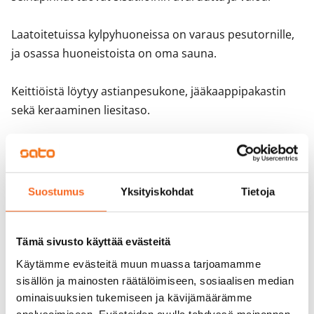
Laatoitetuissa kylpyhuoneissa on varaus pesutornille, 
ja osassa huoneistoista on oma sauna. 

Keittiöistä löytyy astianpesukone, jääkaappipakastin 
sekä keraaminen liesitaso.
Sopimus ja maksut
Suostumus
Yksityiskohdat
Tietoja
Vapautuminen
Vuokrattu
Varallisuusrajat
Tämä sivusto käyttää evästeitä
Ei
Käytämme evästeitä muun muassa tarjoamamme
sisällön ja mainosten räätälöimiseen, sosiaalisen median
Vuokra
ominaisuuksien tukemiseen ja kävijämäärämme
analysoimiseen. Evästeiden avulla tehdyssä mainonnan