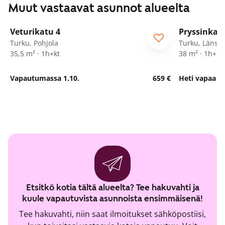
Muut vastaavat asunnot alueelta
1
/
17
Veturikatu 4
Pryssinkat
Turku, Pohjola
Turku, Länsik
35,5 m² · 1h+kt
38 m² · 1h+kt
Vapautumassa 1.10.
659 €
Heti vapaa
Etsitkö kotia tältä alueelta? Tee hakuvahti ja
kuule vapautuvista asunnoista ensimmäisenä!
Tee hakuvahti, niin saat ilmoitukset sähköpostiisi,