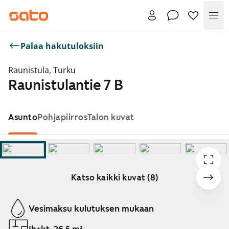
Val
Palaa hakutuloksiin
Raunistula, Turku
Raunistulantie 7 B
Asunto
Pohjapiirros
Talon kuvat
Katso kaikki kuvat (8)
Näytetään dia 1 / 8
Vesimaksu kulutuksen mukaan