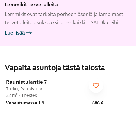
Lemmikit tervetulleita
Lemmikit ovat tärkeitä perheenjäseniä ja lämpimästi
tervetulleita asukkaaksi lähes kaikkiin SATOkoteihin.
Lue lisää
Vapaita asuntoja tästä talosta
1
/
8
Raunistulantie 7
Turku, Raunistula
32 m² · 1h+kt+s
Vapautumassa 1.9.
686 €