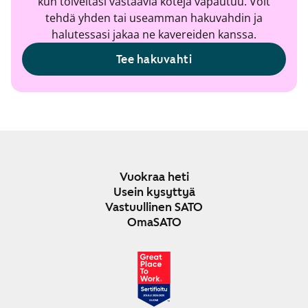
kun toiveitasi vastaavia koteja vapautuu. Voit
tehdä yhden tai useamman hakuvahdin ja
halutessasi jakaa ne kavereiden kanssa.
Tee hakuvahti
Vuokraa heti
Usein kysyttyä
Vastuullinen SATO
OmaSATO
JOULU 2024-2025
SUOMI