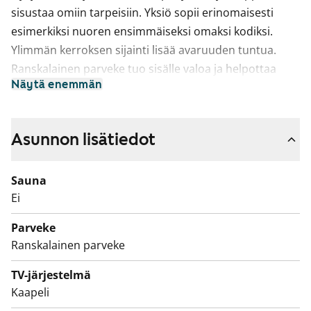
sisustaa omiin tarpeisiin. Yksiö sopii erinomaisesti
esimerkiksi nuoren ensimmäiseksi omaksi kodiksi.
Ylimmän kerroksen sijainti lisää avaruuden tuntua.
Ranskalainen parveke tuo sisälle valoa ja helpottaa
Näytä enemmän
kodin tuulettamista.
Keittiö on kompakti, mutta käytännöllinen arjessa.
Astianpesukone on valmiina sujuvoittamaan arkea ja
Asunnon lisätiedot
keraaminen liesi on helppo pitää puhtaana.
Sauna
Laatoitetussa kylpyhuoneessa on liitännät
Ei
pyykinpesukoneellesi.
Parveke
Tulehan tutustumaan paikan päälle ja katsomaan,
Ranskalainen parveke
voisiko tästä tulla uusi vuokrakotisi!
TV-järjestelmä
Kulku kotiin onnistuu esteettömästi suoraan
Kaapeli
pihapiiristä. Pihalta löytyy tilava pyörävarasto sekä