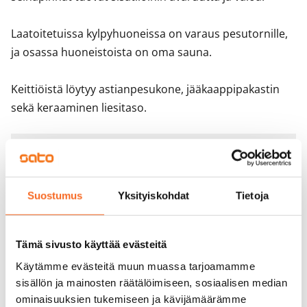
Laatoitetuissa kylpyhuoneissa on varaus pesutornille, 
ja osassa huoneistoista on oma sauna. 

Keittiöistä löytyy astianpesukone, jääkaappipakastin 
sekä keraaminen liesitaso.
Sopimus ja maksut
Vapautuminen
Suostumus
Yksityiskohdat
Tietoja
Vuokrattu
Varallisuusrajat
Tämä sivusto käyttää evästeitä
Ei
Käytämme evästeitä muun muassa tarjoamamme
Vuokra
sisällön ja mainosten räätälöimiseen, sosiaalisen median
ominaisuuksien tukemiseen ja kävijämäärämme