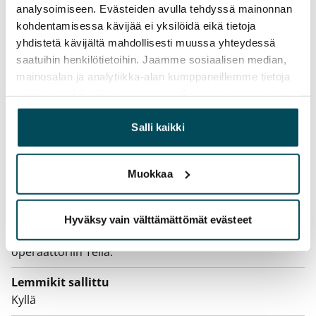
Vuokravakuus
analysoimiseen. Evästeiden avulla tehdyssä mainonnan
0 €, (yrityksille min. 1 kk vuokra)
kohdentamisessa kävijää ei yksilöidä eikä tietoja
yhdistetä kävijältä mahdollisesti muussa yhteydessä
Kotivakuutus
saatuihin henkilötietoihin. Jaamme sosiaalisen median,
Pakollinen, ei sisälly vuokraan
mainosalan ja analytiikka-alan kumppaneillemme tietoja
siitä, miten käytät sivustoamme. Kumppanimme voivat
Vesimaksu
yhdistää näitä tietoja muihin tietoihin, joita olet antanut
Kulutuksen mukaan
heille tai joita on kerätty, kun olet käyttänyt heidän
Salli kaikki
palvelujaan.
Sähkömaksu
Vuokralainen solmii itse sähkösopimuksen.
Muokkaa
Laajakaista
Vuokraan sisältyy 50 M laajakaistaliittymä. Voit hankkia
Hyväksy vain välttämättömät evästeet
lisänopeutta etuhintaan ottamalla yhteyttä
operaattoriin Telia.
Lemmikit sallittu
Kyllä