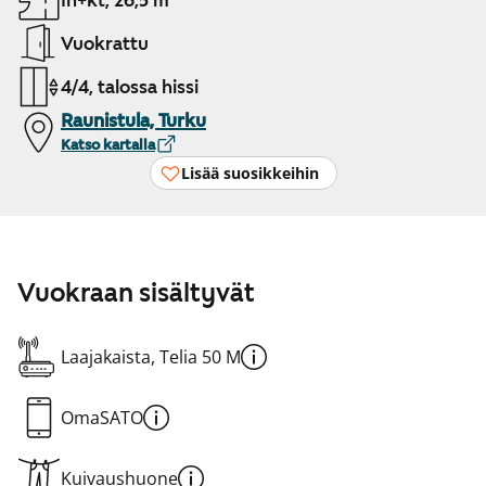
1h+kt, 26,5 m²
Vuokrattu
4/4, talossa hissi
Raunistula, Turku
Katso kartalla
Lisää suosikkeihin
Vuokraan sisältyvät
Laajakaista, Telia 50 M
OmaSATO
Kuivaushuone