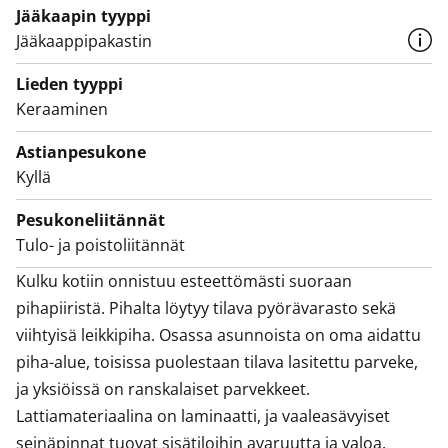
viihtyisä leikkipiha. Osassa asunnoista on oma aidattu
Jääkaapin tyyppi
piha-alue, toisissa puolestaan tilava lasitettu parveke,
Jääkaappipakastin
ja yksiöissä on ranskalaiset parvekkeet.
Lieden tyyppi
Lattiamateriaalina on laminaatti, ja vaaleasävyiset
Keraaminen
seinäpinnat tuovat sisätiloihin avaruutta ja valoa.
Astianpesukone
Laatoitetuissa kylpyhuoneissa on varaus pesutornille,
Kyllä
ja osassa huoneistoista on oma sauna.
Pesukoneliitännät
Keittiöistä löytyy astianpesukone, jääkaappipakastin
Tulo- ja poistoliitännät
sekä keraaminen liesitaso.
Kulku kotiin onnistuu esteettömästi suoraan 
pihapiiristä. Pihalta löytyy tilava pyörävarasto sekä 
viihtyisä leikkipiha. Osassa asunnoista on oma aidattu 
piha-alue, toisissa puolestaan tilava lasitettu parveke, 
ja yksiöissä on ranskalaiset parvekkeet. 
Lattiamateriaalina on laminaatti, ja vaaleasävyiset 
seinäpinnat tuovat sisätiloihin avaruutta ja valoa. 
