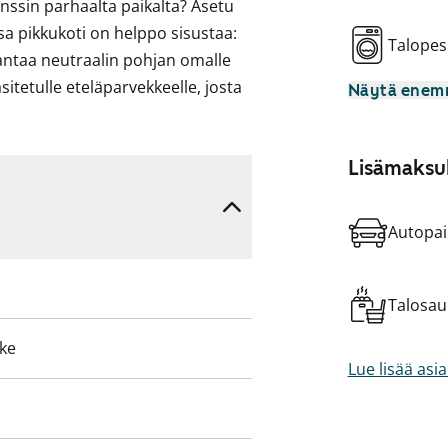
anssin parhaalta paikalta? Asetu
sa pikkukoti on helppo sisustaa:
Talopes
ntaa neutraalin pohjan omalle
lasitetulle eteläparvekkeelle, josta
Näytä ene
ihalle.
 kotikokin iloksi tilassa on
Lisämaksul
in ja tiskikone. Jopa mikrolle on
 sointuvat kauniisti vaaleaan
Autopai
 kylpyhetkistä ja laittautua.
pyykinpesukoneelle ja
 parvekkeet ja piha-alue ovat
Talosa
eke
ervetuloa näytölle tutustumaan ja
Lue lisää asi