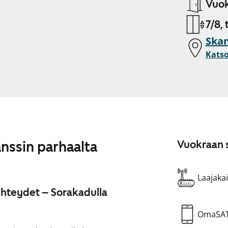
Vuok
7/8, 
Skan
Katso
anssin parhaalta
Vuokraan s
Laajakai
eyhteydet – Sorakadulla
OmaSA