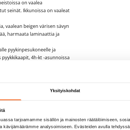
neistoissa on vaalea 
ut seinät. Ikkunoissa on vaaleat 
a, vaalean beigen värisen sävyn 
ä, harmaata laminaattia ja 
lle pyykinpesukoneelle ja 
pyykkikaapit, 4h-kt -asunnoissa 
ssa eteisessä. Kylpyhuoneissa on 
issa on huoneistokohtainen 
n keskitetty 
Yksityiskohdat
en tulo-
n ilmanvaihdon tehostus 
itä
lla olevat aurinkopaneelit 
siin.
assa tarjoamamme sisällön ja mainosten räätälöimiseen, sosia
ja kävijämäärämme analysoimiseen. Evästeiden avulla tehdyss