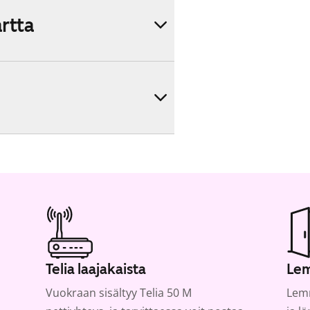
artta
Telia laajakaista
Lem
Vuokraan sisältyy Telia 50 M
Lemm