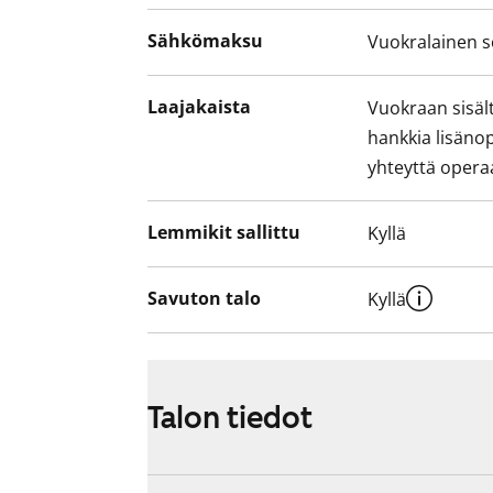
Sähkömaksu
Vuokralainen s
Laajakaista
Vuokraan sisält
hankkia lisäno
yhteyttä operaa
Lemmikit sallittu
Kyllä
Savuton talo
Kyllä
Talon tiedot