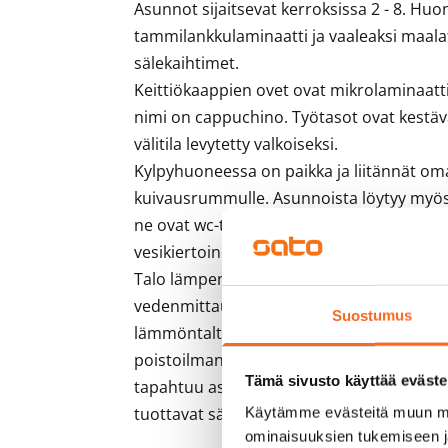
Asunnot sijaitsevat kerroksissa 2 - 8. Huo
tammilankkulaminaatti ja vaaleaksi maalat
sälekaihtimet. 

Keittiökaappien ovet ovat mikrolaminaatti
nimi on cappuchino. Työtasot ovat kestävä
välitila levytetty valkoiseksi.

Kylpyhuoneessa on paikka ja liitännät oma
kuivausrummulle. Asunnoista löytyy myös 
ne ovat wc-tiloissa, pienemmissä asunnoi
vesikiertoinen lattialämmitys.

Talo lämpenee kaukolämmöllä. Huoneisto
vedenmittausjärjestelmä. Rakennuksessa o
Suostumus
lämmöntalteenotolla varustettu koneellin
poistoilmanvaihtojärjestelmä. Huoneisto
Tämä sivusto käyttää eväste
tapahtuu asunnon liesikuvulta. Talon katoi
tuottavat sähköä kiinteistön sähköntarpei
Käytämme evästeitä muun mu
ominaisuuksien tukemiseen 