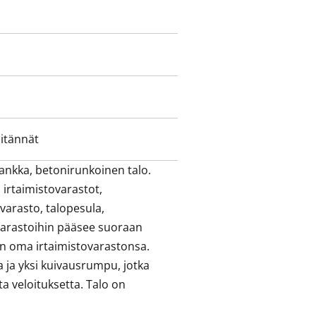
iitännät
nkka, betonirunkoinen talo. 

 irtaimistovarastot, 
arasto, talopesula, 
varastoihin pääsee suoraan 
on oma irtaimistovarastonsa. 
ja yksi kuivausrumpu, jotka 
 veloituksetta. Talo on 