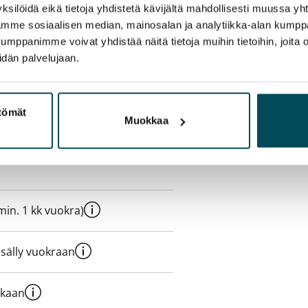
ksilöidä eikä tietoja yhdistetä kävijältä mahdollisesti muussa y
aamme sosiaalisen median, mainosalan ja analytiikka-alan kumppa
panimme voivat yhdistää näitä tietoja muihin tietoihin, joita olet
idän palvelujaan.
ttömät
Muokkaa
e min. 1 kk vuokra)
sisälly vuokraan
ukaan