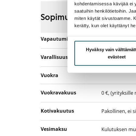
kohdentamisessa kävijää ei y
saatuihin henkilötietoihin. J
Sopimus ja maksut
miten käytät sivustoamme. Kump
kerätty, kun olet käyttänyt he
Vapautuminen
Vuokrattu
Hyväksy vain välttämä
Varallisuusrajat
Ei
evästeet
Vuokra
Vuokravakuus
0 €, (yrityksill
Kotivakuutus
Pakollinen, ei 
Vesimaksu
Kulutuksen m