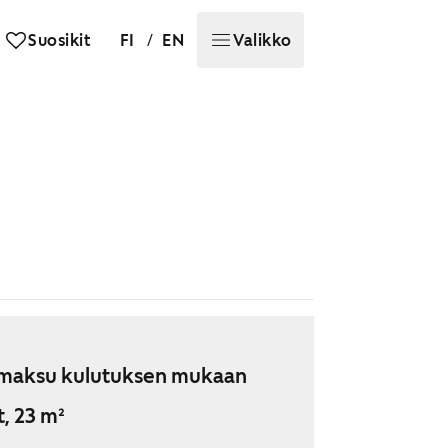
/
Suosikit
FI
EN
Valikko
maksu kulutuksen mukaan
t, 23 m²