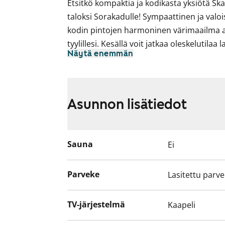
Etsitkö kompaktia ja kodikasta yksiötä Sk
taloksi Sorakadulle! Sympaattinen ja valoi
kodin pintojen harmoninen värimaailma a
tyylillesi. Kesällä voit jatkaa oleskelutilaa 
Näytä enemmän
avautuu näkymä taloyhtiön vehreälle sisäp
Näppärä keittiö on laadukkaasti varusteltu:
induktioliesi, kalusteuuni, jääkaappipakast
oma paikkansa. Hiekansävyiset kaapinovet
Asunnon lisätiedot
tammilaminaattilattiaan.
Raikkaassa kylpyhuoneessa on tilaa nauttia
Siellä on myös paikka ja liitännät omalle 
Sauna
Ei
kuivausrummulle. Tämä asunto, taloyhtiö,
savuttomia.
Parveke
Lasitettu parv
Olisiko tässä sinulle uusi elämäsi koti? T
ihastumaan!
TV-järjestelmä
Kaapeli