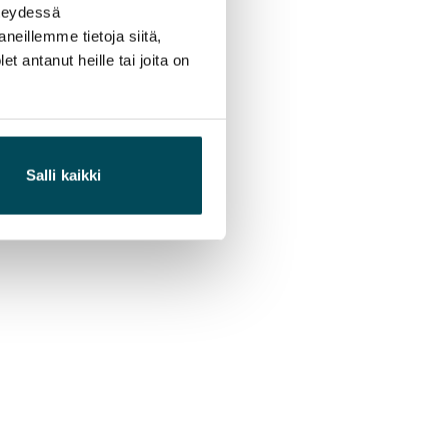
hteydessä
neillemme tietoja siitä,
 antanut heille tai joita on
Salli kaikki