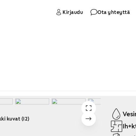
Kirjaudu
Ota yhteyttä
Vesi
ki kuvat (12)
1h+k