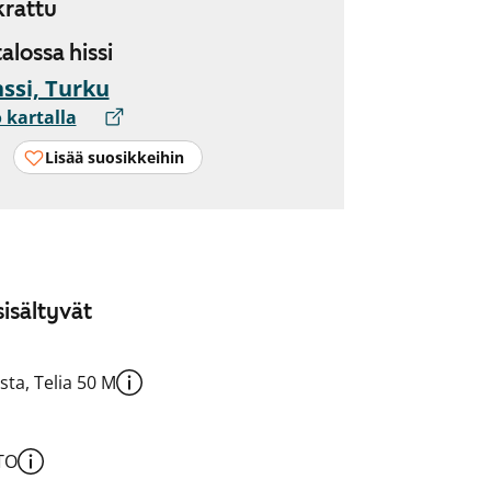
rattu
talossa hissi
ssi, Turku
 kartalla
Lisää suosikkeihin
isältyvät
sta, Telia 50 M
TO