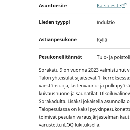
Asuntoesite
Katso esite
Lieden tyyppi
Induktio
Astianpesukone
Kyllä
Pesukoneliitännät
Tulo- ja poistol
Sorakatu 9 on vuonna 2023 valmistunut va
Talon yhteistilat sijaitsevat 1. kerroksessa:
väestönsuoja, lastenvaunu- ja polkupyöräv
kuivaushuone ja saunatilat. Ulkoiluväline
Sorakadulta. Lisäksi jokaisella asunnolla 
Talopesulassa on kaksi pyykinpesukonetta 
toimivat pesulan varausjärjestelmän kautta
varustettu iLOQ-lukituksella.
