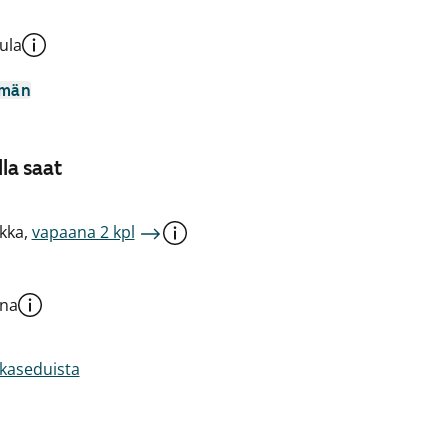
ula
mmän
la saat
kka,
vapaana 2 kpl
una
akaseduista