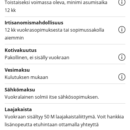
Toistaiseksi voimassa oleva, minimi asumisaika
12 kk
Irtisanomis­mahdollisuus
12 kk vuokrasopimuksesta tai sopimussakolla
aiemmin
Kotivakuutus
Pakollinen, ei sisälly vuokraan
Vesimaksu
Kulutuksen mukaan
Sähkömaksu
Vuokralainen solmii itse sähkösopimuksen.
Laajakaista
Vuokraan sisältyy 50 M laajakaistaliittymä. Voit hankkia
lisänopeutta etuhintaan ottamalla yhteyttä