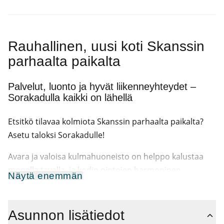
Rauhallinen, uusi koti Skanssin
parhaalta paikalta
Palvelut, luonto ja hyvät liikenneyhteydet –
Sorakadulla kaikki on lähellä
Etsitkö tilavaa kolmiota Skanssin parhaalta paikalta?
Asetu taloksi Sorakadulle!
Avara ja valoisa kulmahuoneisto on helppo kalustaa
monella tavalla, ja kodin pintojen harmoninen
Näytä enemmän
värimaailma antaa neutraalin pohjan omalle tyylillesi.
Itään ja etelään avautuvien ikkunoiden ansiosta
asuntoon tulvii luonnonvaloa. Säilytystilaa on
Asunnon lisätiedot