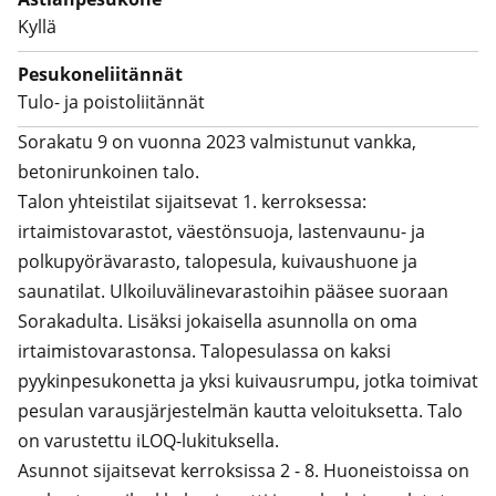
Kyllä
Olisiko tässä sinulle uusi elämäsi koti? Tervetuloa
näytölle tutustumaan ja ihastumaan!
Pesukoneliitännät
Tulo- ja poistoliitännät
Sorakatu 9 on vuonna 2023 valmistunut vankka, 
betonirunkoinen talo. 

Talon yhteistilat sijaitsevat 1. kerroksessa: 
irtaimistovarastot, väestönsuoja, lastenvaunu- ja 
polkupyörävarasto, talopesula, kuivaushuone ja 
saunatilat. Ulkoiluvälinevarastoihin pääsee suoraan 
Sorakadulta. Lisäksi jokaisella asunnolla on oma 
irtaimistovarastonsa. Talopesulassa on kaksi 
pyykinpesukonetta ja yksi kuivausrumpu, jotka toimivat 
pesulan varausjärjestelmän kautta veloituksetta. Talo 
on varustettu iLOQ-lukituksella.

Asunnot sijaitsevat kerroksissa 2 - 8. Huoneistoissa on 