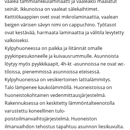
vaalea tammilankkulaminaatti ja vaaleaksi maalatut 
seinät. Ikkunoissa on vaaleat sälekaihtimet. 

Keittiökaappien ovet ovat mikrolaminaattia, vaalean 
beigen värisen sävyn nimi on cappuchino. Työtasot 
ovat kestävää, harmaata laminaattia ja välitila levytetty 
valkoiseksi.

Kylpyhuoneessa on paikka ja liitännät omalle 
pyykinpesukoneelle ja kuivausrummulle. Asunnoista 
löytyy myös pyykkikaapit, 4h-kt -asunnoissa ne ovat wc-
tiloissa, pienemmissä asunnoissa eteisessä. 
Kylpyhuoneissa on vesikiertoinen lattialämmitys.

Talo lämpenee kaukolämmöllä. Huoneistoissa on 
huoneistokohtainen vedenmittausjärjestelmä. 
Rakennuksessa on keskitetty lämmöntalteenotolla 
varustettu koneellinen tulo-
poistoilmanvaihtojärjestelmä. Huoneiston 
ilmanvaihdon tehostus tapahtuu asunnon liesikuvulta. 