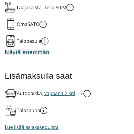
Laajakaista, Telia 50 M
OmaSATO
Talopesula
Näytä enemmän
Lisämaksulla saat
Autopaikka,
vapaana 2 kpl
Talosauna
Lue lisää asiakaseduista