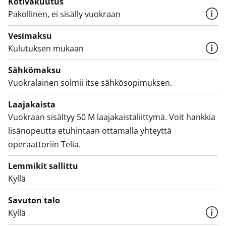
Kotivakuutus
Pakollinen, ei sisälly vuokraan
Vesimaksu
Kulutuksen mukaan
Sähkömaksu
Vuokralainen solmii itse sähkösopimuksen.
Laajakaista
Vuokraan sisältyy 50 M laajakaistaliittymä. Voit hankkia
lisänopeutta etuhintaan ottamalla yhteyttä
operaattoriin Telia.
Lemmikit sallittu
Kyllä
Savuton talo
Kyllä