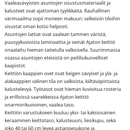
Vaaleasävyisten asuntojen sisustusmateriaalit ja 
kalusteet ovat ajattoman tyylikkäitä. Rauhallinen 
värimaailma sopii moneen makuun: selkeisiin tiloihin 
sisustat oman kotisi helposti. 

Asuntojen lattiat ovat vaalean tammen väristä, 
puusyykuvioista laminaattia ja seinät Ajaton keittiö 
onaalattu hieman taitetulla valkoisella. Suurimmassa 
osassa asuntojen eteisistä on peililiukuovelliset 
kaapistot. 

Keittiön kaappien ovet ovat beigen sävyiset ja ylä- ja 
alakaappien välinen tila on valkoista, kiiltäväpintaista 
kalustelevyä. Työtasot ovat hieman kuvioitua rosteria 
ja erillisissä saarekkeissa Ajaton keittiö 
onarmorikuvioinen, vaalea taso.

Keittiön varustukseen kuuluu yksi- tai kaksiosainen 
keraaminen keittotaso, kalusteuuni, liesikupu, sekä 
joko 40 tai 60 cm leveä astianpesukone ja 