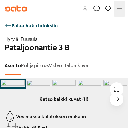
Val
Palaa hakutuloksiin
Hyrylä, Tuusula
Pataljoonantie 3 B
Asunto
Pohjapiirros
Videot
Talon kuvat
Katso kaikki kuvat (11)
Näytetään dia 1 / 11
Vesimaksu kulutuksen mukaan