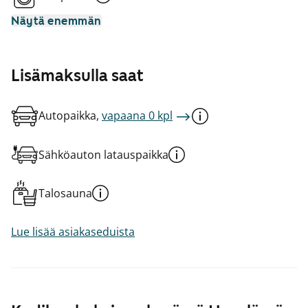
Näytä enemmän
Lisämaksulla saat
Autopaikka,
vapaana 0 kpl
Sähköauton latauspaikka
Talosauna
Lue lisää asiakaseduista