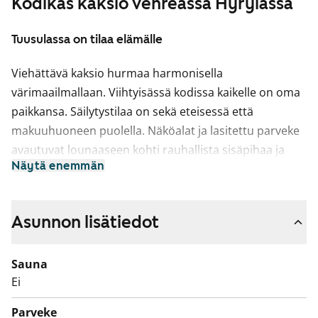
Kodikas kaksio vehreässä Hyrylässä
Tuusulassa on tilaa elämälle
Viehättävä kaksio hurmaa harmonisella
värimaailmallaan. Viihtyisässä kodissa kaikelle on oma
paikkansa. Säilytystilaa on sekä eteisessä että
makuuhuoneen puolella. Näköalat ja lasitettu parveke
avautuvat lounaaseen kohti rauhallista sisäpihaa ja
Näytä enemmän
metsikköä.
Saumattomasti oleskelutilaan yhdistyvässä,
käytännöllisessä keittotilassa kokkailu sujuu
Asunnon lisätiedot
isommallakin porukalla ja tiskikone hoitaa tiskit.
Erillinen saareke lisää työskentelytilaa. Keittiö on ilo
Sauna
myös silmälle: kaapit ovat vaalean beigen väriset,
Ei
välitila valkoinen ja tasot rosteria. Keittiön yhteydessä
Parveke
on hyvin tilaa ruokapöydälle, jossa koko perhe mahtuu