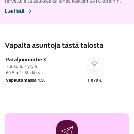
tervetulleita asukkaaksi lähes kaikkiin SATOkoteihin.
Lue lisää
Vapaita asuntoja tästä talosta
1
/
29
Pataljoonantie 3
Tuusula, Hyrylä
60,5 m² · 3h+kt+s
Vapautumassa 1.9.
1 079 €