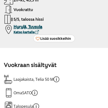
2h+kt, 45,5 m²
Vuokrattu
5/5, talossa hissi
Hyrylä, Tuusula
Katso kartalla
Lisää suosikkeihin
Vuokraan sisältyvät
Laajakaista, Telia 50 M
OmaSATO
Talopesula