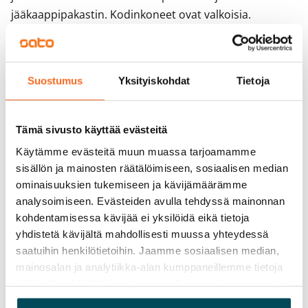
jääkaappipakastin. Kodinkoneet ovat valkoisia. 
Mikroaaltouunille on tilavaraus. Keittiön allaskaapissa 
on SATOn Seth jäteyksikkö, johon kuuluu kierrätystä 
helpottavat värilliset jätesangot. 

Suostumus
Yksityiskohdat
Tietoja
Kylpyhuoneessa kalusteet ovat SATOlle suunniteltua 
valkoista Kide-mallistoa. Malliston erittäin kestävää 
massiivilaminaattia olevat kalusteet on valmistettu 
Tämä sivusto käyttää evästeitä
Suomessa ja niille Ajaton keittiö onyönnetty sekä 
Käytämme evästeitä muun muassa tarjoamamme
Avainlippu että Design from Finland -merkki. 
sisällön ja mainosten räätälöimiseen, sosiaalisen median
Kylpyhuoneen seinät ovat valkoista laattaa ja lattian 
ominaisuuksien tukemiseen ja kävijämäärämme
laatoituksen sävy on harmaa. Sisäkatto on 
analysoimiseen. Evästeiden avulla tehdyssä mainonnan
tervaleppäpaneelia. Kylpyhuoneessa on tilavaraus ja 
kohdentamisessa kävijää ei yksilöidä eikä tietoja
yhdistetä kävijältä mahdollisesti muussa yhteydessä
liitännät sekä pyykinpesukoneelle että 
saatuihin henkilötietoihin. Jaamme sosiaalisen median,
kuivausrummulle.

mainosalan ja analytiikka-alan kumppaneillemme tietoja
Huoneistoissa on koneellinen tulo-
siitä, miten käytät sivustoamme. Kumppanimme voivat
poistoilmanvaihtojärjestelmä, kaukolämpö ja 
yhdistää näitä tietoja muihin tietoihin, joita olet antanut