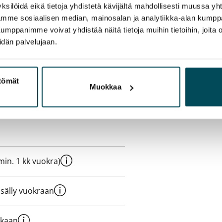
ksilöidä eikä tietoja yhdistetä kävijältä mahdollisesti muussa y
aamme sosiaalisen median, mainosalan ja analytiikka-alan kumppa
panimme voivat yhdistää näitä tietoja muihin tietoihin, joita olet
idän palvelujaan.
ttömät
Muokkaa
e min. 1 kk vuokra)
sisälly vuokraan
ukaan