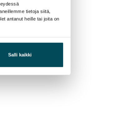
hteydessä
neillemme tietoja siitä,
 antanut heille tai joita on
Salli kaikki