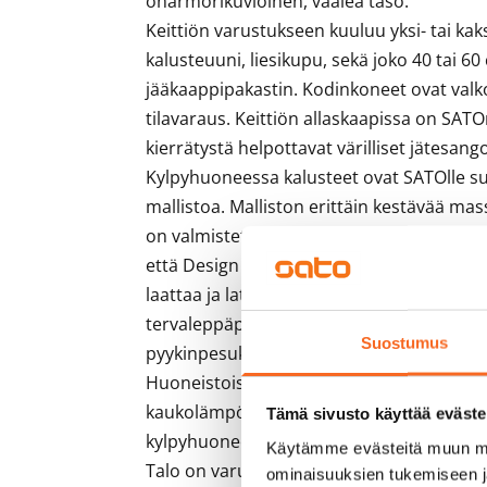
onarmorikuvioinen, vaalea taso.

Keittiön varustukseen kuuluu yksi- tai kak
kalusteuuni, liesikupu, sekä joko 40 tai 6
jääkaappipakastin. Kodinkoneet ovat valko
tilavaraus. Keittiön allaskaapissa on SATO
kierrätystä helpottavat värilliset jätesangot
Kylpyhuoneessa kalusteet ovat SATOlle su
mallistoa. Malliston erittäin kestävää mass
on valmistettu Suomessa ja niille Ajaton k
että Design from Finland -merkki. Kylpyhu
laattaa ja lattian laatoituksen sävy on har
tervaleppäpaneelia. Kylpyhuoneessa on tila
Suostumus
pyykinpesukoneelle että kuivausrummulle.
Huoneistoissa on koneellinen tulo-poistoi
kaukolämpö ja huoneistokohtainen vedenmi
Tämä sivusto käyttää eväste
kylpyhuoneessa on kiinteät valaisimet ja i
Käytämme evästeitä muun mu
Talo on varustettu iLOQ-lukituksella ja ov
ominaisuuksien tukemiseen 