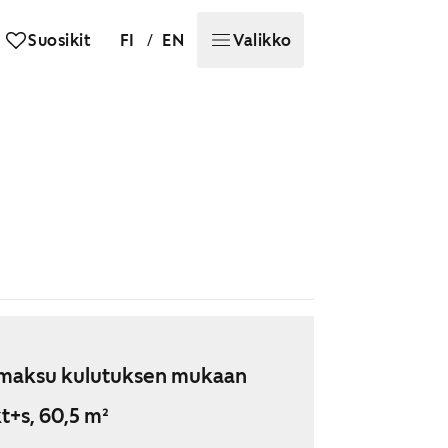
/
Suosikit
FI
EN
Valikko
maksu kulutuksen mukaan
t+s, 60,5 m²