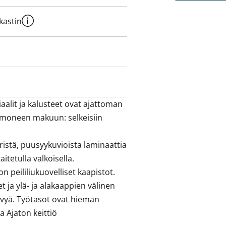
kastin
alit ja kalusteet ovat ajattoman 
i moneen makuun: selkeisiin 
istä, puusyykuvioista laminaattia 
itetulla valkoisella. 
peililiukuovelliset kaapistot. 

 ja ylä- ja alakaappien välinen 
levyä. Työtasot ovat hieman 
a Ajaton keittiö 