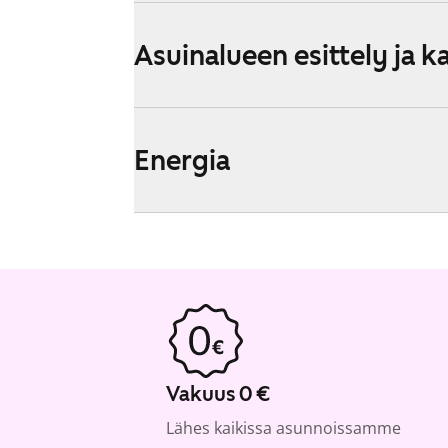
Asuinalueen esittely ja k
Energia
Vakuus 0 €
Lähes kaikissa asunnoissamme