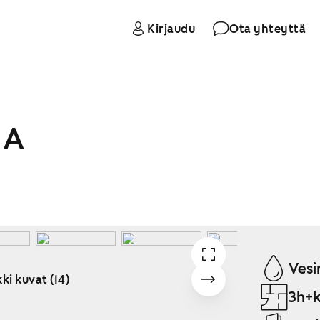
Kirjaudu
Ota yhteyttä
 A
Vesi
ki kuvat (14)
3h+k