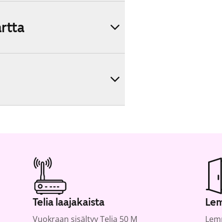
artta
Telia laajakaista
Lem
Vuokraan sisältyy Telia 50 M
Lemm