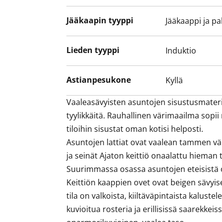
uusi vuokrakoti Tuusulassa?
Jääkaapin tyyppi
Jääkaappi ja pa
Lieden tyyppi
Induktio
Astianpesukone
Kyllä
Vaaleasävyisten asuntojen sisustusmateria
tyylikkäitä. Rauhallinen värimaailma sopi
tiloihin sisustat oman kotisi helposti. 

Asuntojen lattiat ovat vaalean tammen vär
ja seinät Ajaton keittiö onaalattu hieman ta
Suurimmassa osassa asuntojen eteisistä on 
Keittiön kaappien ovet ovat beigen sävyiset
tila on valkoista, kiiltäväpintaista kaluste
kuvioitua rosteria ja erillisissä saarekkeiss