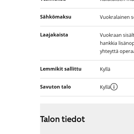
Sähkömaksu
Vuokralainen s
Laajakaista
Vuokraan sisält
hankkia lisäno
yhteyttä operaa
Lemmikit sallittu
Kyllä
Savuton talo
Kyllä
Talon tiedot