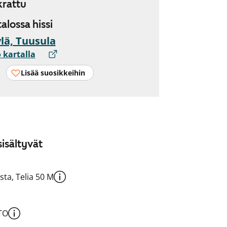
rattu
talossa hissi
lä, Tuusula
 kartalla
Lisää suosikkeihin
isältyvät
sta, Telia 50 M
TO