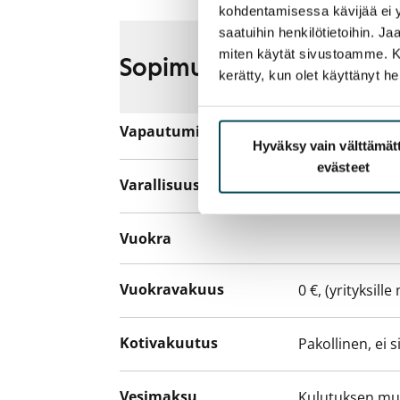
kohdentamisessa kävijää ei y
saatuihin henkilötietoihin. J
miten käytät sivustoamme. Kump
Sopimus ja maksut
kerätty, kun olet käyttänyt he
Vapautuminen
Vuokrattu
Hyväksy vain välttämä
evästeet
Varallisuusrajat
Ei
Vuokra
Vuokravakuus
0 €, (yrityksill
Kotivakuutus
Pakollinen, ei 
Vesimaksu
Kulutuksen m