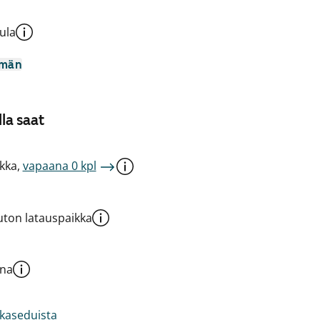
ula
mmän
la saat
kka,
vapaana 0 kpl
ton latauspaikka
una
akaseduista