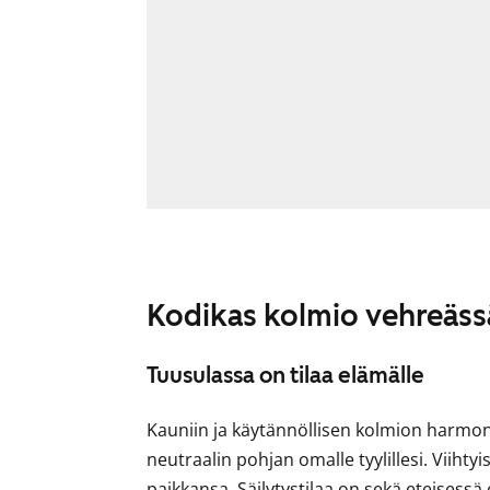
Kodikas kolmio vehreäss
Tuusulassa on tilaa elämälle
Kauniin ja käytännöllisen kolmion harmo
neutraalin pohjan omalle tyylillesi. Viihty
paikkansa. Säilytystilaa on sekä eteisess