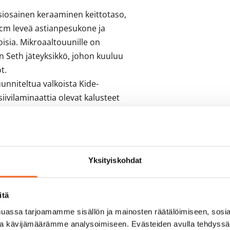
siosainen keraaminen keittotaso, 
0 cm leveä astianpesukone ja 
isia. Mikroaaltouunille on 
n Seth jäteyksikkö, johon kuuluu 
. 

unniteltua valkoista Kide-
iivilaminaattia olevat kalusteet 
eittiö onyönnetty sekä Avainlippu 
oneen seinät ovat valkoista 
maa. Sisäkatto on 
varaus ja liitännät sekä 
Yksityiskohdat


lmanvaihtojärjestelmä, 
ttaus. Eteisessä ja 
itä
kkunoissa valkoiset sälekaihtimet. 
assa tarjoamamme sisällön ja mainosten räätälöimiseen, sosia
issa on ovipuhelinjärjestelmä.
ja kävijämäärämme analysoimiseen. Evästeiden avulla tehdyss