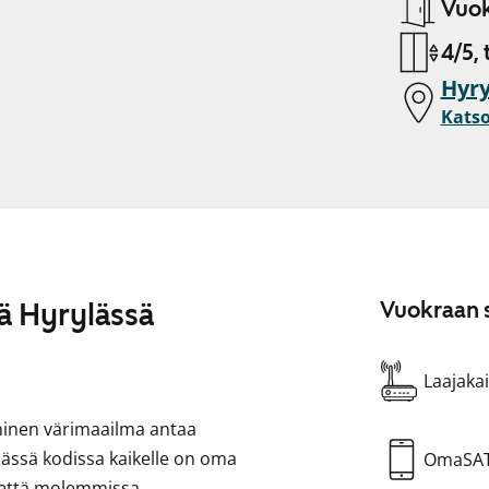
Vuok
4/5, 
Hyry
Katso
ä Hyrylässä
Vuokraan s
Laajakai
ninen värimaailma antaa
isässä kodissa kaikelle on oma
OmaSA
ä että molemmissa