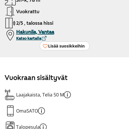
3h+k, 78 m²
Vuokrattu
2/5 , talossa hissi
Hakunila, Vantaa
Katso kartalla
Lisää suosikkeihin
Vuokraan sisältyvät
Laajakaista, Telia 50 M
OmaSATO
Talopesula