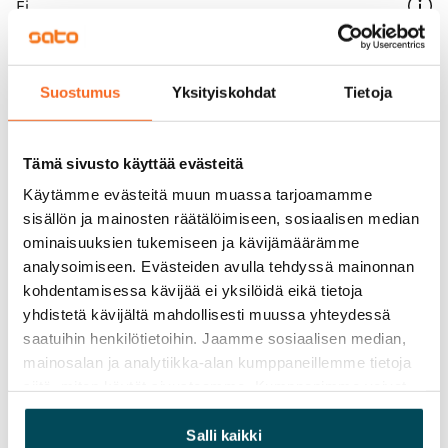
Ei
Vuokra
Vuokravakuus
Suostumus
Yksityiskohdat
Tietoja
0 €, (yrityksille min. 1 kk vuokra)
Kotivakuutus
Tämä sivusto käyttää evästeitä
Pakollinen, ei sisälly vuokraan
Käytämme evästeitä muun muassa tarjoamamme
sisällön ja mainosten räätälöimiseen, sosiaalisen median
Vesimaksu
ominaisuuksien tukemiseen ja kävijämäärämme
27 €/hlö/kk
analysoimiseen. Evästeiden avulla tehdyssä mainonnan
kohdentamisessa kävijää ei yksilöidä eikä tietoja
Sähkömaksu
yhdistetä kävijältä mahdollisesti muussa yhteydessä
Vuokralainen solmii itse sähkösopimuksen.
saatuihin henkilötietoihin. Jaamme sosiaalisen median,
Laajakaista
mainosalan ja analytiikka-alan kumppaneillemme tietoja
Vuokraan sisältyy 50 M laajakaistaliittymä. Voit hankkia
siitä, miten käytät sivustoamme. Kumppanimme voivat
yhdistää näitä tietoja muihin tietoihin, joita olet antanut
lisänopeutta etuhintaan ottamalla yhteyttä
heille tai joita on kerätty, kun olet käyttänyt heidän
Salli kaikki
operaattoriin Telia.