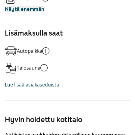
Näytä enemmän
Lisämaksulla saat
Autopaikka
Talosauna
Lue lisää asiakaseduista
Hyvin hoidettu kotitalo
Aktiivisten asukkaiden yhteisöllinen kaupunginosa