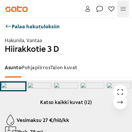
Val
Palaa hakutuloksiin
Hakunila, Vantaa
Hiirakkotie 3 D
Asunto
Pohjapiirros
Talon kuvat
Katso kaikki kuvat (12)
Näytetään dia 1 / 12
Vesimaksu 27 €/hlö/kk