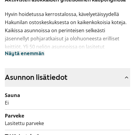
Hyvin hoidetussa kerrostalossa, kävelyetäisyydellä
Hakunilan ostoskeskuksesta on kaikenkokoisia koteja.
Kaikissa asunnoissa on perinteisen selkeästi
jäsennellyt pohjaratkaisut ja olohuoneesta erilliset
keittiöt. Yli 50 neliön asunnoissa on lasitetut
Näytä enemmän
parvekkeet.
Asuinhuoneiden lattiamateriaalina on vaalea
laminaatti. Kylpyhuoneet on kaakeloitu ja keittiöissä on
Asunnon lisätiedot
siistit vaniljanvaaleat kaapistot.
Sauna
Ei
Parveke
Lasitettu parveke