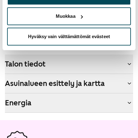
palvelujaan.
Lemmikit sallittu
Muokkaa
Kyllä
Savuton talo
Hyväksy vain välttämättömät evästeet
Ei
Talon tiedot
Asuinalueen esittely ja kartta
Energia