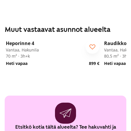
Muut vastaavat asunnot alueelta
1
/
22
Heporinne 4
Raudikkoku
ARA
Vantaa, Hakunila
Vantaa, Hakun
70 m² · 3h+k
80,5 m² · 3h+
Heti vapaa
899 €
Heti vapaa
Etsitkö kotia tältä alueelta? Tee hakuvahti ja