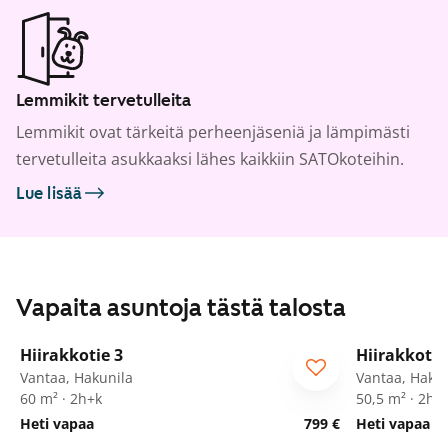
Lemmikit tervetulleita
Lemmikit ovat tärkeitä perheenjäseniä ja lämpimästi
tervetulleita asukkaaksi lähes kaikkiin SATOkoteihin.
Lue lisää
Vapaita asuntoja tästä talosta
1
/
10
Hiirakkotie 3
Hiirakkotie
Vantaa, Hakunila
Vantaa, Hakun
60 m² · 2h+k
50,5 m² · 2h+
Heti vapaa
799 €
Heti vapaa