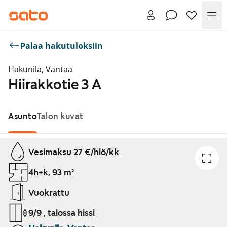
Val
Palaa hakutuloksiin
Hakunila, Vantaa
Hiirakkotie 3 A
Asunto
Talon kuvat
Näytetään dia 1 / 1
Vesimaksu 27 €/hlö/kk
4h+k, 93 m²
Vuokrattu
9/9 , talossa hissi