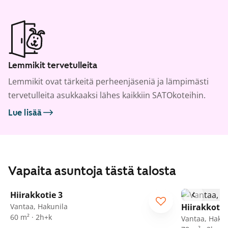
Lemmikit tervetulleita
Lemmikit ovat tärkeitä perheenjäseniä ja lämpimästi
tervetulleita asukkaaksi lähes kaikkiin SATOkoteihin.
Lue lisää
Vapaita asuntoja tästä talosta
1
/
10
Hiirakkotie 3
Vantaa, Hakunila
Hiirakkotie
60 m² · 2h+k
Vantaa, Hakun