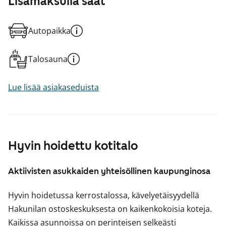
Lisämaksulla saat
Autopaikka
Talosauna
Lue lisää asiakaseduista
Hyvin hoidettu kotitalo
Aktiivisten asukkaiden yhteisöllinen kaupunginosa
Hyvin hoidetussa kerrostalossa, kävelyetäisyydellä
Hakunilan ostoskeskuksesta on kaikenkokoisia koteja.
Kaikissa asunnoissa on perinteisen selkeästi