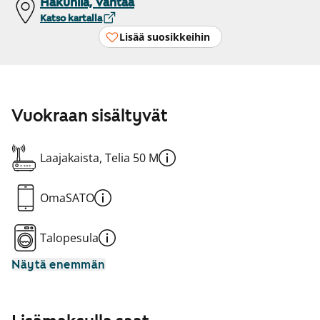
Hakunila, Vantaa
Katso kartalla
Lisää suosikkeihin
Vuokraan sisältyvät
Laajakaista, Telia 50 M
OmaSATO
Talopesula
Näytä enemmän