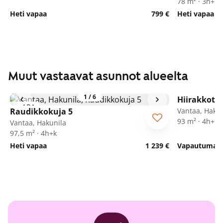
78 m² · 3h+k
Heti vapaa
799 €
Heti vapaa
Muut vastaavat asunnot alueelta
1
/
6
Hiirakkotie
ARA
Raudikkokuja 5
Vantaa, Hakun
93 m² · 4h+k
Vantaa, Hakunila
97,5 m² · 4h+k
Heti vapaa
1 239 €
Vapautumassa