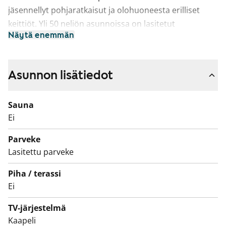
jäsennellyt pohjaratkaisut ja olohuoneesta erilliset
keittiöt. Yli 50 neliön asunnoissa on lasitetut
Näytä enemmän
parvekkeet.
Asuinhuoneiden lattiamateriaalina on vaalea
laminaatti. Kylpyhuoneet on kaakeloitu ja keittiöissä on
Asunnon lisätiedot
siistit vaniljanvaaleat kaapistot.
Sauna
Ei
Parveke
Lasitettu parveke
Piha / terassi
Ei
TV-järjestelmä
Kaapeli