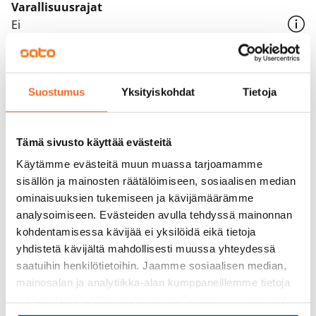
Varallisuusrajat
Ei
Vuokra
Vuokravakuus
Suostumus
Yksityiskohdat
Tietoja
0 €, (yrityksille min. 1 kk vuokra)
Kotivakuutus
Tämä sivusto käyttää evästeitä
Pakollinen, ei sisälly vuokraan
Käytämme evästeitä muun muassa tarjoamamme
Vesimaksu
sisällön ja mainosten räätälöimiseen, sosiaalisen median
27 €/hlö/kk
ominaisuuksien tukemiseen ja kävijämäärämme
analysoimiseen. Evästeiden avulla tehdyssä mainonnan
Sähkömaksu
kohdentamisessa kävijää ei yksilöidä eikä tietoja
Vuokralainen solmii itse sähkösopimuksen.
yhdistetä kävijältä mahdollisesti muussa yhteydessä
saatuihin henkilötietoihin. Jaamme sosiaalisen median,
Laajakaista
mainosalan ja analytiikka-alan kumppaneillemme tietoja
Vuokraan sisältyy 50 M laajakaistaliittymä. Voit hankkia
siitä, miten käytät sivustoamme. Kumppanimme voivat
lisänopeutta etuhintaan ottamalla yhteyttä