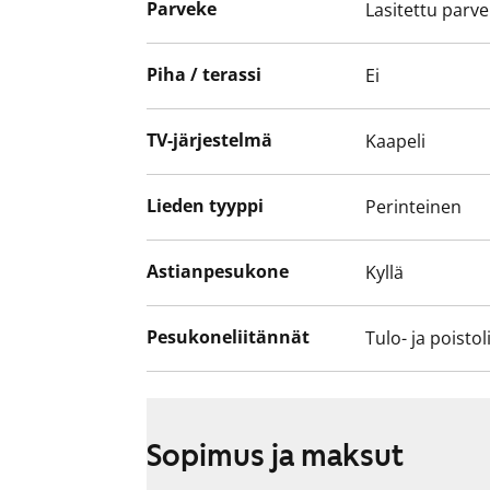
Parveke
Lasitettu parv
Piha / terassi
Ei
TV-järjestelmä
Kaapeli
Lieden tyyppi
Perinteinen
Astianpesukone
Kyllä
Pesukoneliitännät
Tulo- ja poistol
Sopimus ja maksut