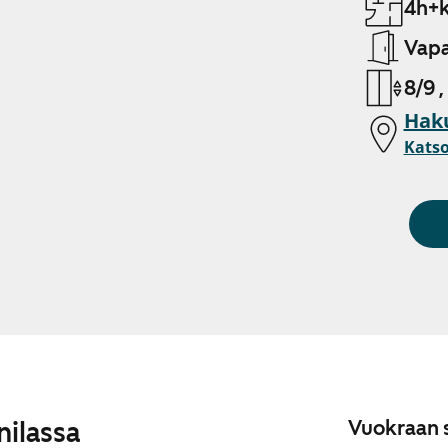
4h+k
Vapa
8/9 ,
Haku
Katso
nilassa
Vuokraan s