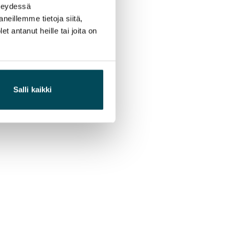
hteydessä
neillemme tietoja siitä,
 antanut heille tai joita on
Salli kaikki