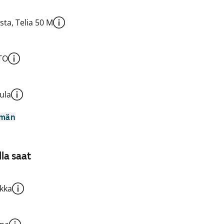
sta, Telia 50 M
TO
ula
mmän
la saat
kka