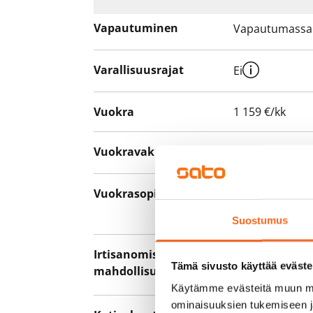
Vapautuminen
Vapautumassa 
Varallisuusrajat
Ei
Vuokra
1 159 €/kk
Vuokravakuus
0 €, (yrityksill
Vuokrasopimus
Toistaiseksi v
asumisaika 12 
Suostumus
Irtisanomis­
12 kk vuokraso
Tämä sivusto käyttää eväste
mahdollisuus
sopimussakoll
Käytämme evästeitä muun mu
ominaisuuksien tukemiseen 