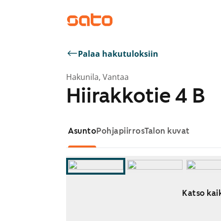
Palaa hakutuloksiin
Hakunila, Vantaa
Hiirakkotie 4 B
Asunto
Pohjapiirros
Talon kuvat
Katso kaik
Näytetään dia 1 / 15