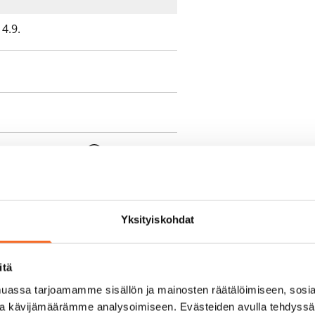
4.9.
e min. 1 kk vuokra)
oimassa oleva, minimi
kk
Yksityiskohdat
pimuksesta tai
itä
a aiemmin
assa tarjoamamme sisällön ja mainosten räätälöimiseen, sosia
ja kävijämäärämme analysoimiseen. Evästeiden avulla tehdyss