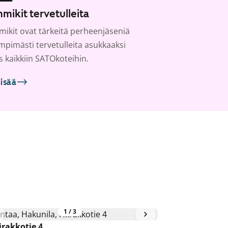
mikit tervetulleita
ikit ovat tärkeitä perheenjäseniä
ämpimästi tervetulleita asukkaaksi
s kaikkiin SATOkoteihin.
lisää
1
/
3
irakkotie 4