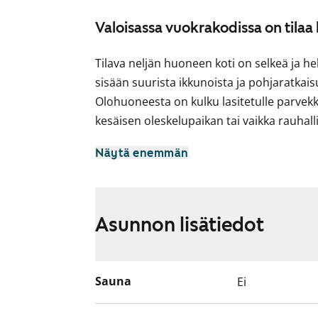
Valoisassa vuokrakodissa on tilaa
Tilava neljän huoneen koti on selkeä ja he
sisään suurista ikkunoista ja pohjaratkai
Olohuoneesta on kulku lasitetulle parvekke
kesäisen oleskelupaikan tai vaikka rauhal
Keittiössä on astianpesukone ja tilaa myö
Näytä enemmän
viimeistelevät kokonaisuuden. Kylpyhuone
pyykinpesukoneelle on liitännät. Erillinen 
Tulehan tutustumaan paikan päälle ja katso
Asunnon lisätiedot
vuokrakotisi!
Sauna
Ei