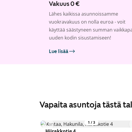
Vakuus 0 €
Lähes kaikissa asunnoissamme
vuokravakuus on nolla euroa - voit
käyttää säästyneen summan vaikkap
uuden kodin sisustamiseen!
Lue lisää
Vapaita asuntoja tästä ta
1
/
3
Hiirakkotie 4