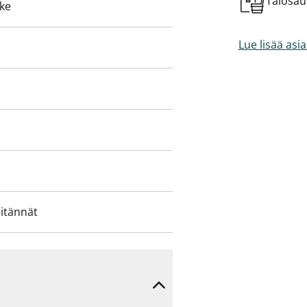
Talosa
eke
Lue lisää asi
iitännät