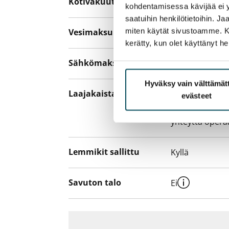
Kotivakuutus
Pakollinen, ei 
kohdentamisessa kävijää ei y
saatuihin henkilötietoihin. J
miten käytät sivustoamme. Kump
Vesimaksu
27 €/hlö/kk
kerätty, kun olet käyttänyt he
Sähkömaksu
Vuokralainen s
Hyväksy vain välttämä
Laajakaista
Vuokraan sisält
evästeet
hankkia lisäno
yhteyttä operaa
Lemmikit sallittu
Kyllä
Savuton talo
Ei