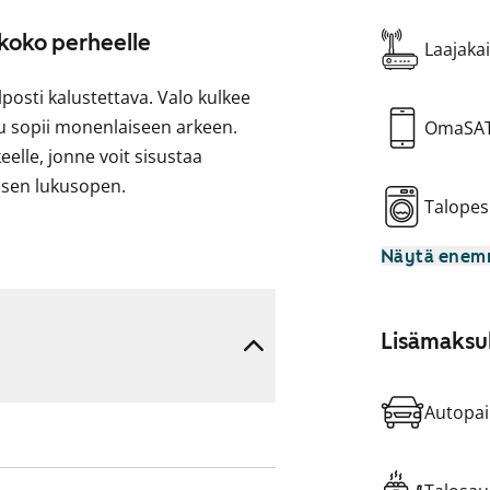
 koko perheelle
Laajakai
lposti kalustettava. Valo kulkee
su sopii monenlaiseen arkeen.
OmaSA
elle, jonne voit sisustaa
lisen lukusopen.
Talopes
s ruokailuun. Sälekaihtimet
Näytä ene
 on laatoitettu ja
wc-tila sujuvoittaa arkea.
, voisiko tästä tulla uusi
Lisämaksul
Autopai