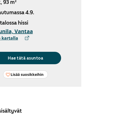
, 93 m²
utumassa 4.9.
 talossa hissi
nila, Vantaa
 kartalla
Hae tätä asuntoa
Lisää suosikkeihin
isältyvät