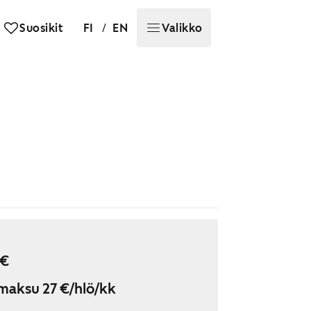
/
Suosikit
FI
EN
Valikko
 €
maksu 27 €/hlö/kk