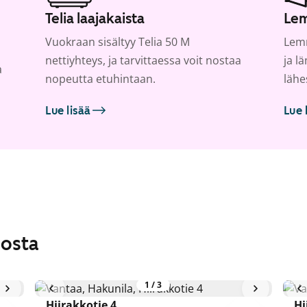
Telia laajakaista
Lem
Vuokraan sisältyy Telia 50 M
Lemm
nettiyhteys, ja tarvittaessa voit nostaa
ja l
a
nopeutta etuhintaan.
lähe
Lue lisää
Lue 
losta
1
/
3
Hiirakkotie 4
Hi