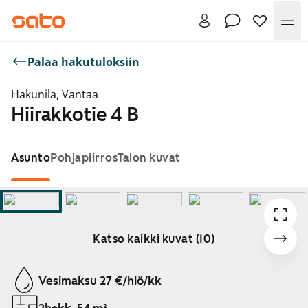
Val
Palaa hakutuloksiin
Hakunila, Vantaa
Hiirakkotie 4 B
Asunto
Pohjapiirros
Talon kuvat
Katso kaikki kuvat (10)
Näytetään dia 1 / 10
Vesimaksu 27 €/hlö/kk