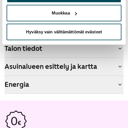
palvelujaan.
Kyllä
Muokkaa
Savuton talo
Ei
Hyväksy vain välttämättömät evästeet
Talon tiedot
Asuinalueen esittely ja kartta
Energia