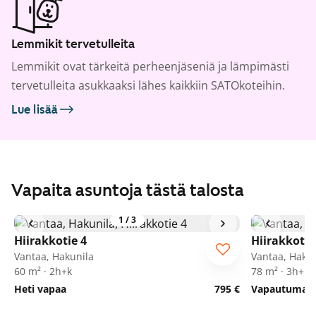
Lemmikit tervetulleita
Lemmikit ovat tärkeitä perheenjäseniä ja lämpimästi
tervetulleita asukkaaksi lähes kaikkiin SATOkoteihin.
Lue lisää
Vapaita asuntoja tästä talosta
1
/
3
Hiirakkotie 4
Hiirakkotie
Vantaa, Hakunila
Vantaa, Hakun
60 m² · 2h+k
78 m² · 3h+k
Heti vapaa
795 €
Vapautumassa