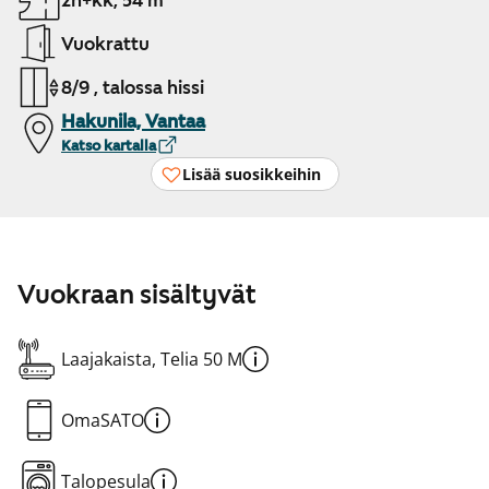
2h+kk, 54 m²
Vuokrattu
8/9 , talossa hissi
Hakunila, Vantaa
Katso kartalla
Lisää suosikkeihin
Vuokraan sisältyvät
Laajakaista, Telia 50 M
OmaSATO
Talopesula