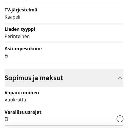
TV-järjestelmä
Huomasitkos vaatehuoneen? Kätevää! Varaa näyttö ja
Kaapeli
tule ihastelemaan lähempää!
Lieden tyyppi
Perinteinen
Astianpesukone
Ei
Sopimus ja maksut
Vapautuminen
Vuokrattu
Varallisuusrajat
Ei