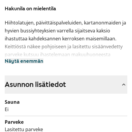
Hakunila on mielentila
Hiihtolatujen, päivittäispalveluiden, kartanonmaiden ja
hyvien bussiyhteyksien varrella sijaitseva kaksio
ihastuttaa kahdeksannen kerroksen maisemillaan.
Keittiöstä näkee pohjoiseen ja lasitettu sisäänvedetty
parveke kutsuu ihastelemaan makuuhuoneesta
Näytä enemmän
aamuaurinkoa kera kaffekupposen. Tai teen, jos se
tuntuu sopivammalta.
Fiksussa pohjaratkaisussa keittiö on oma tilansa ja
Asunnon lisätiedot
sinne saa mahtumaan pienen ruokapöydänkin.
Varusteina ovat jää-pakastinkaappi ja nelilevyinen
Sauna
sähköliesi sekä astianpesukone. Pyykinpesukoneelle on
Ei
paikka kaakeloidussa kylpyhuoneessa. Asuinhuoneissa
Parveke
on laminaattilattiat ja keittiössä 2026 uusittu
Lasitettu parveke
vinyylilattia.