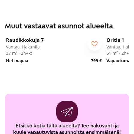
Muut vastaavat asunnot alueelta
1
/
24
Raudikkokuja 7
Oritie 1
Vantaa, Hakunila
Vantaa, Hakun
37 m² · 2h+kt
51 m² · 2h+k
Heti vapaa
799 €
Vapautumassa
Etsitkö kotia tältä alueelta? Tee hakuvahti ja
kuule vapautuvista asunnoista ensimmäisenä!