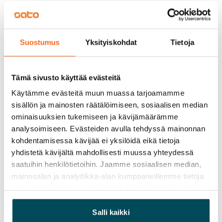
Vuokra
Vuokravakuus
0 €, (yrityksille min. 1 kk vuokra)
Suostumus
Yksityiskohdat
Tietoja
Kotivakuutus
Pakollinen, ei sisälly vuokraan
Tämä sivusto käyttää evästeitä
Vesimaksu
Käytämme evästeitä muun muassa tarjoamamme
sisällön ja mainosten räätälöimiseen, sosiaalisen median
27 €/hlö/kk
ominaisuuksien tukemiseen ja kävijämäärämme
Sähkömaksu
analysoimiseen. Evästeiden avulla tehdyssä mainonnan
Vuokralainen solmii itse sähkösopimuksen.
kohdentamisessa kävijää ei yksilöidä eikä tietoja
yhdistetä kävijältä mahdollisesti muussa yhteydessä
Laajakaista
saatuihin henkilötietoihin. Jaamme sosiaalisen median,
Vuokraan sisältyy 50 M laajakaistaliittymä. Voit hankkia
mainosalan ja analytiikka-alan kumppaneillemme tietoja
lisänopeutta etuhintaan ottamalla yhteyttä
siitä, miten käytät sivustoamme. Kumppanimme voivat
operaattoriin Telia.
yhdistää näitä tietoja muihin tietoihin, joita olet antanut
heille tai joita on kerätty, kun olet käyttänyt heidän
Salli kaikki
Lemmikit sallittu