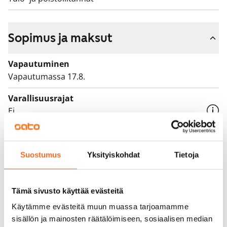
Sopimus ja maksut
Vapautuminen
Vapautumassa 17.8.
Varallisuusrajat
Ei
Vuokra
779 €/kk
Suostumus
Yksityiskohdat
Tietoja
Vuokravakuus
0 €, (yrityksille min. 1 kk vuokra)
Tämä sivusto käyttää evästeitä
Vuokrasopimus
Käytämme evästeitä muun muassa tarjoamamme
Toistaiseksi voimassa oleva, minimi asumisaika
sisällön ja mainosten räätälöimiseen, sosiaalisen median
12 kk