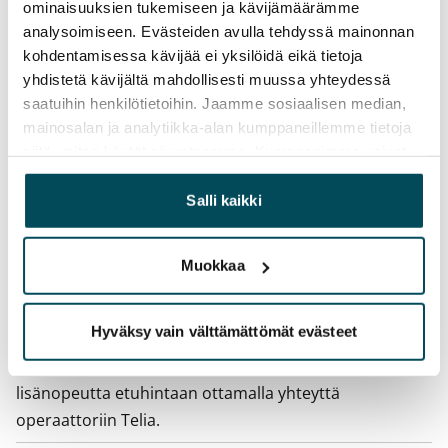
ominaisuuksien tukemiseen ja kävijämäärämme
analysoimiseen. Evästeiden avulla tehdyssä mainonnan
Irtisanomis­mahdollisuus
kohdentamisessa kävijää ei yksilöidä eikä tietoja
12 kk vuokrasopimuksesta tai sopimussakolla
yhdistetä kävijältä mahdollisesti muussa yhteydessä
aiemmin
saatuihin henkilötietoihin. Jaamme sosiaalisen median,
mainosalan ja analytiikka-alan kumppaneillemme tietoja
Kotivakuutus
siitä, miten käytät sivustoamme. Kumppanimme voivat
Pakollinen, ei sisälly vuokraan
yhdistää näitä tietoja muihin tietoihin, joita olet antanut
heille tai joita on kerätty, kun olet käyttänyt heidän
Salli kaikki
Vesimaksu
palvelujaan.
27 €/hlö/kk
Muokkaa
Sähkömaksu
Vuokralainen solmii itse sähkösopimuksen.
Hyväksy vain välttämättömät evästeet
Laajakaista
Vuokraan sisältyy 50 M laajakaistaliittymä. Voit hankkia
lisänopeutta etuhintaan ottamalla yhteyttä
operaattoriin Telia.