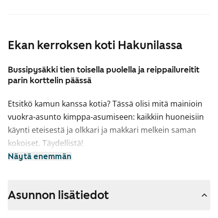
Ekan kerroksen koti Hakunilassa
Bussipysäkki tien toisella puolella ja reippailureitit
parin korttelin päässä
Etsitkö kamun kanssa kotia? Tässä olisi mitä mainioin
vuokra-asunto kimppa-asumiseen: kaikkiin huoneisiin
käynti eteisestä ja olkkari ja makkari melkein saman
kokoiset. Täydellistä!
Näytä enemmän
Talon pohjoispäädyssä sijaitseva koti pysyy kesäisin
mukavan viileänä, sillä sen ikkunat avautuvat
pohjoiseen ja aamuaurinkoon. Asuinhuoneissa on
Asunnon lisätiedot
helppohoitoinen laminaattilattia ja kylpyhuone on
kaakeloitu. Keittiössä on jää-pakastinkaappi,