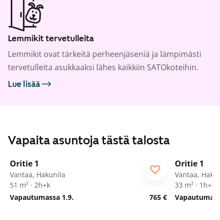
Lemmikit tervetulleita
Lemmikit ovat tärkeitä perheenjäseniä ja lämpimästi
tervetulleita asukkaaksi lähes kaikkiin SATOkoteihin.
Lue lisää
Vapaita asuntoja tästä talosta
1
/
15
Oritie 1
Oritie 1
Vantaa, Hakunila
Vantaa, Hakun
51 m² · 2h+k
33 m² · 1h+kk
Vapautumassa 1.9.
765 €
Vapautumassa