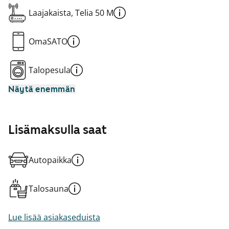
Laajakaista, Telia 50 M
OmaSATO
Talopesula
Näytä enemmän
Lisämaksulla saat
Autopaikka
Talosauna
Lue lisää asiakaseduista