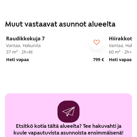
Muut vastaavat asunnot alueelta
1
/
24
Raudikkokuja 7
Hiirakkotie
Vantaa, Hakunila
Vantaa, Hakun
37 m² · 2h+kt
60 m² · 2h+k
Heti vapaa
799 €
Heti vapaa
Etsitkö kotia tältä alueelta? Tee hakuvahti ja
kuule vapautuvista asunnoista ensimmäisenä!