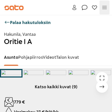
Val
Palaa hakutuloksiin
Hakunila, Vantaa
Oritie 1 A
Asunto
Pohjapiirros
Videot
Talon kuvat
Katso kaikki kuvat (9)
Näytetään dia 1 / 9
779 €