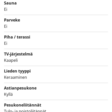
Sauna
keraaminen liesi sekä kesällä 2026 uusittu
Ei
astianpesukone.
Parveke
Miten on, sopisiko tämä teille kodiksi? Laittakaa
Ei
hakemusta tulemaan, niin pääsette tutustumaan
asuntoon lähemmin!
Piha / terassi
Ei
TV-järjestelmä
Kaapeli
Lieden tyyppi
Keraaminen
Astianpesukone
Kyllä
Pesukoneliitännät
Tulo- ja poistoliitännät