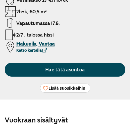
Vesimaksu 27 €/hlö/kk
2h+k, 60,5 m²
Vapautumassa 17.8.
2/7 , talossa hissi
Hakunila, Vantaa
Katso kartalla
Hae tätä asuntoa
Lisää suosikkeihin
Vuokraan sisältyvät