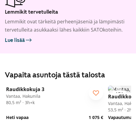
Lemmikit tervetulleita
Lemmikit ovat tärkeitä perheenjäseniä ja lämpimästi
tervetulleita asukkaaksi lähes kaikkiin SATOkoteihin.
Lue lisää
Vapaita asuntoja tästä talosta
1
/
23
Raudikkokuja 3
ARA
ARA
Vantaa, Hakunila
Raudikkoku
80,5 m² · 3h+k
Vantaa, Hakun
53,5 m² · 2h+
Heti vapaa
1 075 €
Vapautumassa