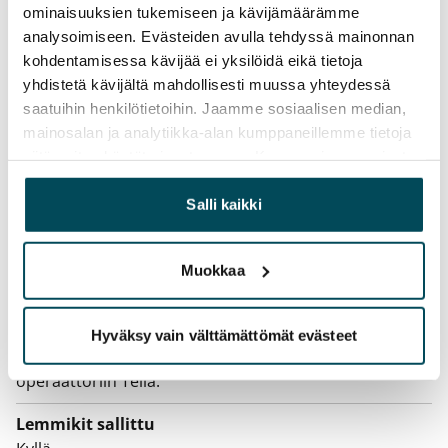
Irtisanomis­mahdollisuus
ominaisuuksien tukemiseen ja kävijämäärämme
12 kk vuokrasopimuksesta tai sopimussakolla
analysoimiseen. Evästeiden avulla tehdyssä mainonnan
aiemmin
kohdentamisessa kävijää ei yksilöidä eikä tietoja
yhdistetä kävijältä mahdollisesti muussa yhteydessä
Kotivakuutus
saatuihin henkilötietoihin. Jaamme sosiaalisen median,
Pakollinen, ei sisälly vuokraan
mainosalan ja analytiikka-alan kumppaneillemme tietoja
siitä, miten käytät sivustoamme. Kumppanimme voivat
Vesimaksu
yhdistää näitä tietoja muihin tietoihin, joita olet antanut
Kulutuksen mukaan
heille tai joita on kerätty, kun olet käyttänyt heidän
Salli kaikki
palvelujaan.
Sähkömaksu
Vuokralainen solmii itse sähkösopimuksen.
Muokkaa
Laajakaista
Vuokraan sisältyy 50 M laajakaistaliittymä. Voit hankkia
Hyväksy vain välttämättömät evästeet
lisänopeutta etuhintaan ottamalla yhteyttä
operaattoriin Telia.
Lemmikit sallittu