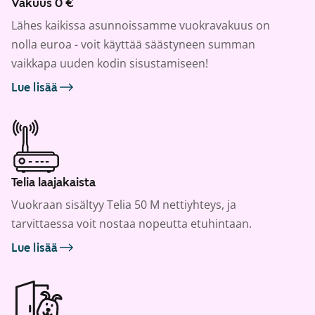
Vakuus 0 €
Lähes kaikissa asunnoissamme vuokravakuus on
nolla euroa - voit käyttää säästyneen summan
vaikkapa uuden kodin sisustamiseen!
Lue lisää
Telia laajakaista
Vuokraan sisältyy Telia 50 M nettiyhteys, ja
tarvittaessa voit nostaa nopeutta etuhintaan.
Lue lisää