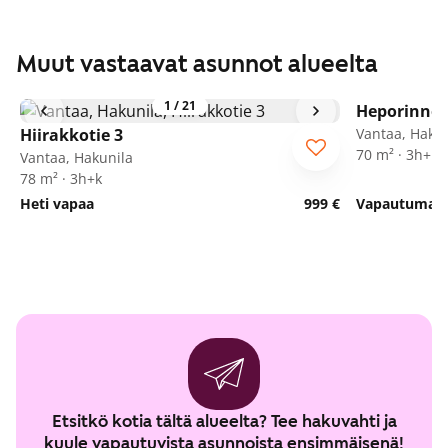
Muut vastaavat asunnot alueelta
1
/
21
Heporinne 
Hiirakkotie 3
Vantaa, Hakun
70 m² · 3h+k
Vantaa, Hakunila
78 m² · 3h+k
Heti vapaa
999 €
Vapautumassa
Etsitkö kotia tältä alueelta? Tee hakuvahti ja
kuule vapautuvista asunnoista ensimmäisenä!