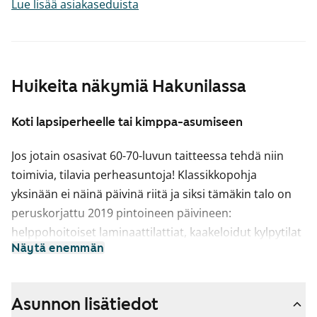
Lue lisää asiakaseduista
Huikeita näkymiä Hakunilassa
Koti lapsiperheelle tai kimppa-asumiseen
Jos jotain osasivat 60-70-luvun taitteessa tehdä niin
toimivia, tilavia perheasuntoja! Klassikkopohja
yksinään ei näinä päivinä riitä ja siksi tämäkin talo on
peruskorjattu 2019 pintoineen päivineen:
helppohoitoiset laminaattilattiat, kaakeloidut kylpytilat
Näytä enemmän
kestävine Kide-kalusteineen ja nätti vaaleasävyinen ja
hyvin varusteltu keittiö tekevät arjesta sujuvaa ja
kodista kivan katsella.
Asunnon lisätiedot