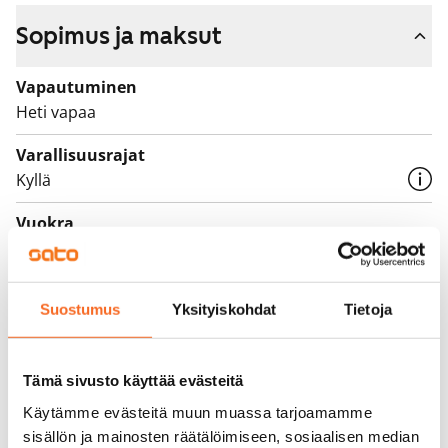
sekä asunnon tarpeen syyhyn.
Sopimus ja maksut
Vapautuminen
Heti vapaa
Varallisuusrajat
Kyllä
Vuokra
1 089 €/kk
Vuokravakuus
Suostumus
Yksityiskohdat
Tietoja
0 €
Vuokrasopimus
Toistaiseksi voimassa oleva, minimi asumisaika
Tämä sivusto käyttää evästeitä
12 kk
Käytämme evästeitä muun muassa tarjoamamme
sisällön ja mainosten räätälöimiseen, sosiaalisen median