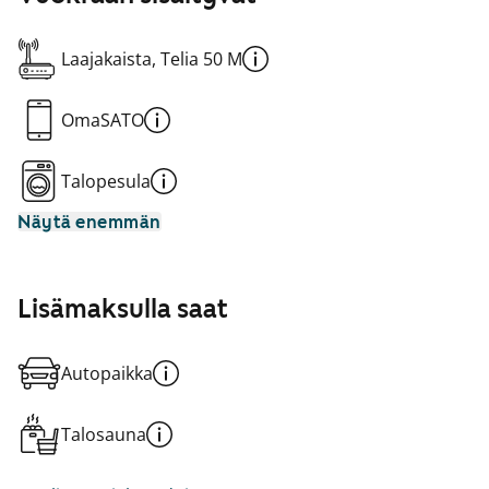
Laajakaista, Telia 50 M
OmaSATO
Talopesula
Näytä enemmän
Lisämaksulla saat
Autopaikka
Talosauna