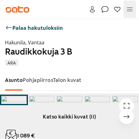
Val
Palaa hakutuloksiin
Hakunila, Vantaa
Raudikkokuja 3 B
ARA
Asunto
Pohjapiirros
Talon kuvat
Katso kaikki kuvat (11)
Näytetään dia 1 / 11
1 089 €